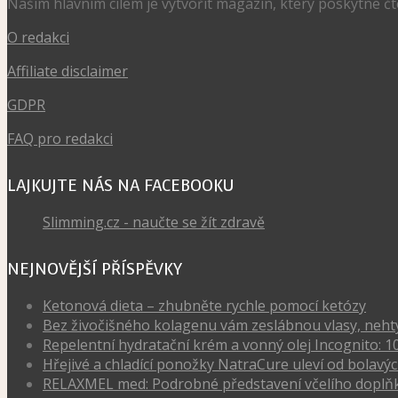
Našim hlavním cílem je vytvořit magazín, který poskytne č
O redakci
Affiliate disclaimer
GDPR
FAQ pro redakci
LAJKUJTE NÁS NA FACEBOOKU
Slimming.cz - naučte se žít zdravě
NEJNOVĚJŠÍ PŘÍSPĚVKY
Ketonová dieta – zhubněte rychle pomocí ketózy
Bez živočišného kolagenu vám zeslábnou vlasy, nehty, 
Repelentní hydratační krém a vonný olej Incognito: 1
Hřejivé a chladící ponožky NatraCure uleví od bola
RELAXMEL med: Podrobné představení včelího doplňk