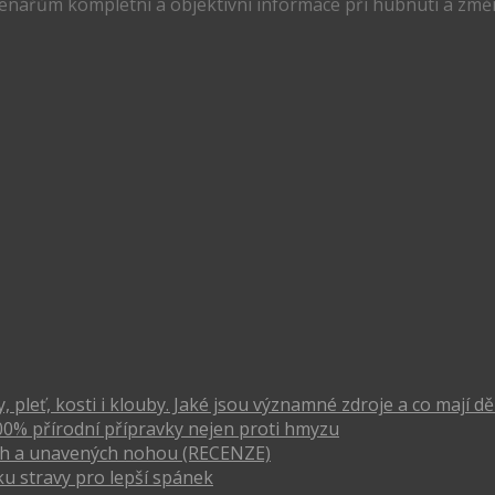
tenářům kompletní a objektivní informace při hubnutí a změn
pleť, kosti i klouby. Jaké jsou významné zdroje a co mají dě
00% přírodní přípravky nejen proti hmyzu
vých a unavených nohou (RECENZE)
u stravy pro lepší spánek