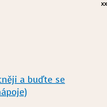
X
tněji a buďte se
nápoje)