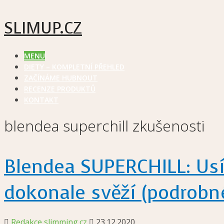
SLIMUP.CZ
MENU
DIETY – KOMPLETNÍ PŘEHLED
ZAČÍNÁME HUBNOUT
RECENZE PRODUKTŮ
KONTAKT
blendea superchill zkušenosti
Blendea SUPERCHILL: Usín
dokonale svěží (podrobn
Redakce slimming.cz
23.12.2020