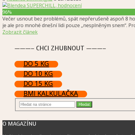
96%
Večer usnout bez problémů, spát nepřerušeně aspoň 8 hodi
je ale pro mnohé dnešní lidi pouze „nesplněným snem“. P
Zobrazit článek
———– CHCI ZHUBNOUT ———–
DO 5 KG
DO 10 KG
DO 15 KG
BMI KALKULAČKA
O MAGAZÍNU