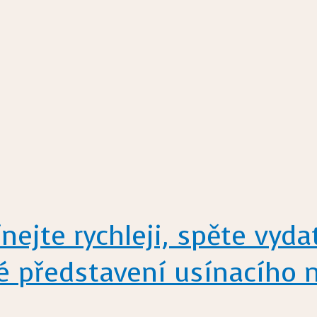
ejte rychleji, spěte vyda
é představení usínacího 