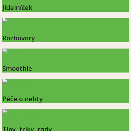
Jídelníček
Rozhovory
Smoothie
Péče o nehty
Tipy, triky, rady