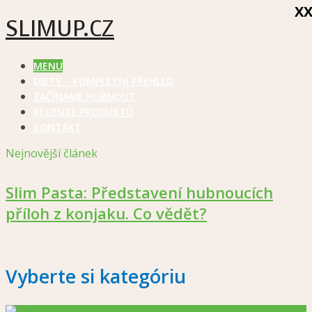
X
SLIMUP.CZ
MENU
DIETY – KOMPLETNÍ PŘEHLED
ZAČÍNÁME HUBNOUT
RECENZE PRODUKTŮ
KONTAKT
Nejnovější článek
Slim Pasta: Představení hubnoucích
příloh z konjaku. Co vědět?
Vyberte si kategóriu