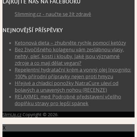
LAJKUJTE NÁS NA FACEBOOKU
Slimming.cz - naučte se žít zdravě
NEJNOVĚJŠÍ PŘÍSPĚVKY
Ketonová dieta – zhubněte rychle pomocí ketózy
Bez živočišného kolagenu vám zeslábnou vlasy,
nehty, pleť, kosti i klouby. Jaké jsou významné
zdroje a co mají dělat vegani?
Repelentní hydratační krém a vonný olej Incognito:
100% přírodní přípravky nejen proti hmyzu
Hřejivé a chladící ponožky NatraCure uleví od
bolavých a unavených nohou (RECENZE)
RELAXMEL med: Podrobné představení včelího
doplňku stravy pro lepší spánek
SlimUp.cz
Copyright © 2026.
X