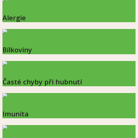
Alergie
Bílkoviny
Časté chyby při hubnutí
Imunita