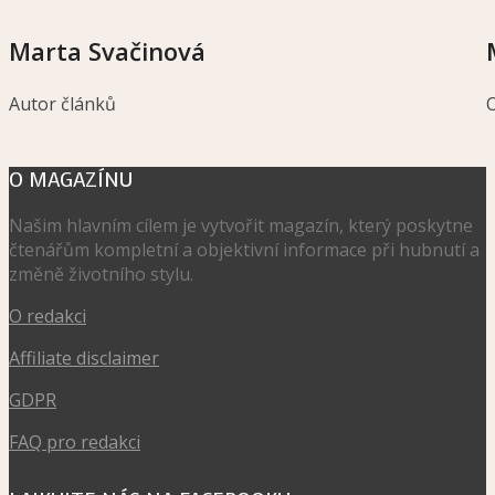
Marta Svačinová
Autor článků
O MAGAZÍNU
Našim hlavním cílem je vytvořit magazín, který poskytne
čtenářům kompletní a objektivní informace při hubnutí a
změně životního stylu.
O redakci
Affiliate disclaimer
GDPR
FAQ pro redakci