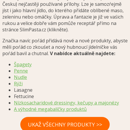
Česku) nejčastěji používané pŕílohy. Lze je samozŕejmě
jíst i jako hlavní jídlo, do kterého přidáte oblíbené maso,
zeleninu nebo omáčky. Úprava a fantazie je již ve vaśich
rukou a velice dobře vám pomůže receptář přímo na
stránce SlimPasta.cz (klikněte).
Značka navíc poŕád přidává nové a nové produkty, abyste
měli poŕád co zkouśet a nový hubnoucí jídelníčke vás
poŕád bavil a chutnal.
V nabídce aktuálně najdete:
Špagety
Penne
Nudle
Rýži
Lasagne
Fettucine
Nízkosacharidové dressingy, kečupy a majonézy
A výhodné megabalíčky produktů
UKAŽ VŠECHNY PRODUKTY >>