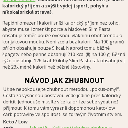
kalorický příjem a zvýšit výdej (sport, pohyb a
níkokalorická strava).
Rapidní omezení kalorií sníží kalorický příjem bez toho,
abyste museli zmenšit porce a hladovět. Slim Pasta
obsahuje téměř pouze ovesnou vlákninu obohacenou o
konjakovou mouku. Není zcela bez kalorií. Na 100 gramů
pŕíloh obsahuje pouze 9 kcal. Naproti tomu běžné
špagety nebo penne obsahují 210 kcal (!!) na 100 g. Běžná
rýže obsahuje 126 kcal. Přílohy Slim Pasta tak obsahují víc
než 23x méně kalorií než béžné těstoviny.
NÁVOD JAK ZHUBNOUT
Už se nepokoušejte zhubnout metodou „pokus-omyl“.
Cesta za vysněnou postavou vede jedině přes kalorický
deficit. Jednoduše musíte více kalorií ze sebe vydat než
přijmout. K tomu vám výrazně dopomohou keto/low
carb potraviny ve spojitosti se zdravým životním stylem.
Keto / Low
carb
Jak začít
–
Kolik potřebujete zhubnout