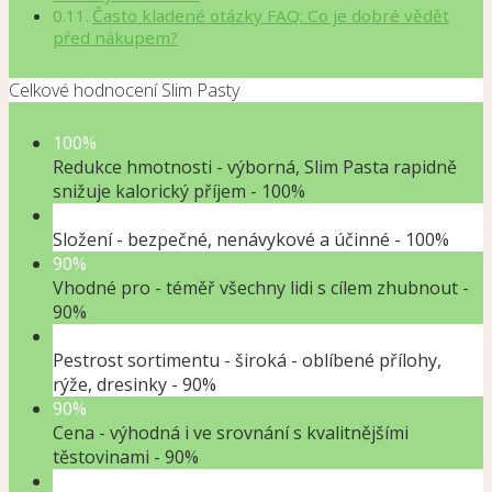
Často kladené otázky FAQ: Co je dobré vědět
pŕed nákupem?
Celkové hodnocení Slim Pasty
100%
Redukce hmotnosti - výborná, Slim Pasta rapidně
snižuje kalorický příjem -
100%
100%
Složení - bezpečné, nenávykové a účinné -
100%
90%
Vhodné pro - téměř všechny lidi s cílem zhubnout -
90%
90%
Pestrost sortimentu - široká - oblíbené přílohy,
rýže, dresinky -
90%
90%
Cena - výhodná i ve srovnání s kvalitnějšími
těstovinami -
90%
98%