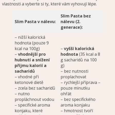
vlastnosti a vyberte si ty, které vám vyhovují lépe.
Slim Pasta bez
Slim Pasta v nálevu:
nálevu (2.
generace):
– nižší kalorická
hodnota (pouze 9
kcal na 100g)
–
vyšší kalorická
–
vhodnější pro
hodnota
(35 kcal a 8
hubnutí a snížení
g sacharidů na 100
příjmu kalorií a
g)
sacharidů
– bez nutnosti
– vhodné při
proplachovat
ketonové dietě
– rychlejší příprava –
– zcela bez sacharidů
pouze minutku
– nutno
ohřát
propláchnout vodou
– bez specifického
– specifické aroma
aroma konjaku
konjaku, které
– hmotnost tvoří