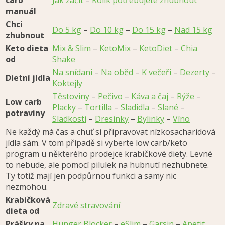
manuál
Chci
Do 5 kg
–
Do 10 kg
–
Do 15 kg
–
Nad 15 kg
zhubnout
Keto dieta
Mix & Slim
–
KetoMix
–
KetoDiet
–
Chia
od
Shake
Na snídani
–
Na oběd
–
K večeři
–
Dezerty
–
Dietní jídla
Koktejly
Těstoviny
–
Pečivo
–
Káva a čaj
–
Rýže
–
Low carb
Placky
–
Tortilla
–
Sladidla
–
Slané
–
potraviny
Sladkosti
–
Dresinky
–
Bylinky
–
Víno
Ne každý má čas a chuť si připravovat nízkosacharidová
jídla sám. V tom případě si vyberte low carb/keto
program u některého prodejce krabičkové diety. Levné
to nebude, ale pomocí pilulek na hubnutí nezhubnete.
Ty totiž mají jen podpůrnou funkci a samy nic
nezmohou.
Krabičková
Zdravé stravování
dieta od
Prášky na
Hunger Blocker
–
eSlim
–
Garsin
–
Apetit