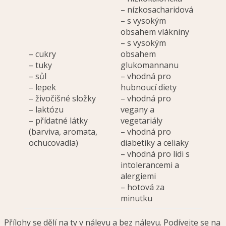
– nízkosacharidová
– s vysokým
obsahem vlákniny
– s vysokým
– cukry
obsahem
– tuky
glukomannanu
– sůl
– vhodná pro
– lepek
hubnoucí diety
– živočišné složky
– vhodná pro
– laktózu
vegany a
– přídatné látky
vegetariály
(barviva, aromata,
– vhodná pro
ochucovadla)
diabetiky a celiaky
– vhodná pro lidi s
intolerancemi a
alergiemi
– hotová za
minutku
Přílohy se dělí na ty v nálevu a bez nálevu. Podívejte se na