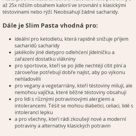
až 25x nižśím obsahem kalorií ve srovnání s klasickými
téstovinami nebo rýží. Neobsahují žádné sacharidy.
Dále je Slim Pasta vhodná pro:
ideální pro ketodietu, která rapidně snižuje pŕíjem
sacharidů sacharidy
jakékoliv jiné dietypro odlehćení jídelníčku a
zařazení dostatku vlákniny
pro sportovce, kteří se po jídle nechtéjí cítit plní a
zároveňse potŕebují dobře najíst, aby po výkonu
nehladověli
pro vegany a vegetarriány, kteří téstoviny milují, ale
nemohou vajíčka, které běžné téstoviny obsahují
pro lidi s různými potravinovými alergiemi a
intolerancemi. Téśit se mohou diabetici, celiaci, lidé s
intolerancí lepku
a pro všechny, kteŕí rádi zkoušejí nové a moderní
potraviny a alternativy klasických potravin