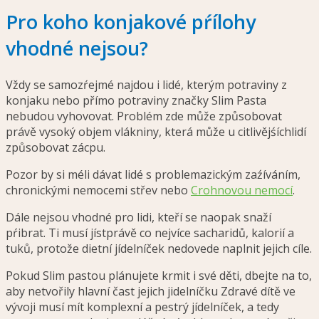
Pro koho konjakové pŕílohy
vhodné nejsou?
Vždy se samozŕejmé najdou i lidé, kterým potraviny z
konjaku nebo přímo potraviny značky Slim Pasta
nebudou vyhovovat. Problém zde může způsobovat
právě vysoký objem vlákniny, která může u citlivějśíchlidí
způsobovat zácpu.
Pozor by si méli dávat lidé s problemazickým zaźíváním,
chronickými nemocemi střev nebo
Crohnovou nemocí
.
Dále nejsou vhodné pro lidi, kteří se naopak snaží
pŕibrat. Ti musí jístprávě co nejvíce sacharidů, kalorií a
tuků, protože dietní jídelníček nedovede naplnit jejich cíle.
Pokud Slim pastou plánujete krmit i své děti, dbejte na to,
aby netvořily hlavní čast jejich jidelníčku Zdravé dítě ve
vývoji musí mít komplexní a pestrý jídelníček, a tedy