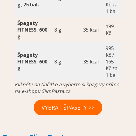
g, 25 bal.
Kč za
1 bal.
Špagety
199
FITNESS, 600
8 g
35 kcal
Kč
g
995
Špagety
Kč /
FITNESS, 600
8 g
35 kcal
165
g
Kč za
1 bal.
Klikněte na tlačítko a vyberte si špagety přímo
na e-shopu SlimPasta.cz
VYBRAT ŠPAGETY >>