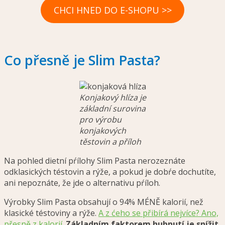
CHCI HNED DO E-SHOPU >>
Co přesně je Slim Pasta?
Konjakový hlíza je
základní surovina
pro výrobu
konjakových
těstovin a příloh
Na pohled dietní pŕílohy Slim Pasta nerozeznáte
odklasických téstovin a rýže, a pokud je dobŕe dochutíte,
ani nepoznáte, že jde o alternativu pŕíloh.
Výrobky Slim Pasta obsahují o 94% MÉNĚ kalorií, než
klasické téstoviny a rýže.
A z ćeho se přibírá nejvíce? Ano,
přesně z kalorií
.
Základním faktorem hubnutí je snížit