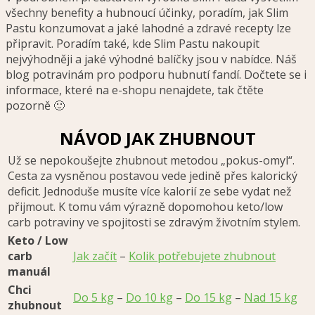
všechny benefity a hubnoucí účinky, poradím, jak Slim
Pastu konzumovat a jaké lahodné a zdravé recepty lze
připravit. Poradím také, kde Slim Pastu nakoupit
nejvýhodněji a jaké výhodné balíčky jsou v nabídce. Náš
blog potravinám pro podporu hubnutí fandí. Dočtete se i
informace, které na e-shopu nenajdete, tak čtěte
pozorně 🙂
NÁVOD JAK ZHUBNOUT
Už se nepokoušejte zhubnout metodou „pokus-omyl“.
Cesta za vysněnou postavou vede jedině přes kalorický
deficit. Jednoduše musíte více kalorií ze sebe vydat než
přijmout. K tomu vám výrazně dopomohou keto/low
carb potraviny ve spojitosti se zdravým životním stylem.
Keto / Low
carb
Jak začít
–
Kolik potřebujete zhubnout
manuál
Chci
Do 5 kg
–
Do 10 kg
–
Do 15 kg
–
Nad 15 kg
zhubnout