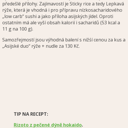
předešlé přílohy. Zajímavostí je Sticky rice a tedy Lepkavá
rýže, která je vhodná i pro přípravu nízkosacharidového
„low carb“ sushi a jako příloha asijských jídel. Oproti
ostatním má ale vyší obsah kalorií i sacharidů (53 kcal a
11 g na 100 g).
Samozřejmostí jsou výhodná balení s nižśí cenou za kus a
„Asijské duo“ rýže + nudle za 130 Kč.
TIP NA RECEPT:
Rizoto z pečené dýně hokaido
.