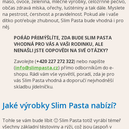
maso, ovoce, zelenina, mléčné výrobky, celozrnné pečivo,
občas zdravá mlska, ořechy, luśténiny a tak dále. Myslete
na pestrost, ćerstvost a pravidelnost. Pokud ale i vaše
dítko potŕebuje zhubnout, Slim Pasta bude vhodná i pro
něj.
POŔÁD PŔEMÝŠLÍTE, ZDA BUDE SLIM PASTA
VHODNÁ PRO VÁS A VAŠI RODINKU, ALE
NENAŠLI JSTE ODPOVĚDI NA SVÉ OTÁZKY?
Zavolejte (
+420 227 272 322
) nebo napište
(
info@slimpasta.cz
) přímo odborníkům do e-
shopu. Rádi vám vśe vysvětlí, poradí, zda je pro
vás Slim Pasta vhodná a doporučí nejvhodněší
skladbu jídelníčku.
Jaké výrobky Slim Pasta nabízí?
Tohle se vám bude líbit 🙂 Slim Pasta totiž vyrábí témeř
všechny základní téstoviny a rýži, což jsou (aspoň v