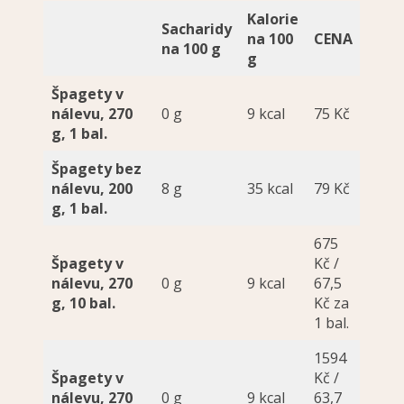
Kalorie
Sacharidy
na 100
CENA
na 100 g
g
Špagety v
nálevu, 270
0 g
9 kcal
75 Kč
g, 1 bal.
Špagety bez
nálevu, 200
8 g
35 kcal
79 Kč
g, 1 bal.
675
Špagety v
Kč /
nálevu, 270
0 g
9 kcal
67,5
g, 10 bal.
Kč za
1 bal.
1594
Špagety v
Kč /
nálevu, 270
0 g
9 kcal
63,7