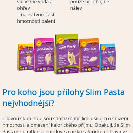
spláchne voda a
pouze příloha, ne
ohřev
nálev
– nálev tvoří část
hmotnosti balení
Pro koho jsou pŕílohy Slim Pasta
nejvhodnéjśí?
Cílovou skupinou jsou samozŕejmé lidé usilující o snížení
hmotnosti a omezení kalorického příjmu. Opakuji, že Slim
Pasta jsou nítkosacharidové a nízkokalorické potraviny s