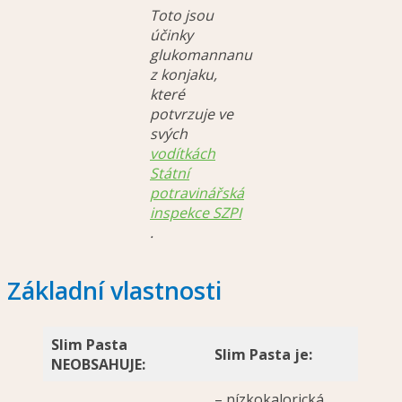
Toto jsou
účinky
glukomannanu
z konjaku,
které
potvrzuje ve
svých
vodítkách
Státní
potravinářská
inspekce SZPI
.
Základní vlastnosti
Slim Pasta
Slim Pasta je:
NEOBSAHUJE:
– nízkokalorická