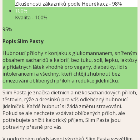
Zkušenosti zákazníků podle Heuréka.cz -
98%
100%
Kvalita -
100%
95%
Popis Slim Pasty
Hubnoucí přílohy z konjaku s glukomannanem, sníženým
obsahem sacharidů a kalorií, bez tuku, soli, lepku, laktózy
a přídatných látek vhodné pro vegany, diabetiky, lidi s
intolerancemi a všechny, kteří chtějí zhubnout bez
omezování oblíbených příloh a redukce jídelníčku.
Slim Pasta je značka dietních a nízkosacharidových příloh,
těstovin, rýže a dresinků pro váš odlehčený hubnoucí
jídelníček. Každé hubnutí si žádá změnu stravování.
Pokud se ale nechcete vzdávat oblíbených pŕíloh, ale
potŕebujete snížit kalorický příjem, Slim Pasta jsou
potraviny přesně pro vás.
V podrobném pŕedstavení výrobků Slim Pasta vysvětlím