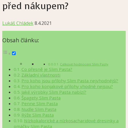
před nákupem?
Lukáš Chládek
8.4.2021
Obsah článku:
Celkové hodnocení Slim Pasty
Co přesně je Slim Pasta?
Základní vlastnosti
Pro koho jsou pŕílohy Slim Pasta nejvhodnéjśí?
Pro koho konjakové pŕílohy vhodné nejsou?
Jaké výrobky Slim Pasta nabízí?
Špagety Slim Pasta
Penne Slim Pasta
Nudle Slim Pasta
Rýže Slim Pasta
Nízkokalorické a nízkosacharidové dresinky a
omáčky Slim Pasta