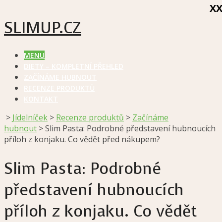
X
SLIMUP.CZ
MENU
DIETY – KOMPLETNÍ PŘEHLED
ZAČÍNÁME HUBNOUT
RECENZE PRODUKTŮ
KONTAKT
>
Jídelníček
>
Recenze produktů
>
Začínáme
hubnout
>
Slim Pasta: Podrobné představení hubnoucích
příloh z konjaku. Co vědět před nákupem?
Slim Pasta: Podrobné
představení hubnoucích
příloh z konjaku. Co vědět