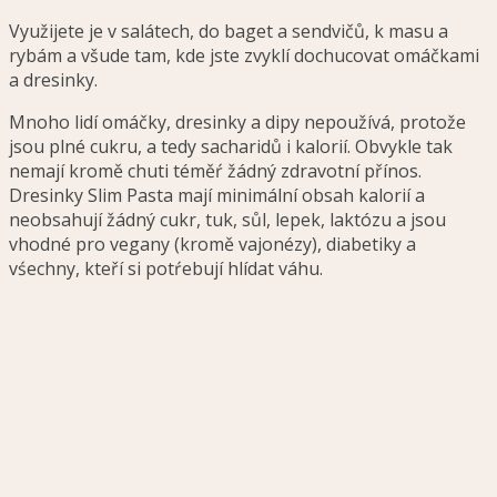
Využijete je v salátech, do baget a sendvičů, k masu a
rybám a všude tam, kde jste zvyklí dochucovat omáčkami
a dresinky.
Mnoho lidí omáčky, dresinky a dipy nepoužívá, protože
jsou plné cukru, a tedy sacharidů i kalorií. Obvykle tak
nemají kromě chuti téměŕ žádný zdravotní přínos.
Dresinky Slim Pasta mají minimální obsah kalorií a
neobsahují žádný cukr, tuk, sůl, lepek, laktózu a jsou
vhodné pro vegany (kromě vajonézy), diabetiky a
vśechny, kteří si potŕebují hlídat váhu.