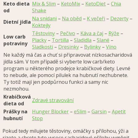
Keto dieta
Mix & Slim
–
KetoMix
–
KetoDiet
–
Chia
od
Shake
Na snídani
–
Na oběd
–
K večeři
–
Dezerty
–
Dietní jídla
Koktejly
Těstoviny
–
Pečivo
–
Káva a čaj
–
Rýže
–
Low carb
Placky
–
Tortilla
–
Sladidla
–
Slané
–
potraviny
Sladkosti
–
Dresinky
–
Bylinky
–
Víno
Ne každý má čas a chuť si připravovat nízkosacharidová
jídla sám. V tom případě si vyberte low carb/keto
program u některého prodejce krabičkové diety. Levné
to nebude, ale pomocí pilulek na hubnutí nezhubnete.
Ty totiž mají jen podpůrnou funkci a samy nic
nezmohou.
Krabičková
Zdravé stravování
dieta od
Prášky na
Hunger Blocker
–
eSlim
–
Garsin
–
Apetit
hubnutí
Stop
Pokud tedy milujete těstoviny, omáčky s přílohou, ýži a
rizoto a chcete tyto vysoce sacharidové přílohy vyměnit