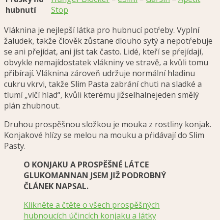
hubnutí
Stop
Vláknina je nejlepší látka pro hubnucí potŕeby. Vyplní
žaludek, takže člověk zůstane dlouho sytý a nepotŕebuje
se ani přejídat, ani jíst tak často. Lidé, kteří se pŕejídají,
obvykle nemajídostatek vlákniny ve stravě, a kvůli tomu
přibírají. Vláknina zároveň udržuje normální hladinu
cukru vkrvi, takže Slim Pasta zabrání chuti na sladké a
tlumí „vlčí hlad“, kvůli kterému jižselhalnejeden smělý
plán zhubnout.
Druhou prospěšnou složkou je mouka z rostliny konjak.
Konjakové hlízy se melou na mouku a pŕidávají do Slim
Pasty.
O KONJAKU A PROSPĚŠNÉ LÁTCE
GLUKOMANNAN JSEM JIŽ PODROBNÝ
ČLÁNEK NAPSAL.
Klikněte a čtěte o všech prospěšných
hubnoucích účincích konjaku a látky