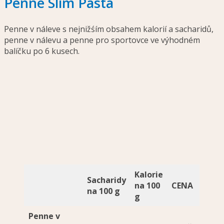
Penne Slim Pasta
Penne v náleve s nejnižśím obsahem kalorií a sacharidů,
penne v nálevu a penne pro sportovce ve výhodném
balíčku po 6 kusech.
Kalorie
Sacharidy
na 100
CENA
na 100 g
g
Penne v