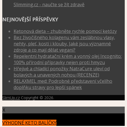
Slimming.cz - naučte se žít zdravě
NEJNOVĚJŠÍ PŘÍSPĚVKY
Ketonová dieta – zhubněte rychle pomocí ketózy
Bez živočišného kolagenu vám zeslábnou vlasy,
nehty, pleť, kosti i klouby. Jaké jsou významné
zdroje a co mají dělat vegani?
Repelentní hydratační krém a vonný olej Incognito:
100% přírodní přípravky nejen proti hmyzu
Hřejivé a chladící ponožky NatraCure uleví od
bolavých a unavených nohou (RECENZE)
RELAXMEL med: Podrobné představení včelího
doplňku stravy pro lepší spánek
SlimUp.cz
Copyright © 2026.
X
VÝHODNÉ KETO BALÍČKY