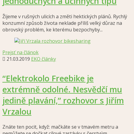
jednoduchých a účinných tipů
Žijeme v rušných ulicích a změti hektických plánů. Rychlý
konzumní způsob života neklade příliš velký důraz na
obrovský problém, ke kterému bezpochyby...
Prejsť na článok
21.03.2019
EKO články
“Elektrokolo Freebike je
extrémně odolné. Nesvědčí mu
jedině plavání,” rozhovor s Jiřím
Vrzalou
Znáte ten pocit, když: mačkáte se v tmavém metru a
nemůžete se dočkat cílové zastávky s čerstvým