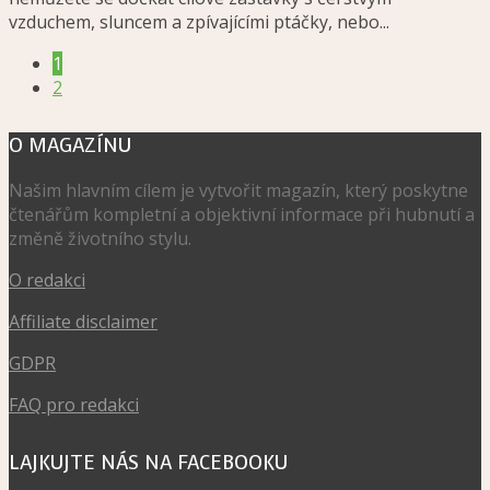
vzduchem, sluncem a zpívajícími ptáčky, nebo...
1
2
O MAGAZÍNU
Našim hlavním cílem je vytvořit magazín, který poskytne
čtenářům kompletní a objektivní informace při hubnutí a
změně životního stylu.
O redakci
Affiliate disclaimer
GDPR
FAQ pro redakci
LAJKUJTE NÁS NA FACEBOOKU