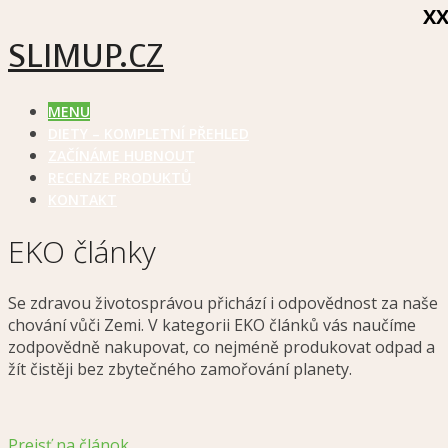
X
SLIMUP.CZ
MENU
DIETY – KOMPLETNÍ PŘEHLED
ZAČÍNÁME HUBNOUT
RECENZE PRODUKTŮ
KONTAKT
EKO články
Se zdravou životosprávou přichází i odpovědnost za naše
chování vůči Zemi. V kategorii EKO článků vás naučíme
zodpovědně nakupovat, co nejméně produkovat odpad a
žít čistěji bez zbytečného zamořování planety.
Prejsť na článok