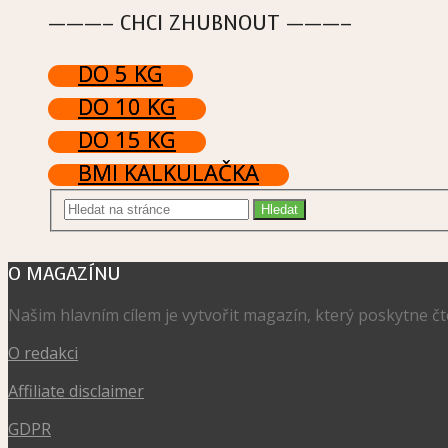
———– CHCI ZHUBNOUT ———–
DO 5 KG
DO 10 KG
DO 15 KG
BMI KALKULAČKA
O MAGAZÍNU
Našim hlavním cílem je vytvořit magazín, který poskytne č
O redakci
Affiliate disclaimer
GDPR