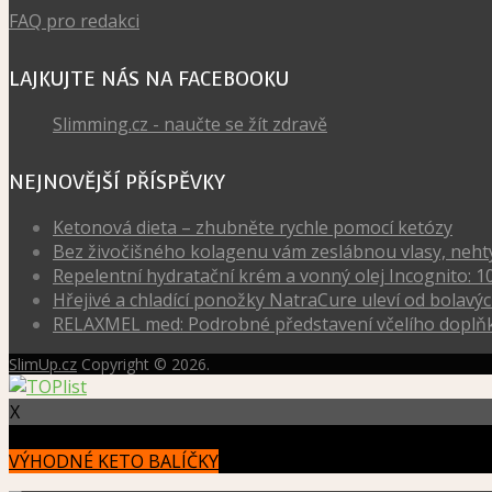
FAQ pro redakci
LAJKUJTE NÁS NA FACEBOOKU
Slimming.cz - naučte se žít zdravě
NEJNOVĚJŠÍ PŘÍSPĚVKY
Ketonová dieta – zhubněte rychle pomocí ketózy
Bez živočišného kolagenu vám zeslábnou vlasy, nehty, 
Repelentní hydratační krém a vonný olej Incognito: 1
Hřejivé a chladící ponožky NatraCure uleví od bola
RELAXMEL med: Podrobné představení včelího doplňk
SlimUp.cz
Copyright © 2026.
X
VÝHODNÉ KETO BALÍČKY