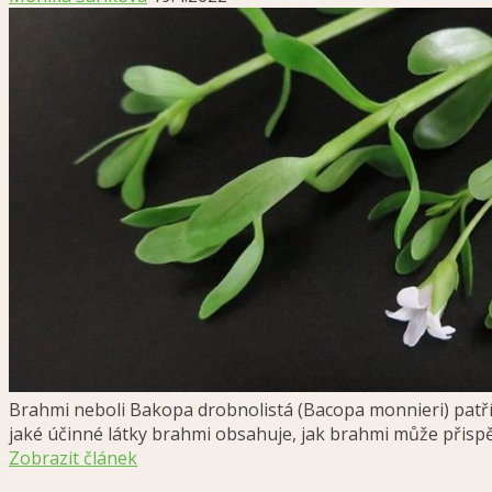
Brahmi neboli Bakopa drobnolistá (Bacopa monnieri) patří k
jaké účinné látky brahmi obsahuje, jak brahmi může přispět
Zobrazit článek