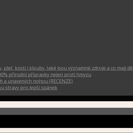
pleť, kosti i klouby. Jaké jsou významné zdroje a co mají dě
00% přírodní přípravky nejen proti hmyzu
vých a unavených nohou (RECENZE)
u stravy pro lepší spánek