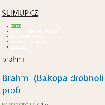
SLIMUP.CZ
MENU
DIETY – KOMPLETNÍ PŘEHLED
ZAČÍNÁME HUBNOUT
RECENZE PRODUKTŮ
KONTAKT
brahmi
Brahmi (Bakopa drobnolis
profil
Monika Šaríková
19.4.2022