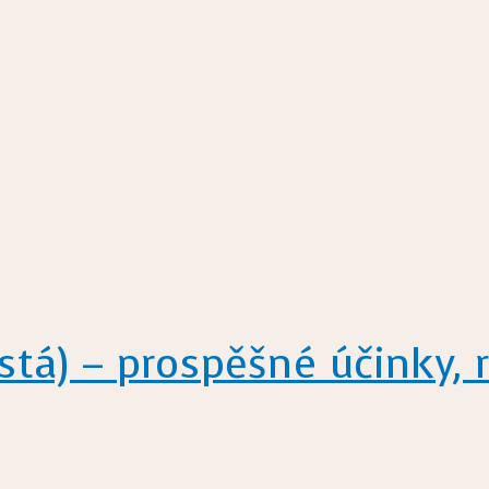
tá) – prospěšné účinky, r