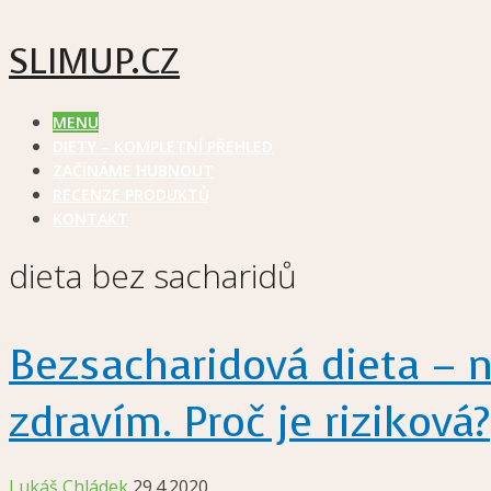
SLIMUP.CZ
MENU
DIETY – KOMPLETNÍ PŘEHLED
ZAČÍNÁME HUBNOUT
RECENZE PRODUKTŮ
KONTAKT
dieta bez sacharidů
Bezsacharidová dieta – 
zdravím. Proč je riziková?
Lukáš Chládek
29.4.2020