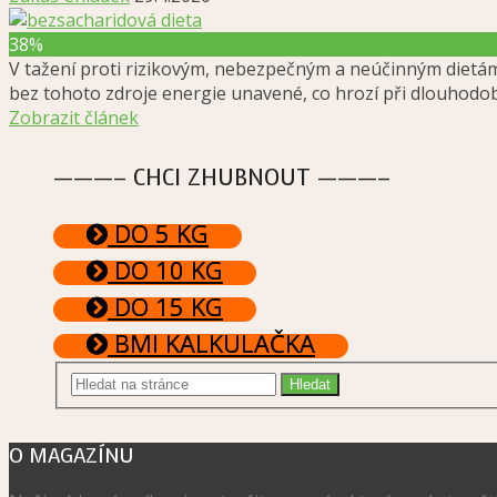
38%
V tažení proti rizikovým, nebezpečným a neúčinným dietám 
bez tohoto zdroje energie unavené, co hrozí při dlouhodo
Zobrazit článek
———– CHCI ZHUBNOUT ———–
DO 5 KG
DO 10 KG
DO 15 KG
BMI KALKULAČKA
O MAGAZÍNU