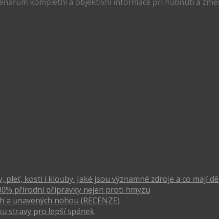
tenářům kompletní a objektivní informace při hubnutí a změn
pleť, kosti i klouby. Jaké jsou významné zdroje a co mají dě
00% přírodní přípravky nejen proti hmyzu
vých a unavených nohou (RECENZE)
u stravy pro lepší spánek