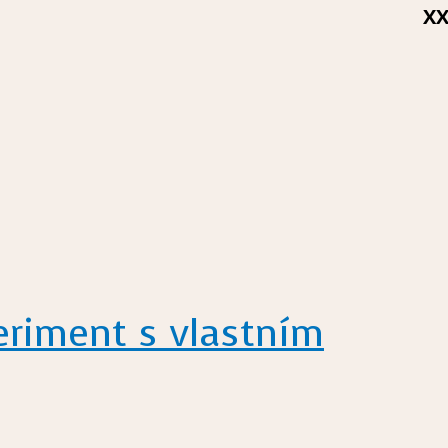
X
eriment s vlastním