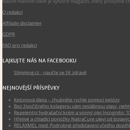
Našim hlavním cílem je vytvořit magazín, který poskytne č
O redakci
Affiliate disclaimer
GDPR
FAQ pro redakci
LAJKUJTE NÁS NA FACEBOOKU
Slimming.cz - naučte se žít zdravě
NEJNOVĚJŠÍ PŘÍSPĚVKY
Ketonová dieta – zhubněte rychle pomocí ketózy
Bez živočišného kolagenu vám zeslábnou vlasy, nehty, 
Repelentní hydratační krém a vonný olej Incognito: 1
Hřejivé a chladící ponožky NatraCure uleví od bola
RELAXMEL med: Podrobné představení včelího doplňk