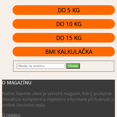
DO 5 KG
DO 10 KG
DO 15 KG
BMI KALKULAČKA
O MAGAZÍNU
Našim hlavním cílem je vytvořit magazín, který poskytne
čtenářům kompletní a objektivní informace při hubnutí a
změně životního stylu.
O redakci