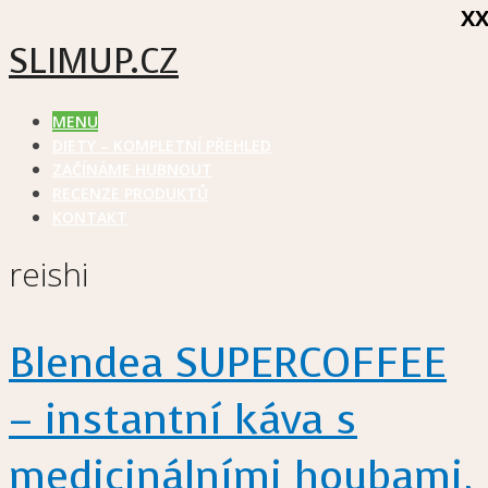
X
SLIMUP.CZ
MENU
DIETY – KOMPLETNÍ PŘEHLED
ZAČÍNÁME HUBNOUT
RECENZE PRODUKTŮ
KONTAKT
reishi
Blendea SUPERCOFFEE
– instantní káva s
medicinálními houbami,