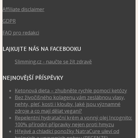
Affiliate disclaimer
GDPR
FAQ pro redakci
LAJKUJTE NÁS NA FACEBOOKU
Slimming.cz - naučte se žít zdravě
NEJNOVĚJŠÍ PŘÍSPĚVKY
Ketonová dieta – zhubněte rychle pomocí ketózy
Bez živočišného kolagenu vám zeslábnou vlasy,
nehty, pleť, kosti i klouby. Jaké jsou významné
zdroje a co mají dělat vegani?
Repelentní hydratační krém a vonný olej Incognito:
100% přírodní přípravky nejen proti hmyzu
Hřejivé a chladící ponožky NatraCure uleví od
bolavých a unavených nohou (RECENZE)