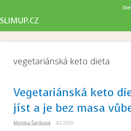
X
Die
SLIMUP.CZ
vegetariánská keto dieta
Vegetariánská keto di
jíst a je bez masa vůb
Monika Šaríková
4.2.2020