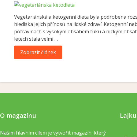
Vegetariánská a ketogenní dieta byla podrobena ro
hlediska jejich přínosů na lidské zdraví. Ketogenní neb
potravinách s vysokým obsahem tuku a nízkým obsahe
letech stala velmi …
Zobrazit článek
O magazínu
Lajku
Našim hlavním cílem je vytvořit magazín, který