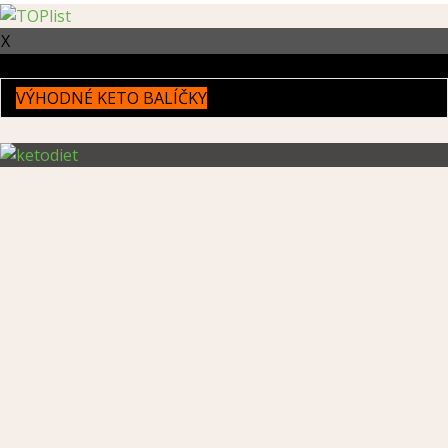
X
VÝHODNÉ KETO BALÍČKY