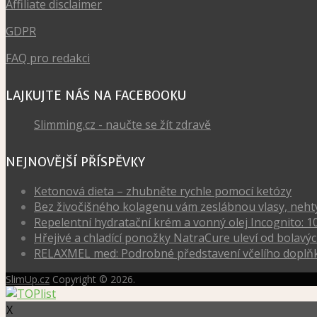
Affiliate disclaimer
GDPR
FAQ pro redakci
LAJKUJTE NÁS NA FACEBOOKU
Slimming.cz - naučte se žít zdravě
NEJNOVĚJŠÍ PŘÍSPĚVKY
Ketonová dieta – zhubněte rychle pomocí ketózy
Bez živočišného kolagenu vám zeslábnou vlasy, nehty, 
Repelentní hydratační krém a vonný olej Incognito: 1
Hřejivé a chladící ponožky NatraCure uleví od bola
RELAXMEL med: Podrobné představení včelího doplňk
SlimUp.cz
Copyright © 2026.
X