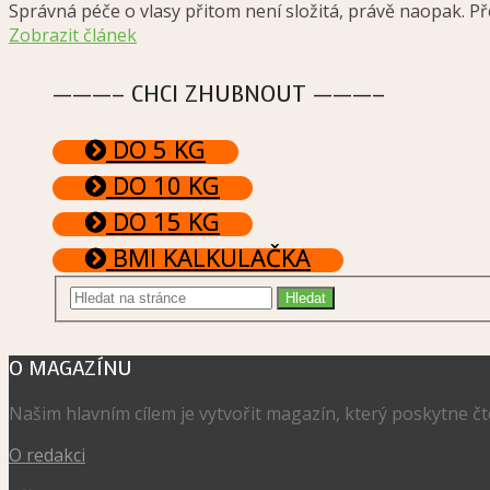
Správná péče o vlasy přitom není složitá, právě naopak. P
Zobrazit článek
———– CHCI ZHUBNOUT ———–
DO 5 KG
DO 10 KG
DO 15 KG
BMI KALKULAČKA
O MAGAZÍNU
Našim hlavním cílem je vytvořit magazín, který poskytne č
O redakci