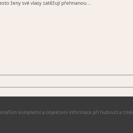
řesto ženy své vlasy zatěžují přehnanou …
tenářům kompletní a objektivní informace při hubnutí a změn