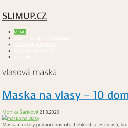
SLIMUP.CZ
MENU
DIETY – KOMPLETNÍ PŘEHLED
ZAČÍNÁME HUBNOUT
RECENZE PRODUKTŮ
KONTAKT
vlasová maska
Maska na vlasy – 10 domá
Monika Šaríková
21.8.2020
Maska na vlasy podpoří hustotu, hebkost, a lesk vlasů, kter