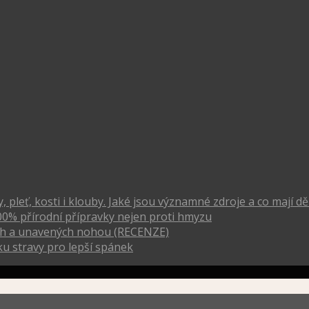
pleť, kosti i klouby. Jaké jsou významné zdroje a co mají dě
00% přírodní přípravky nejen proti hmyzu
vých a unavených nohou (RECENZE)
u stravy pro lepší spánek