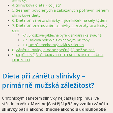
Slinivková dieta – co jíst?
Seznam povolených a zakázaných potravin během
slinivkové diety
Dieta při zánětu slinivky – jídelníček na celý týden
Dieta při onemocnění slinivky – recepty pro každý
den
Broskové-jablečné pyré k snídaní i ke svačině
Dýňová polévka s chlebovými krutóny
Dietní bramborový salát s celerem
Zánět slinivky je nebezpečnější, než se zdá
NEJČTENĚJŠÍ ČLÁNKY O DIETÁCH A METODÁCH
HUBNUTÍ
Dieta při zánětu slinivky –
primárně mužská záležitost?
Chronickým zánětem slinivky nejčastěji trpí muži ve
středním věku.
Mezi nejčastější příčiny vzniku zánětu
slinivky patří alkohol (hodně alkoholu), dlouhodobě