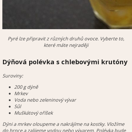
Pyré lze připravit z různých druhů ovoce. Vyberte to,
které máte nejraději
Dýňová polévka s chlebovými krutóny
Suroviny:
200 g dýně
Mrkev
Voda nebo zeleninový vývar
Sůl
Muškátový oříšek
Dýni a mrkev oloupeme a nakrájíme na kostky. Vložíme
do hrnce a zalijeme vodou nebo vývarem. Polévka bude