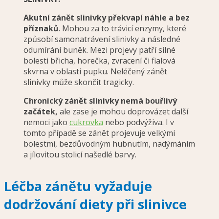
Akutní zánět slinivky překvapí náhle a bez
příznaků
. Mohou za to trávicí enzymy, které
způsobí samonatrávení slinivky a následné
odumírání buněk. Mezi projevy patří silné
bolesti břicha, horečka, zvracení či fialová
skvrna v oblasti pupku. Neléčený zánět
slinivky může skončit tragicky.
Chronický zánět slinivky nemá bouřlivý
začátek,
ale zase je mohou doprovázet další
nemoci jako
cukrovka
nebo podvýživa. I v
tomto případě se zánět projevuje velkými
bolestmi, bezdůvodným hubnutím, nadýmáním
a jílovitou stolicí našedlé barvy.
Léčba zánětu vyžaduje
dodržování diety při slinivce