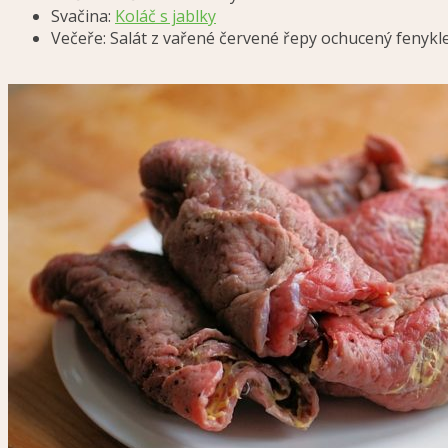
Svačina:
Koláč s jablky
Večeře: Salát z vařené červené řepy ochucený fenyk