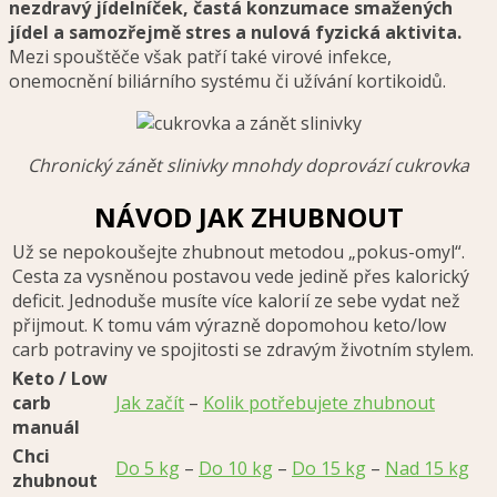
nezdravý jídelníček, častá konzumace smažených
jídel a samozřejmě stres a nulová fyzická aktivita.
Mezi spouštěče však patří také virové infekce,
onemocnění biliárního systému či užívání kortikoidů.
Chronický zánět slinivky mnohdy doprovází cukrovka
NÁVOD JAK ZHUBNOUT
Už se nepokoušejte zhubnout metodou „pokus-omyl“.
Cesta za vysněnou postavou vede jedině přes kalorický
deficit. Jednoduše musíte více kalorií ze sebe vydat než
přijmout. K tomu vám výrazně dopomohou keto/low
carb potraviny ve spojitosti se zdravým životním stylem.
Keto / Low
carb
Jak začít
–
Kolik potřebujete zhubnout
manuál
Chci
Do 5 kg
–
Do 10 kg
–
Do 15 kg
–
Nad 15 kg
zhubnout