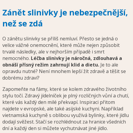
Zánět slinivky je nebezpečnější,
než se zdá
O zánětu slinivky se příliš nemluví. Přesto se jedná o
velice vážné onemocnění, které může nejen způsobit
trvalé následky, ale v nejhorším případě i smrt
nemocného.
Léčba slinivky je náročná, zdlouhavá a
obnáší přísný režim zahrnují klid a dietu.
Je to ale
opravdu nutné? Není mnohem lepší žít zdravě a těšit se
dobrému zdraví?
Zapomeňte na fámy, které se kolem zdravého životního
stylu točí. Zdravý jídelníček je plný rozličných vůní a chutí,
které vás každý den milé překvapí. Inspiraci přitom
najdete v evropské, ale také asijské kuchyni. Například
vietnamská kuchyně s oblibou využívá bylinky, které jídlu
dodají svěžest. Stačí se rozhlédnout za hranice všedních
dní a každý den si můžete vychutnávat jiné jídlo.