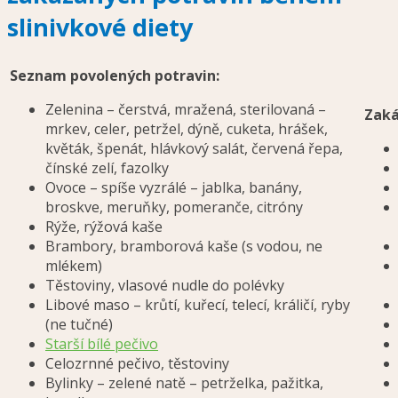
slinivkové diety
Seznam povolených potravin:
Zelenina – čerstvá, mražená, sterilovaná –
Zaká
mrkev, celer, petržel, dýně, cuketa, hrášek,
květák, špenát, hlávkový salát, červená řepa,
čínské zelí, fazolky
Ovoce – spíše vyzrálé – jablka, banány,
broskve, meruňky, pomeranče, citróny
Rýže, rýžová kaše
Brambory, bramborová kaše (s vodou, ne
mlékem)
Těstoviny, vlasové nudle do polévky
Libové maso – krůtí, kuřecí, telecí, králičí, ryby
(ne tučné)
Starší bílé pečivo
Celozrnné pečivo, těstoviny
Bylinky – zelené natě – petrželka, pažitka,