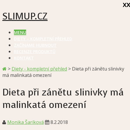
X
SLIMUP.CZ
MENU
DIETY – KOMPLETNÍ PŘEHLED
ZAČÍNÁME HUBNOUT
RECENZE PRODUKTŮ
KONTAKT
>
Diety - kompletní přehled
>
Dieta při zánětu slinivky
má malinkatá omezení
Dieta při zánětu slinivky má
malinkatá omezení
Monika Šaríková
8.2.2018