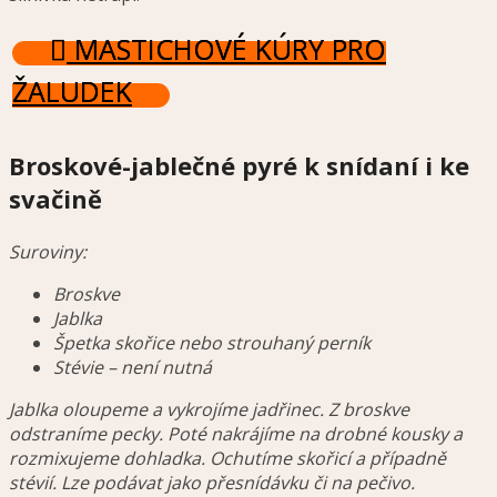
MASTICHOVÉ KÚRY PRO
ŽALUDEK
Broskové-jablečné pyré k snídaní i ke
svačině
Suroviny:
Broskve
Jablka
Špetka skořice nebo strouhaný perník
Stévie – není nutná
Jablka oloupeme a vykrojíme jadřinec. Z broskve
odstraníme pecky. Poté nakrájíme na drobné kousky a
rozmixujeme dohladka. Ochutíme skořicí a případně
stévií. Lze podávat jako přesnídávku či na pečivo.