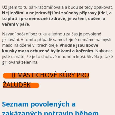
Už jsem to tu párkrát zmiňovala a budu se tedy opakovat.
Nejlepšími a nejzdravějšími způsoby přípravy jídel, a
to platí i pro nemocné i zdravé, je vaření, dušení a
vaření v páře
.
Nevadí pečení bez tuku a jednou za čas je povolené
grilování. V tomto případě samozřejmě nemáme na mysli
maso naložené v litrech oleje.
Vhodné jsou libové
kousky masa ochucené bylinkami a kořením.
Nakonec
jistě uznáte, že je to chuťově mnohem lepší. Skvělá je také
grilovaná zelenina.
MASTICHOVÉ KÚRY PRO
ŽALUDEK
Seznam povolených a
zakázaných potravin během