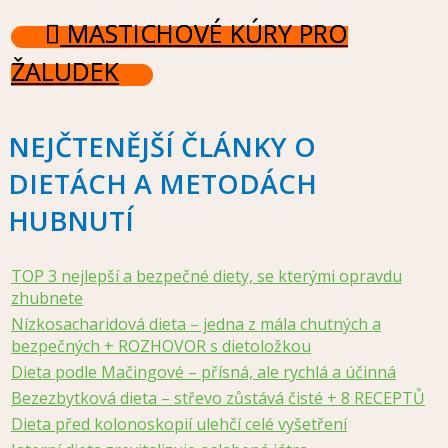
MASTICHOVÉ KÚRY PRO
ŽALUDEK
NEJČTENĚJŠÍ ČLÁNKY O
DIETÁCH A METODÁCH
HUBNUTÍ
TOP 3 nejlepší a bezpečné diety, se kterými opravdu
zhubnete
Nízkosacharidová dieta – jedna z mála chutných a
bezpečných + ROZHOVOR s dietoložkou
Dieta podle Mačingové – přísná, ale rychlá a účinná
Bezezbytková dieta – střevo zůstává čisté + 8 RECEPTŮ
Dieta před kolonoskopií ulehčí celé vyšetření