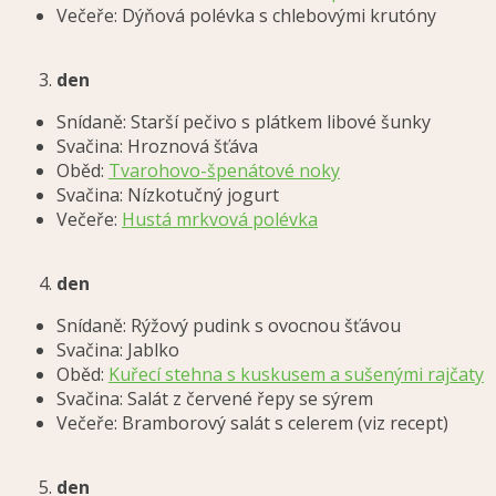
Večeře: Dýňová polévka s chlebovými krutóny
den
Snídaně: Starší pečivo s plátkem libové šunky
Svačina: Hroznová šťáva
Oběd:
Tvarohovo-špenátové noky
Svačina: Nízkotučný jogurt
Večeře:
Hustá mrkvová polévka
den
Snídaně: Rýžový pudink s ovocnou šťávou
Svačina: Jablko
Oběd:
Kuřecí stehna s kuskusem a sušenými rajčaty
Svačina: Salát z červené řepy se sýrem
Večeře: Bramborový salát s celerem (viz recept)
den