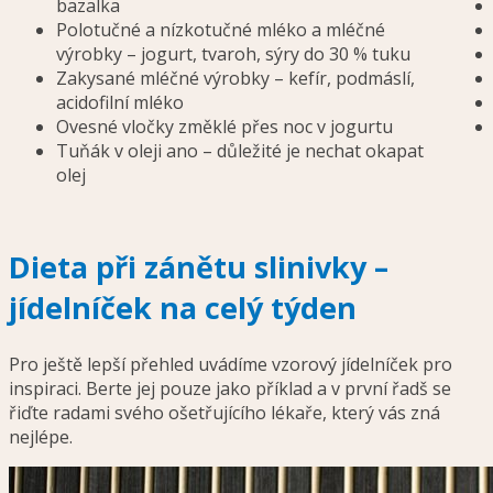
bazalka
Polotučné a nízkotučné mléko a mléčné
výrobky – jogurt, tvaroh, sýry do 30 % tuku
Zakysané mléčné výrobky – kefír, podmáslí,
acidofilní mléko
Ovesné vločky změklé přes noc v jogurtu
Tuňák v oleji ano – důležité je nechat okapat
olej
Dieta při zánětu slinivky –
jídelníček na celý týden
Pro ještě lepší přehled uvádíme vzorový jídelníček pro
inspiraci. Berte jej pouze jako příklad a v první řadš se
řiďte radami svého ošetřujícího lékaře, který vás zná
nejlépe.