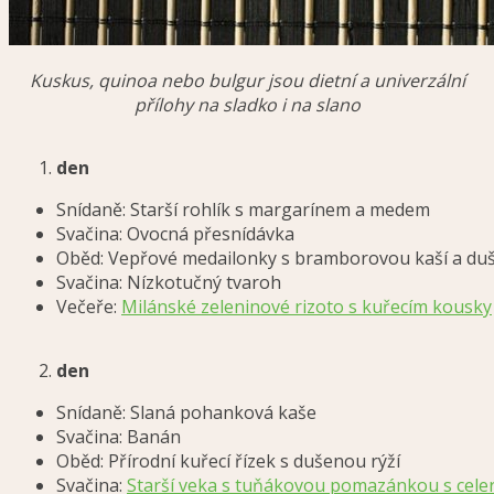
Kuskus, quinoa nebo bulgur jsou dietní a univerzální
přílohy na sladko i na slano
den
Snídaně: Starší rohlík s margarínem a medem
Svačina: Ovocná přesnídávka
Oběd: Vepřové medailonky s bramborovou kaší a d
Svačina: Nízkotučný tvaroh
Večeře:
Milánské zeleninové rizoto s kuřecím kousky
den
Snídaně: Slaná pohanková kaše
Svačina: Banán
Oběd: Přírodní kuřecí řízek s dušenou rýží
Svačina:
Starší veka s tuňákovou pomazánkou s cel