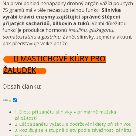
Na první pohled nenápadný drobný orgán vážící pouhých
75 gramů má v těle nezastupitelnou funkci.
Slinivka
vyrábí trávicí enzymy zajišťující správné štěpení
přijatých sacharidů, bílkovin a tuků.
Velmi důležitou
funkcí je produkce hormonů
insulinu, glukagonu,
somatostatinu
a
gastrinu
. Zánět slinivky, zejména akutní,
pak představuje velké potíže.
MASTICHOVÉ KÚRY PRO
ŽALUDEK
Obsah článku:
Dieta při zánětu slinivky – primárně mužská
záležitost?
Léčba zánětu vyžaduje dodržování diety při slinivce
Rozlišují se 4 stupně diety podle závažnosti zánětu
slinivky: