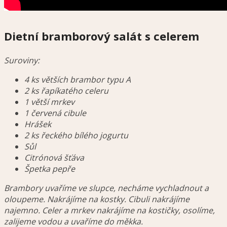
Dietní bramborový salát s celerem
Suroviny:
4 ks větších brambor typu A
2 ks řapíkatého celeru
1 větší mrkev
1 červená cibule
Hrášek
2 ks řeckého bílého jogurtu
Sůl
Citrónová šťáva
Špetka pepře
Brambory uvaříme ve slupce, necháme vychladnout a
oloupeme. Nakrájíme na kostky. Cibuli nakrájíme
najemno. Celer a mrkev nakrájíme na kostičky, osolíme,
zalijeme vodou a uvaříme do měkka.