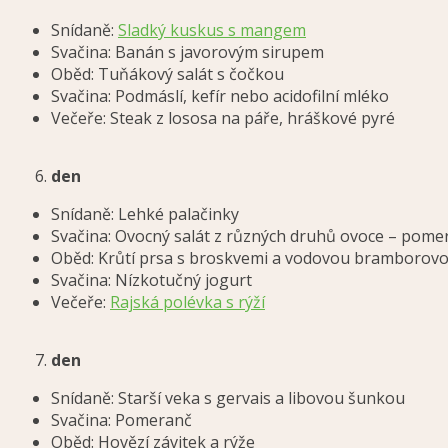
Snídaně:
Sladký kuskus s mangem
Svačina: Banán s javorovým sirupem
Oběd: Tuňákový salát s čočkou
Svačina: Podmáslí, kefír nebo acidofilní mléko
Večeře: Steak z lososa na páře, hráškové pyré
den
Snídaně: Lehké palačinky
Svačina: Ovocný salát z různých druhů ovoce – pome
Oběd: Krůtí prsa s broskvemi a vodovou bramborovo
Svačina: Nízkotučný jogurt
Večeře:
Rajská polévka s rýží
den
Snídaně: Starší veka s gervais a libovou šunkou
Svačina: Pomeranč
Oběd: Hovězí závitek a rýže