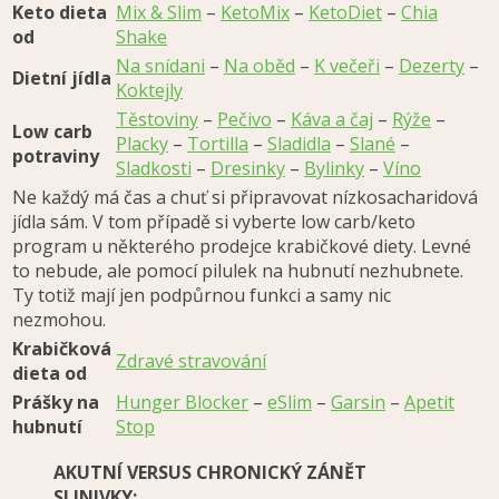
Keto dieta
Mix & Slim
–
KetoMix
–
KetoDiet
–
Chia
od
Shake
Na snídani
–
Na oběd
–
K večeři
–
Dezerty
–
Dietní jídla
Koktejly
Těstoviny
–
Pečivo
–
Káva a čaj
–
Rýže
–
Low carb
Placky
–
Tortilla
–
Sladidla
–
Slané
–
potraviny
Sladkosti
–
Dresinky
–
Bylinky
–
Víno
Ne každý má čas a chuť si připravovat nízkosacharidová
jídla sám. V tom případě si vyberte low carb/keto
program u některého prodejce krabičkové diety. Levné
to nebude, ale pomocí pilulek na hubnutí nezhubnete.
Ty totiž mají jen podpůrnou funkci a samy nic
nezmohou.
Krabičková
Zdravé stravování
dieta od
Prášky na
Hunger Blocker
–
eSlim
–
Garsin
–
Apetit
hubnutí
Stop
AKUTNÍ VERSUS CHRONICKÝ ZÁNĚT
SLINIVKY: