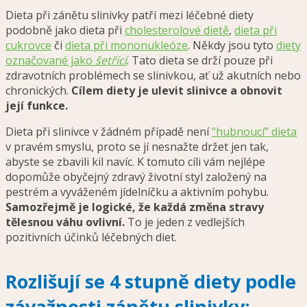
Dieta při zánětu slinivky patří mezi léčebné diety
podobně jako dieta při
cholesterolové dietě
,
dieta při
cukrovce
či
dieta při mononukleóze
. Někdy jsou tyto
diety
označované jako
šetřící
.
Tato dieta se drží pouze při
zdravotních problémech se slinivkou, ať už akutních nebo
chronických.
Cílem diety je ulevit slinivce a obnovit
její funkce.
Dieta při slinivce v žádném případě není
“hubnoucí” dieta
v pravém smyslu, proto se jí nesnažte držet jen tak,
abyste se zbavili kil navíc. K tomuto cíli vám nejlépe
dopomůže obyčejný zdravý životní styl založený na
pestrém a vyváženém jídelníčku a aktivním pohybu.
Samozřejmě je logické, že každá změna stravy
tělesnou váhu ovlivní.
To je jeden z vedlejších
pozitivních účinků léčebných diet.
Rozlišují se 4 stupně diety podle
závažnosti zánětu slinivky: