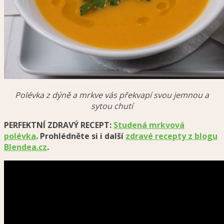
Polévka z dýně a mrkve vás překvapí svou jemnou a
sytou chutí
PERFEKTNÍ ZDRAVÝ RECEPT:
Studená mrkvová
polévka
. Prohlédněte si i další
zdravé recepty z blogu
Blendea.cz
.