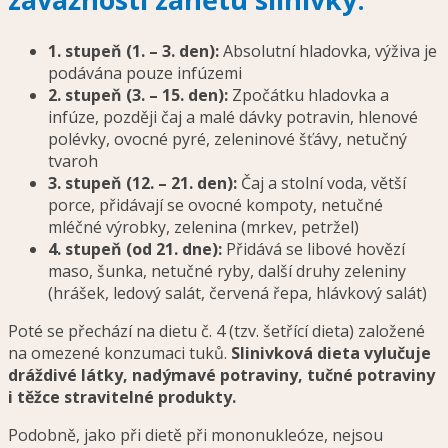
1. stupeň (1. – 3. den):
Absolutní hladovka, výživa je
podávána pouze infúzemi
2. stupeň (3. – 15. den):
Zpočátku hladovka a
infúze, později čaj a malé dávky potravin, hlenové
polévky, ovocné pyré, zeleninové šťávy, netučný
tvaroh
3. stupeň (12. – 21. den):
Čaj a stolní voda, větší
porce, přidávají se ovocné kompoty, netučné
mléčné výrobky, zelenina (mrkev, petržel)
4. stupeň (od 21. dne):
Přidává se libové hovězí
maso, šunka, netučné ryby, další druhy zeleniny
(hrášek, ledový salát, červená řepa, hlávkový salát)
Poté se přechází na dietu č. 4 (tzv. šetřící dieta) založené
na omezené konzumaci tuků.
Slinivková dieta vylučuje
dráždivé látky, nadýmavé potraviny, tučné potraviny
i těžce stravitelné produkty.
Podobně, jako při dietě při mononukleóze, nejsou