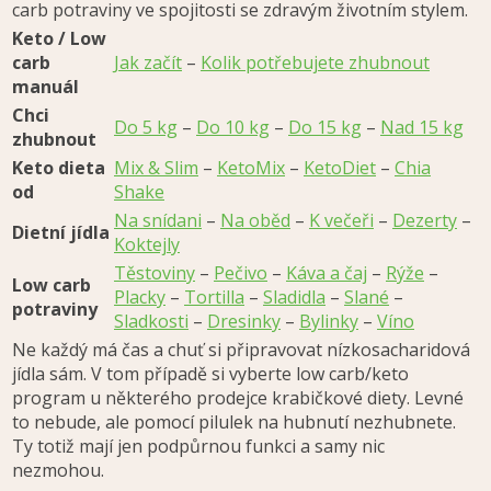
carb potraviny ve spojitosti se zdravým životním stylem.
Keto / Low
carb
Jak začít
–
Kolik potřebujete zhubnout
manuál
Chci
Do 5 kg
–
Do 10 kg
–
Do 15 kg
–
Nad 15 kg
zhubnout
Keto dieta
Mix & Slim
–
KetoMix
–
KetoDiet
–
Chia
od
Shake
Na snídani
–
Na oběd
–
K večeři
–
Dezerty
–
Dietní jídla
Koktejly
Těstoviny
–
Pečivo
–
Káva a čaj
–
Rýže
–
Low carb
Placky
–
Tortilla
–
Sladidla
–
Slané
–
potraviny
Sladkosti
–
Dresinky
–
Bylinky
–
Víno
Ne každý má čas a chuť si připravovat nízkosacharidová
jídla sám. V tom případě si vyberte low carb/keto
program u některého prodejce krabičkové diety. Levné
to nebude, ale pomocí pilulek na hubnutí nezhubnete.
Ty totiž mají jen podpůrnou funkci a samy nic
nezmohou.