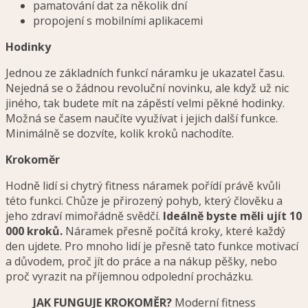
pamatování dat za několik dní
propojení s mobilními aplikacemi
Hodinky
Jednou ze základních funkcí náramku je ukazatel času.
Nejedná se o žádnou revoluční novinku, ale když už nic
jiného, tak budete mít na zápěstí velmi pěkné hodinky.
Možná se časem naučíte využívat i jejich další funkce.
Minimálně se dozvíte, kolik kroků nachodíte.
Krokoměr
Hodně lidí si chytrý fitness náramek pořídí právě kvůli
této funkci. Chůze je přirozený pohyb, který člověku a
jeho zdraví mimořádně svědčí.
Ideálně byste měli ujít 10
000 kroků.
Náramek přesně počítá kroky, které každý
den ujdete. Pro mnoho lidí je přesně tato funkce motivací
a důvodem, proč jít do práce a na nákup pěšky, nebo
proč vyrazit na příjemnou odpolední procházku.
JAK FUNGUJE KROKOMĚR?
Moderní fitness