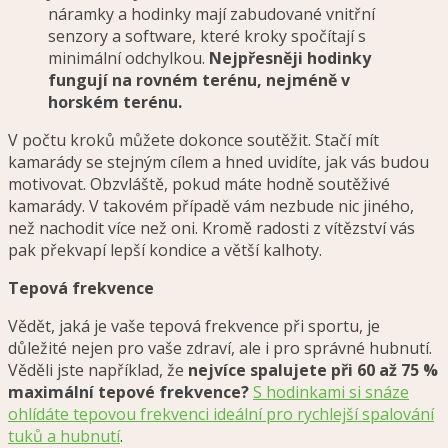
náramky a hodinky mají zabudované vnitřní
senzory a software, které kroky spočítají s
minimální odchylkou.
Nejpřesněji hodinky
fungují na rovném terénu, nejméně v
horském terénu.
V počtu kroků můžete dokonce soutěžit. Stačí mít
kamarády se stejným cílem a hned uvidíte, jak vás budou
motivovat. Obzvláště, pokud máte hodně soutěživé
kamarády. V takovém případě vám nezbude nic jiného,
než nachodit více než oni. Kromě radosti z vítězství vás
pak překvapí lepší kondice a větší kalhoty.
Tepová frekvence
Vědět, jaká je vaše tepová frekvence při sportu, je
důležité nejen pro vaše zdraví, ale i pro správné hubnutí.
Věděli jste například, že
nejvíce spalujete při 60 až 75 %
maximální tepové frekvence?
S hodinkami si snáze
ohlídáte tepovou frekvenci ideální pro rychlejší spalování
tuků a hubnutí
.