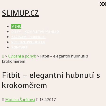
X
SLIMUP.CZ
MENU
DIETY – KOMPLETNÍ PŘEHLED
ZAČÍNÁME HUBNOUT
RECENZE PRODUKTŮ
KONTAKT
>
Cvičení a pohyb
>
Fitbit – elegantní hubnutí s
krokoměrem
Fitbit – elegantní hubnutí s
krokoměrem
Monika Šaríková
13.4.2017