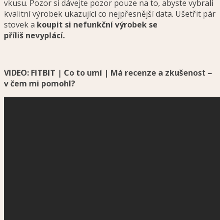
vkusu. Pozor si dávejte pozor pouze na to, abyste vybrali
kvalitní výrobek ukazující co nejpřesnější data. Ušetřit pár
stovek a
koupit si nefunkční výrobek se
příliš nevyplácí.
VIDEO: FITBIT | Co to umí | Má recenze a zkušenost –
v čem mi pomohl?