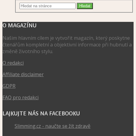
O MAGAZÍNU
Našim hlavním cílem je vytvořit magazín, který poskytne
čtenářům kompletní a objektivní informace při hubnutí a
změně životního stylu.
O redakci
Affiliate disclaimer
GDPR
FAQ pro redakci
LAJKUJTE NÁS NA FACEBOOKU
Slimming.cz - naučte se žít zdravě