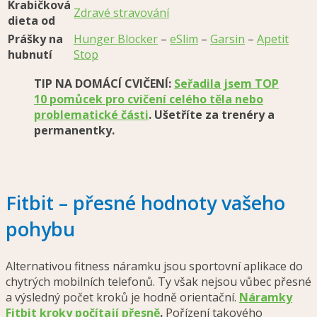
Krabičková
Zdravé stravování
dieta od
Prášky na
Hunger Blocker
–
eSlim
–
Garsin
–
Apetit
hubnutí
Stop
TIP NA DOMÁCÍ CVIČENÍ:
Seřadila jsem TOP
10 pomůcek pro cvičení celého těla nebo
problematické části
. Ušetříte za trenéry a
permanentky.
Fitbit – přesné hodnoty vašeho
pohybu
Alternativou fitness náramku jsou sportovní aplikace do
chytrých mobilních telefonů. Ty však nejsou vůbec přesné
a výsledný počet kroků je hodně orientační.
Náramky
Fitbit kroky počítají přesně
.
Pořízení takového