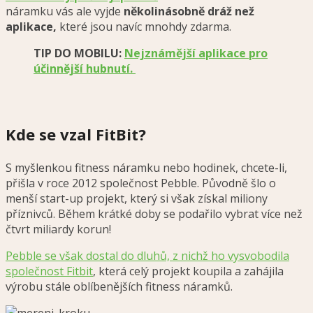
náramku vás ale vyjde
několinásobně dráž než
aplikace,
které jsou navíc mnohdy zdarma.
TIP DO MOBILU:
Nejznámější aplikace pro
účinnější hubnutí.
Kde se vzal FitBit?
S myšlenkou fitness náramku nebo hodinek, chcete-li,
přišla v roce 2012 společnost Pebble. Původně šlo o
menší start-up projekt, který si však získal miliony
příznivců. Během krátké doby se podařilo vybrat více než
čtvrt miliardy korun!
Pebble se však dostal do dluhů, z nichž ho vysvobodila
společnost Fitbit
, která celý projekt koupila a zahájila
výrobu stále oblíbenějších fitness náramků.