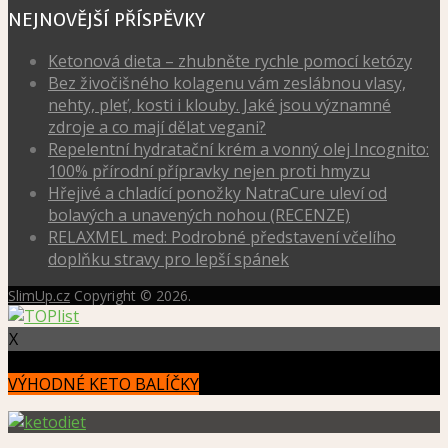
NEJNOVĚJŠÍ PŘÍSPĚVKY
Ketonová dieta – zhubněte rychle pomocí ketózy
Bez živočišného kolagenu vám zeslábnou vlasy,
nehty, pleť, kosti i klouby. Jaké jsou významné
zdroje a co mají dělat vegani?
Repelentní hydratační krém a vonný olej Incognito:
100% přírodní přípravky nejen proti hmyzu
Hřejivé a chladící ponožky NatraCure uleví od
bolavých a unavených nohou (RECENZE)
RELAXMEL med: Podrobné představení včelího
doplňku stravy pro lepší spánek
SlimUp.cz
Copyright © 2026.
X
VÝHODNÉ KETO BALÍČKY