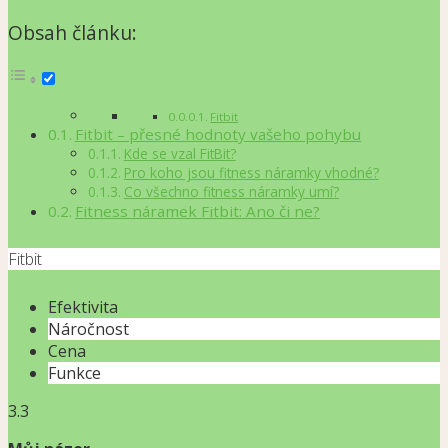
Obsah článku:
Fitbit
Fitbit – přesné hodnoty vašeho pohybu
Kde se vzal FitBit?
Pro koho jsou fitness náramky vhodné?
Co všechno fitness náramky umí?
Fitness náramek Fitbit: Ano či ne?
Fitbit
Efektivita
Náročnost
Cena
Funkce
3.3