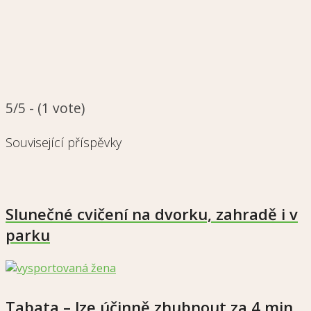
5/5 - (1 vote)
Související příspěvky
Slunečné cvičení na dvorku, zahradě i v
parku
Tabata – lze účinně zhubnout za 4 min.