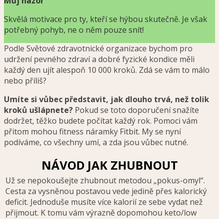
Můj názor
Skvělá motivace pro ty, kteří se hýbou skutečně. Je však
potřebný pohyb, ne o něm pouze snít!
Podle Světové zdravotnické organizace bychom pro
udržení pevného zdraví a dobré fyzické kondice měli
každý den ujít alespoň 10 000 kroků. Zdá se vám to málo
nebo příliš?
Umíte si vůbec představit, jak dlouho trvá, než tolik
kroků ušlápnete?
Pokud se toto doporučení snažíte
dodržet, těžko budete počítat každý rok. Pomoci vám
přitom mohou fitness náramky Fitbit. My se nyní
podíváme, co všechny umí, a zda jsou vůbec nutné.
NÁVOD JAK ZHUBNOUT
Už se nepokoušejte zhubnout metodou „pokus-omyl“.
Cesta za vysněnou postavou vede jedině přes kalorický
deficit. Jednoduše musíte více kalorií ze sebe vydat než
přijmout. K tomu vám výrazně dopomohou keto/low