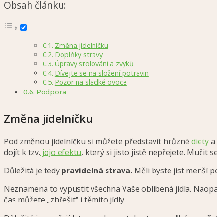
Obsah článku:
Změna jídelníčku
Doplňky stravy
Úpravy stolování a zvyků
Dívejte se na složení potravin
Pozor na sladké ovoce
Podpora
Změna jídelníčku
Pod změnou jídelníčku si můžete představit hrůzné
diety
a 
dojít k tzv.
jojo efektu
, který si jisto jistě nepřejete. Mučit
Důležitá je tedy
pravidelná strava.
Měli byste jíst menší p
Neznamená to vypustit všechna Vaše oblíbená jídla. Naopa
čas můžete „zhřešit“ i těmito jídly.