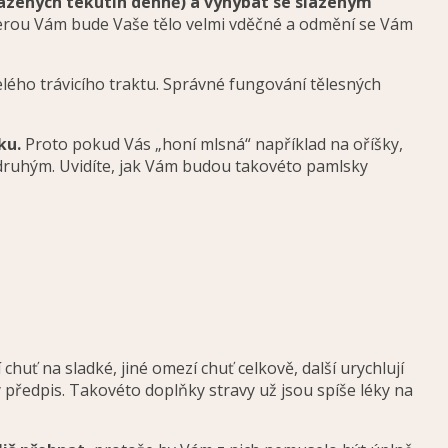
slazených tekutin denně) a vyhýbat se slazeným
 kterou Vám bude Vaše tělo velmi vděčné a odmění se Vám
celého trávicího traktu. Správné fungování tělesných
ku.
Proto pokud Vás „honí mlsná“ například na oříšky,
za druhým. Uvidíte, jak Vám budou takovéto pamlsky
chuť na sladké, jiné omezí chuť celkově, další urychlují
 předpis. Takovéto doplňky stravy už jsou spíše léky na