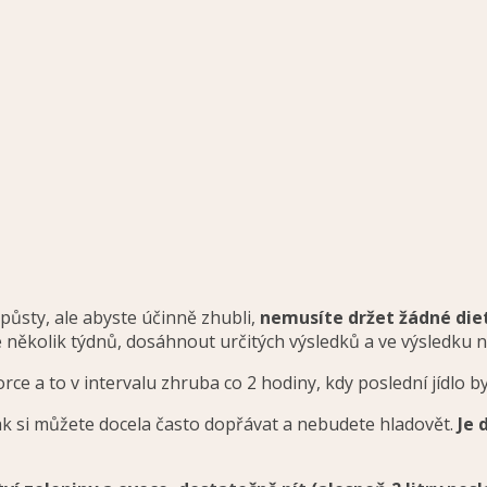
půsty, ale abyste účinně zhubli,
nemusíte držet žádné die
 se několik týdnů, dosáhnout určitých výsledků a ve výsledku nab
orce a to v intervalu zhruba co 2 hodiny, kdy poslední jídlo
k si můžete docela často dopřávat a nebudete hladovět.
Je 