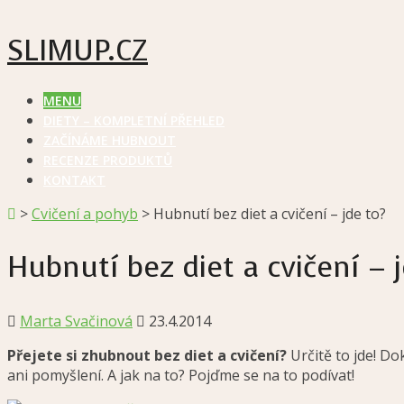
SLIMUP.CZ
MENU
DIETY – KOMPLETNÍ PŘEHLED
ZAČÍNÁME HUBNOUT
RECENZE PRODUKTŮ
KONTAKT
>
Cvičení a pohyb
>
Hubnutí bez diet a cvičení – jde to?
Hubnutí bez diet a cvičení – j
Marta Svačinová
23.4.2014
Přejete si zhubnout bez diet a cvičení?
Určitě to jde! Do
ani pomyšlení. A jak na to? Pojďme se na to podívat!