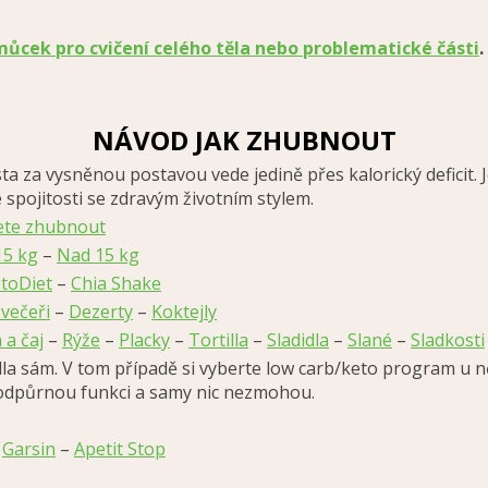
ůcek pro cvičení celého těla nebo problematické části
NÁVOD JAK ZHUBNOUT
a vysněnou postavou vede jedině přes kalorický deficit. Je
pojitosti se zdravým životním stylem.
jete zhubnout
15 kg
–
Nad 15 kg
toDiet
–
Chia Shake
 večeři
–
Dezerty
–
Koktejly
 a čaj
–
Rýže
–
Placky
–
Tortilla
–
Sladidla
–
Slané
–
Sladkosti
dla sám. V tom případě si vyberte low carb/keto program u n
 podpůrnou funkci a samy nic nezmohou.
–
Garsin
–
Apetit Stop