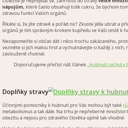
Důležité je nepřejídat se, zahrnout do stravy
velké množst
nápojům,
které často obsahují tolik cukru, že bychom tom
zdravou funkcí Vašich orgánů.
Říkáte si, že jíte zdravě a pořád nic? Zkuste jídla ubrat a
orgánů je tím správným krokem kupředu ve Vaší cestě k h
Nezapomeňte si občas dát i něco trochu zakázaného, pro
vezměte si jich malou hrst a vychutnávejte si každý z nich,
zaslouženě chutnat.
Doporučujeme přečíst náš článek
„Hubnutí začíná v 
Doplňky stravy
Účinnými pomocníky k hubnutí pro Vás mohou být také
rů
metabolismus a tak dále. Na trhu je nepřeberné množství t
obezitu a nejsou pro zdravého člověka úplně tak vhodné.