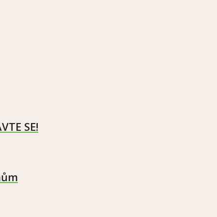
VTE SE!
amům