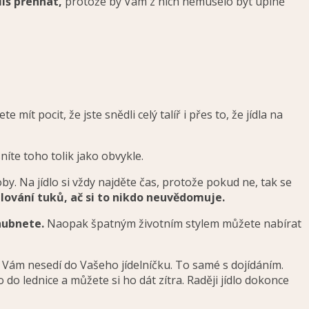
liš přehnat,
protože by Vám z nich nemuselo být úplně
 mít pocit, že jste snědli celý talíř i přes to, že jídla na
sníte toho tolik jako obvykle.
y. Na jídlo si vždy najděte čas, protože pokud ne, tak se
lování tuků, ač si to nikdo neuvědomuje.
hubnete.
Naopak špatným životním stylem můžete nabírat
o Vám nesedí do Vašeho jídelníčku. To samé s dojídáním.
 do lednice a můžete si ho dát zítra. Raději jídlo dokonce