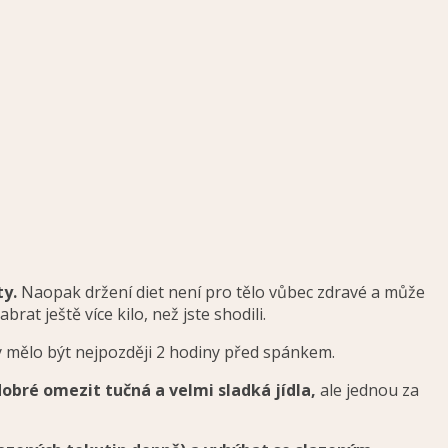
ty.
Naopak držení diet není pro tělo vůbec zdravé a může
rat ještě více kilo, než jste shodili.
 by mělo být nejpozději 2 hodiny před spánkem.
dobré omezit tučná a velmi sladká jídla,
ale jednou za