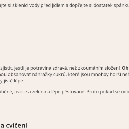
dajte si sklenici vody před jídlem a dopřejte si dostatek spánku
zjistit, jestli je potravina zdravá, než zkoumáním složení.
Ob
u obsahovat náhražky cukrů, které jsou mnohdy horší než 
 jistě lépe.
vyráběné, ovoce a zelenina lépe pěstované. Proto pokud se neb