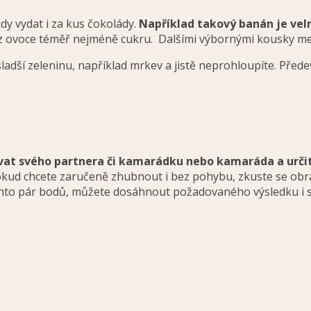
dy vydat i za kus čokolády.
Například takový banán je vel
z ovoce téměř nejméně cukru. Dalšími výbornými kousky mez
 sladší zeleninu, například mrkev a jistě neprohloupíte. Pře
vat svého partnera či kamarádku nebo kamaráda a určit
okud chcete zaručeně zhubnout i bez pohybu, zkuste se obrát
to pár bodů, můžete dosáhnout požadovaného výsledku i sami