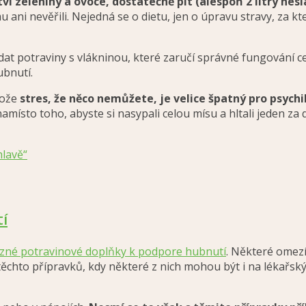
ví zeleniny a ovoce, dostatečně pít (alespoň 2 litry ne
u ani nevěřili. Nejedná se o dietu, jen o úpravu stravy, za
 přidat potraviny s vlákninou, které zaručí správné fungování 
ubnutí.
tože
stres, že něco nemůžete, je velice špatný pro psychi
 namísto toho, abyste si nasypali celou mísu a hltali jeden 
hlavě“
zné potravinové doplňky k podpore hubnutí
. Některé omezí 
ěchto přípravků, kdy některé z nich mohou být i na lékařský