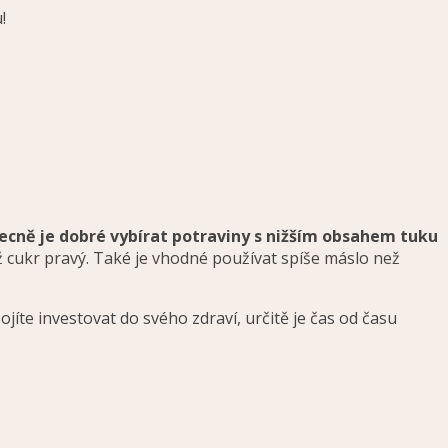
!
ecně je dobré vybírat potraviny s nižším obsahem tuku
cukr pravý. Také je vhodné používat spíše máslo než
ojíte investovat do svého zdraví, určitě je čas od času