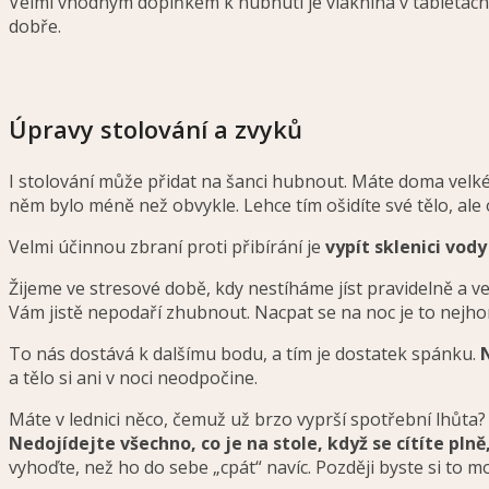
Velmi vhodným doplňkem k hubnutí je vláknina v tabletách
dobře.
Úpravy stolování a zvyků
I stolování může přidat na šanci hubnout. Máte doma velké
něm bylo méně než obvykle. Lehce tím ošidíte své tělo, ale 
Velmi účinnou zbraní proti přibírání je
vypít sklenici vody
Žijeme ve stresové době, kdy nestíháme jíst pravidelně a ve
Vám jistě nepodaří zhubnout. Nacpat se na noc je to nejho
To nás dostává k dalšímu bodu, a tím je dostatek spánku.
a tělo si ani v noci neodpočine.
Máte v lednici něco, čemuž už brzo vyprší spotřební lhůta?
Nedojídejte všechno, co je na stole, když se cítíte plně
vyhoďte, než ho do sebe „cpát“ navíc. Později byste si to moh