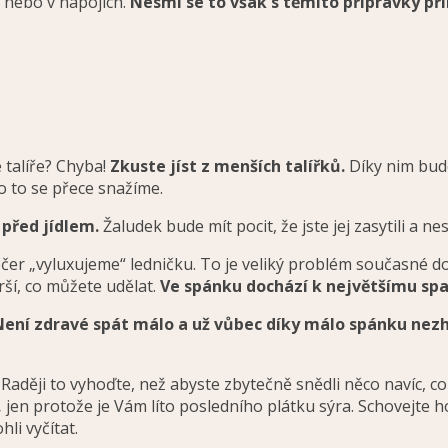
 nebo v nápojích.
Nesmí se to však s těmito přípravky pří
 talíře? Chyba!
Zkuste jíst z menších talířků.
Díky nim budete
o to se přece snažíme.
 před jídlem.
Žaludek bude mít pocit, že jste jej zasytili a ne
čer „vyluxujeme“ ledničku. To je veliký problém současné dob
rší, co můžete udělat.
Ve spánku dochází k největšímu spa
Není zdravé spát málo a už vůbec díky málo spánku nez
 Raději to vyhoďte, než abyste zbytečně snědli něco navíc, c
,
jen protože je Vám líto posledního plátku sýra. Schovejte ho
li vyčítat.