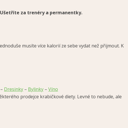
. Ušetříte za trenéry a permanentky.
dnoduše musíte více kalorií ze sebe vydat než přijmout. K
–
Dresinky
–
Bylinky
–
Víno
ěkterého prodejce krabičkové diety. Levné to nebude, ale