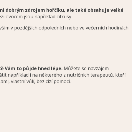
mi dobrým zdrojem hořčíku, ale také obsahuje velké
i ovocem jsou například citrusy.
devším v pozdějších odpoledních nebo ve večerních hodinách
ě Vám to půjde hned lépe.
Můžete se navzájem
it například i na některého z nutričních terapeutů, kteří
, vlastní vůlí, bez cizí pomoci.