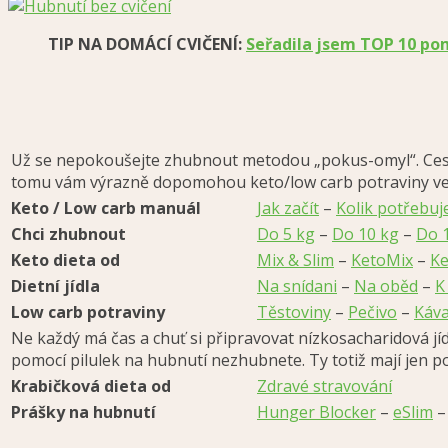
TIP NA DOMÁCÍ CVIČENÍ:
Seřadila jsem TOP 10 pom
Už se nepokoušejte zhubnout metodou „pokus-omyl“. Cesta z
tomu vám výrazně dopomohou keto/low carb potraviny ve s
Keto / Low carb manuál
Jak začít
–
Kolik potřebu
Chci zhubnout
Do 5 kg
–
Do 10 kg
–
Do 
Keto dieta od
Mix & Slim
–
KetoMix
–
Ke
Dietní jídla
Na snídani
–
Na oběd
–
K
Low carb potraviny
Těstoviny
–
Pečivo
–
Káva
Ne každý má čas a chuť si připravovat nízkosacharidová jí
pomocí pilulek na hubnutí nezhubnete. Ty totiž mají jen
Krabičková dieta od
Zdravé stravování
Prášky na hubnutí
Hunger Blocker
–
eSlim