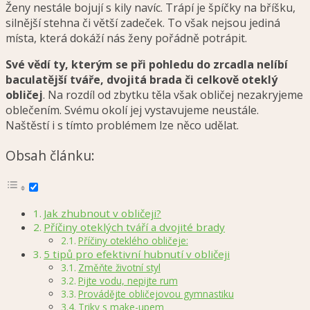
Ženy nestále bojují s kily navíc. Trápí je špíčky na bříšku,
silnější stehna či větší zadeček. To však nejsou jediná
místa, která dokáží nás ženy pořádně potrápit.
Své vědí ty, kterým se při pohledu do zrcadla nelíbí
baculatější tváře, dvojitá brada či celkově oteklý
obličej
. Na rozdíl od zbytku těla však obličej nezakryjeme
oblečením. Svému okolí jej vystavujeme neustále.
Naštěstí i s tímto problémem lze něco udělat.
Obsah článku:
Jak zhubnout v obličeji?
Příčiny oteklých tváří a dvojité brady
Příčiny oteklého obličeje:
5 tipů pro efektivní hubnutí v obličeji
Změňte životní styl
Pijte vodu, nepijte rum
Provádějte obličejovou gymnastiku
Triky s make-upem