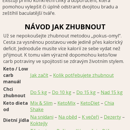
Existují přímo konkrétní cviky a doporučení, která
pomohou vylepšit či úplně odstranit dvojitou bradu a
zeštíhlí baculatější tváře.
NÁVOD JAK ZHUBNOUT
Už se nepokoušejte zhubnout metodou „pokus-omyl“.
Cesta za vysněnou postavou vede jedině přes kalorický
deficit. Jednoduše musíte více kalorií ze sebe vydat než
přijmout. K tomu vám výrazně dopomohou keto/low
carb potraviny ve spojitosti se zdravým životním stylem.
Keto / Low
carb
Jak začít
–
Kolik potřebujete zhubnout
manuál
Chci
Do 5 kg
–
Do 10 kg
–
Do 15 kg
–
Nad 15 kg
zhubnout
Keto dieta
Mix & Slim
–
KetoMix
–
KetoDiet
–
Chia
od
Shake
Na snídani
–
Na oběd
–
K večeři
–
Dezerty
–
Dietní jídla
Koktejly