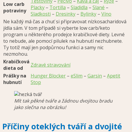
Těstoviny
–
Pečivo
–
Káva a čaj
–
Rýže
–
Low carb
Placky
–
Tortilla
–
Sladidla
–
Slané
–
potraviny
Sladkosti
–
Dresinky
–
Bylinky
–
Víno
Ne každý má čas a chuť si připravovat nízkosacharidová
jídla sám. V tom případě si vyberte low carb/keto
program u některého prodejce krabičkové diety. Levné
to nebude, ale pomocí pilulek na hubnutí nezhubnete.
Ty totiž mají jen podpůrnou funkci a samy nic
nezmohou.
Krabičková
Zdravé stravování
dieta od
Prášky na
Hunger Blocker
–
eSlim
–
Garsin
–
Apetit
hubnutí
Stop
Mít tak pěkné tváře a žádnou dvojitou bradu
jako slečna na obrázku!
Příčiny oteklých tváří a dvojité