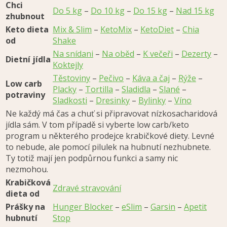
Chci
Do 5 kg
–
Do 10 kg
–
Do 15 kg
–
Nad 15 kg
zhubnout
Keto dieta
Mix & Slim
–
KetoMix
–
KetoDiet
–
Chia
od
Shake
Na snídani
–
Na oběd
–
K večeři
–
Dezerty
–
Dietní jídla
Koktejly
Těstoviny
–
Pečivo
–
Káva a čaj
–
Rýže
–
Low carb
Placky
–
Tortilla
–
Sladidla
–
Slané
–
potraviny
Sladkosti
–
Dresinky
–
Bylinky
–
Víno
Ne každý má čas a chuť si připravovat nízkosacharidová
jídla sám. V tom případě si vyberte low carb/keto
program u některého prodejce krabičkové diety. Levné
to nebude, ale pomocí pilulek na hubnutí nezhubnete.
Ty totiž mají jen podpůrnou funkci a samy nic
nezmohou.
Krabičková
Zdravé stravování
dieta od
Prášky na
Hunger Blocker
–
eSlim
–
Garsin
–
Apetit
hubnutí
Stop