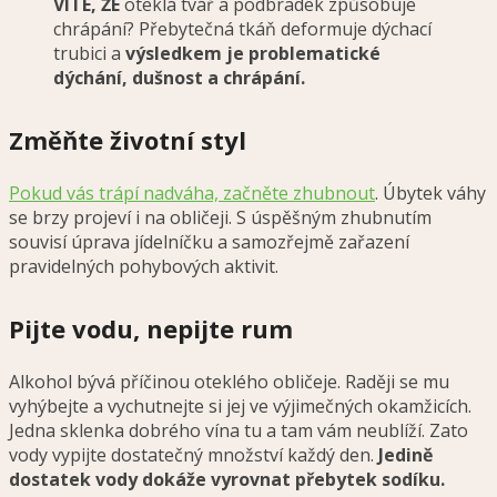
VÍTE, ŽE
oteklá tvář a podbradek způsobuje
chrápání? Přebytečná tkáň deformuje dýchací
trubici a
výsledkem je problematické
dýchání, dušnost a chrápání.
Změňte životní styl
Pokud vás trápí nadváha, začněte zhubnout
. Úbytek váhy
se brzy projeví i na obličeji. S úspěšným zhubnutím
souvisí úprava jídelníčku a samozřejmě zařazení
pravidelných pohybových aktivit.
Pijte vodu, nepijte rum
Alkohol bývá příčinou oteklého obličeje. Raději se mu
vyhýbejte a vychutnejte si jej ve výjimečných okamžicích.
Jedna sklenka dobrého vína tu a tam vám neublíží. Zato
vody vypijte dostatečný množství každý den.
Jedině
dostatek vody dokáže vyrovnat přebytek sodíku.