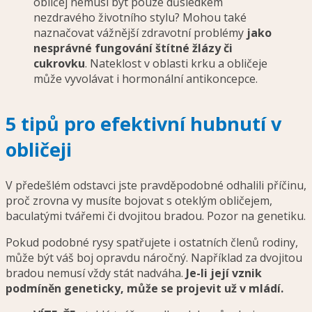
obličej nemusí být pouze důsledkem
nezdravého životního stylu? Mohou také
naznačovat vážnější zdravotní problémy
jako
nesprávné fungování štítné žlázy či
cukrovku
. Nateklost v oblasti krku a obličeje
může vyvolávat i hormonální antikoncepce.
5 tipů pro efektivní hubnutí v
obličeji
V předešlém odstavci jste pravděpodobné odhalili příčinu,
proč zrovna vy musíte bojovat s oteklým obličejem,
baculatými tvářemi či dvojitou bradou. Pozor na genetiku.
Pokud podobné rysy spatřujete i ostatních členů rodiny,
může být váš boj opravdu náročný. Například za dvojitou
bradou nemusí vždy stát nadváha.
Je-li její vznik
podmíněn geneticky, může se projevit už v mládí.