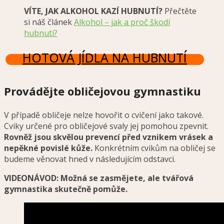
VÍTE, JAK ALKOHOL KAZÍ HUBNUTÍ?
Přečtěte
si náš článek
Alkohol – jak a proč škodí
hubnutí?
HOTOVÁ JÍDLA NA HUBNUTÍ
Provádějte obličejovou gymnastiku
V případě obličeje nelze hovořit o cvičení jako takové.
Cviky určené pro obličejové svaly jej pomohou zpevnit
.
Rovněž jsou skvělou prevencí před vznikem vrásek a
nepěkné povislé kůže.
Konkrétním cvikům na obličej se
budeme věnovat hned v následujícím odstavci.
VIDEONÁVOD: Možná se zasmějete, ale tvářová
gymnastika skutečně pomůže.