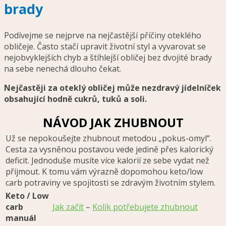
brady
Podívejme se nejprve na nejčastější příčiny oteklého
obličeje.
Často stačí upravit životní styl a vyvarovat se
nejobvyklejších chyb a štíhlejší obličej bez dvojité brady
na sebe nenechá dlouho čekat
.
Nejčastěji za oteklý obličej může nezdravý jídelníček
obsahující hodně cukrů, tuků a soli.
NÁVOD JAK ZHUBNOUT
Už se nepokoušejte zhubnout metodou „pokus-omyl“.
Cesta za vysněnou postavou vede jedině přes kalorický
deficit. Jednoduše musíte více kalorií ze sebe vydat než
přijmout. K tomu vám výrazně dopomohou keto/low
carb potraviny ve spojitosti se zdravým životním stylem.
Keto / Low
carb
Jak začít
–
Kolik potřebujete zhubnout
manuál