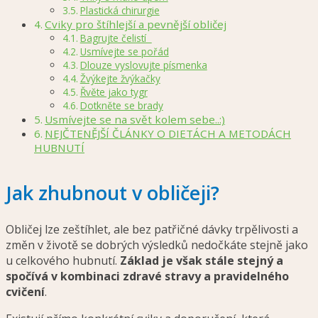
Plastická chirurgie
Cviky pro štíhlejší a pevnější obličej
Bagrujte čelistí
Usmívejte se pořád
Dlouze vyslovujte písmenka
Žvýkejte žvýkačky
Řvěte jako tygr
Dotkněte se brady
Usmívejte se na svět kolem sebe..:)
NEJČTENĚJŠÍ ČLÁNKY O DIETÁCH A METODÁCH
HUBNUTÍ
Jak zhubnout v obličeji?
Obličej lze zeštíhlet, ale bez patřičné dávky trpělivosti a
změn v životě se dobrých výsledků nedočkáte stejně jako
u celkového hubnutí.
Základ je však stále stejný a
spočívá v kombinaci zdravé stravy a pravidelného
cvičení
.