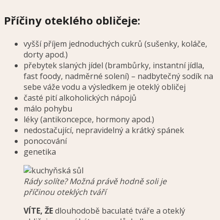
Příčiny oteklého obličeje:
vyšší příjem jednoduchých cukrů (sušenky, koláče,
dorty apod.)
přebytek slaných jídel (brambůrky, instantní jídla,
fast foody, nadměrné solení) – nadbytečný sodík na
sebe váže vodu a výsledkem je oteklý obličej
časté pití alkoholických nápojů
málo pohybu
léky (antikoncepce, hormony apod.)
nedostačující, nepravidelný a krátký spánek
ponocování
genetika
Rády solíte? Možná právě hodně soli je
příčinou oteklých tváří
VÍTE, ŽE
dlouhodobě baculaté tváře a oteklý