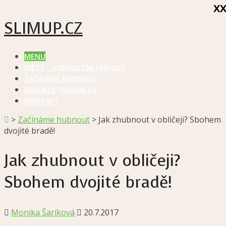
X
SLIMUP.CZ
MENU
DIETY – KOMPLETNÍ PŘEHLED
ZAČÍNÁME HUBNOUT
RECENZE PRODUKTŮ
KONTAKT
>
Začínáme hubnout
>
Jak zhubnout v obličeji? Sbohem
dvojité bradě!
Jak zhubnout v obličeji?
Sbohem dvojité bradě!
Monika Šaríková
20.7.2017