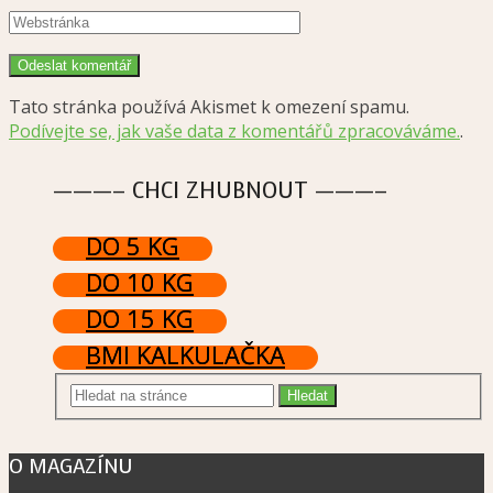
Tato stránka používá Akismet k omezení spamu.
Podívejte se, jak vaše data z komentářů zpracováváme.
.
———– CHCI ZHUBNOUT ———–
DO 5 KG
DO 10 KG
DO 15 KG
BMI KALKULAČKA
O MAGAZÍNU