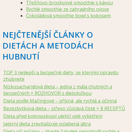
Třešňovo-broskvové smoothie s kávou
Rychlé smoothie ze zahradního ovoce
Čokoládová smoothie bowl s kokosem
NEJČTENĚJŠÍ ČLÁNKY O
DIETÁCH A METODÁCH
HUBNUTÍ
TOP 3 nejlepší a bezpečné diety, se kterými opravdu
zhubnete
Nízkosacharidová dieta – jedna z mála chutných a
bezpečných + ROZHOVOR s dietoložkou
Dieta podle Mačingové – přísná, ale rychlá a účinná
Bezezbytková dieta – střevo zůstává čisté + 8 RECEPTŮ
Dieta před kolonoskopií ulehčí celé vyšetření
Jaterní dieta zrevitalizuje oslabená játra
Dieta při průjmu – zbavte žaludek nepohodlí rychle +