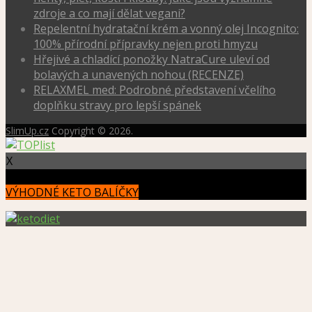
zdroje a co mají dělat vegani?
Repelentní hydratační krém a vonný olej Incognito:
100% přírodní přípravky nejen proti hmyzu
Hřejivé a chladící ponožky NatraCure uleví od
bolavých a unavených nohou (RECENZE)
RELAXMEL med: Podrobné představení včelího
doplňku stravy pro lepší spánek
SlimUp.cz
Copyright © 2026.
X
VÝHODNÉ KETO BALÍČKY