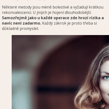
Některé metody jsou méně bolestivé a vyžadují krátkou
rekonvalescenci. U jiných je hojení dlouhodobější.
Samozřejmě jako u každé operace zde hrozí rizika a
navíc není zadarmo.
Každý zákrok je proto třeba si
důkladně promyslet.