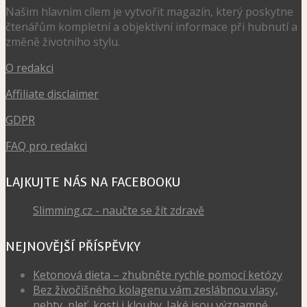
Našim hlavním cílem je vytvořit magazín, který poskytne
čtenářům kompletní a objektivní informace při hubnutí a
změně životního stylu.
O redakci
Affiliate disclaimer
GDPR
FAQ pro redakci
LAJKUJTE NÁS NA FACEBOOKU
Slimming.cz - naučte se žít zdravě
NEJNOVĚJŠÍ PŘÍSPĚVKY
Ketonová dieta – zhubněte rychle pomocí ketózy
Bez živočišného kolagenu vám zeslábnou vlasy,
nehty, pleť, kosti i klouby. Jaké jsou významné