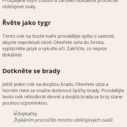
Prospějete svým zubům a zároveň důkladně procvičíte
obličejové svaly.
Řvěte jako tygr
Tento cvik na tlusté tváře provádějte spíše o samotě,
abyste nepolekali okolí. Otevřete ústa do široka,
vyplázněte jazyk a vykulte oči. Zakřičte, co nejvíce
dokážete.
Dotkněte se brady
Ještě jeden cvik na dvojitou bradu. Otevřete ústa a
horním rtem se snažte dotknout špičky brady. Provádějte
tento cvik několikrát denně a dvojitá brada se brzy stane
pouhou vzpomínkou.
Žvýkáním procvičíte mnoho obličejových svalů