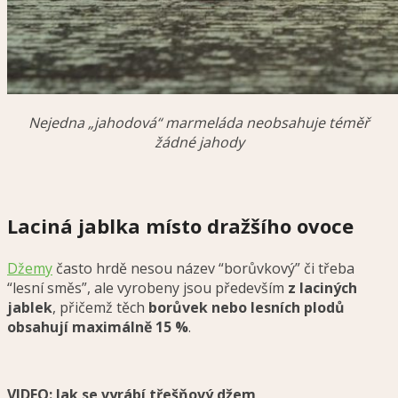
Nejedna „jahodová“ marmeláda neobsahuje téměř
žádné jahody
Laciná jablka místo dražšího ovoce
Džemy
často hrdě nesou název “borůvkový” či třeba
“lesní směs”, ale vyrobeny jsou především
z laciných
jablek
, přičemž těch
borůvek nebo lesních plodů
obsahují maximálně 15 %
.
VIDEO: Jak se vyrábí třešňový džem