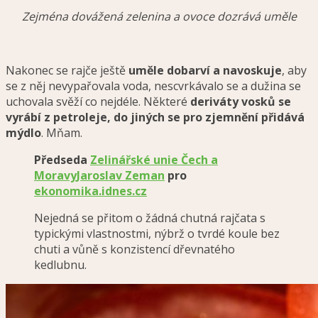
Zejména dovážená zelenina a ovoce dozrává uměle
Nakonec se rajče ještě
uměle dobarví a navoskuje
, aby
se z něj nevypařovala voda, nescvrkávalo se a dužina se
uchovala svěží co nejdéle. Některé
deriváty vosků se
vyrábí z petroleje, do jiných se pro zjemnění přidává
mýdlo
. Mňam.
Předseda
Zelinářské unie Čech a
Moravy
Jaroslav Zeman
pro
ekonomika.idnes.cz
Nejedná se přitom o žádná chutná rajčata s
typickými vlastnostmi, nýbrž o tvrdé koule bez
chuti a vůně s konzistencí dřevnatého
kedlubnu.