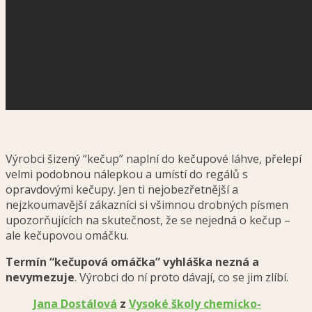
Výrobci šizený “kečup” naplní do kečupové láhve, přelepí
velmi podobnou nálepkou a umístí do regálů s
opravdovými kečupy. Jen ti nejobezřetnější a
nejzkoumavější zákazníci si všimnou drobných písmen
upozorňujících na skutečnost, že se nejedná o kečup –
ale kečupovou omáčku.
Termín “kečupová omáčka” vyhláška nezná a
nevymezuje
. Výrobci do ní proto dávají, co se jim zlíbí.
Jana Dostálová
z
Vysoké školy chemicko-