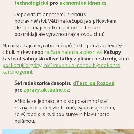
technologické
pro
ekonomika.idnes.cz
Odpovídá to obecnému trendu v
potravinářství. Většina kečupů je s přídavkem
škrobu, mají hladkou a dobrou texturu,
postrádají ale výraznou rajčatovou chuť.
Na místo rajčat výrobci kečupů často používají levnější
cibuli, mrkev nebo
rajčata nahnilá a plesnivá
.
Kečupy
často obsahují škodlivé látky z plísní i pesticidy
, které
poškozují orgány, ničí imunitu a mohou být dokonce
karcinogenní.
Šéfredaktorka časopisu
dTest
Ida Rozová
pro
zpravy.aktualne.cz
:
Ačkoliv se jednalo jen o stopová množství
různých druhů mykotoxinů, vypovídají o tom,
že výrobci si s kvalitou surovin hlavu často
nelámou.