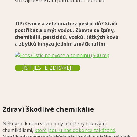
stříkají desetkrát i patnáct krát do roka.
TIP: Ovoce a zelenina bez pesticidů? Stačí
postříkat a umýt vodou. Zbavte se špíny,
chemikálií, pesticidů, vosků, těžkých kovů
a zbytků hmyzu jedním zmáčknutím.
JÍST JEŠTĚ ZDRAVĚJI
Zdraví škodlivé chemikálie
Někdy se k nám vozí plody ošetřeny takovými
chemikáliemi,
které jsou u nás dokonce zakázané
.