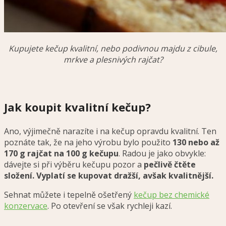
Kupujete kečup kvalitní, nebo podivnou majdu z cibule,
mrkve a plesnivých rajčat?
Jak koupit kvalitní kečup?
Ano, výjimečně narazíte i na kečup opravdu kvalitní. Ten
poznáte tak, že na jeho výrobu bylo použito
130 nebo až
170 g rajčat na 100 g kečupu
. Radou je jako obvykle:
dávejte si při výběru kečupu pozor a
pečlivě čtěte
složení. Vyplatí se kupovat dražší, avšak kvalitnější.
Sehnat můžete i tepelně ošetřený
kečup bez chemické
konzervace
. Po otevření se však rychleji kazí.