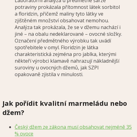
Laboratorní analýza u předmětné šarže
potraviny prokázala přítomnost látek sorbitol
a floridzin, přičemž maliny tyto látky ve
zjištěném množství obsahovat nemohou.
Analýza tak prokázala, že se v džemu nachází i
jiné – na obalu nedeklarované – ovocné složky.
Označení předmětného výrobku tak uvádí
spotřebitele v omyl. Floridzin je látka
charakteristická zejména pro jablka, kterými
někteří výrobci klamavě nahrazují nákladnější
suroviny u ovocných džemů, jak SZPI
opakovaně zjistila v minulosti.
Jak pořídit kvalitní marmeládu nebo
džem?
Český džem ze zákona musí obsahovat nejméně 35
% ovoce