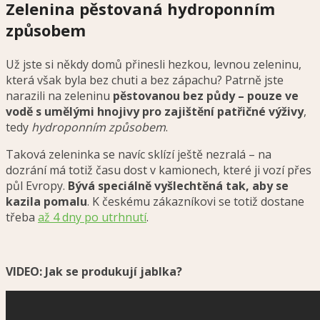
Zelenina pěstovaná hydroponním
způsobem
Už jste si někdy domů přinesli hezkou, levnou zeleninu,
která však byla bez chuti a bez zápachu? Patrně jste
narazili na zeleninu
pěstovanou bez půdy – pouze ve
vodě s umělými hnojivy pro zajištění patřičné výživy
,
tedy
hydroponním způsobem
.
Taková zeleninka se navíc sklízí ještě nezralá – na
dozrání má totiž času dost v kamionech, které ji vozí přes
půl Evropy.
Bývá speciálně vyšlechtěná tak, aby se
kazila pomalu
. K českému zákazníkovi se totiž dostane
třeba
až 4 dny po utrhnutí
.
VIDEO: Jak se produkují jablka?