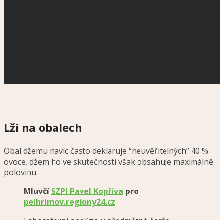
Lži na obalech
Obal džemu navíc často deklaruje “neuvěřitelných” 40 %
ovoce, džem ho ve skutečnosti však obsahuje maximálně
polovinu.
Mluvčí
SZPI
Pavel Kopřiva
pro
pelhrimov.regiony24.cz