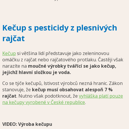
Kečup s pesticidy z plesnivých
rajčat
Kečup
si většina lidí představuje jako zeleninovou
omáčku z rajčat nebo rajčatového protlaku. Častěji však
narazíte na
moučné výrobky tvářící se jako kečup,
jejichž hlavní složkou je voda.
Co se týče kečupů, lstivost výrobců nezná hranic. Zákon
stanovuje, že
kečup musí obsahovat alespoň 7 %
rajčat
. Nutno však podotknout, že
vyhláška platí pouze
na kečupy vyrobené v České republice
.
VIDEO: Výroba kečupu