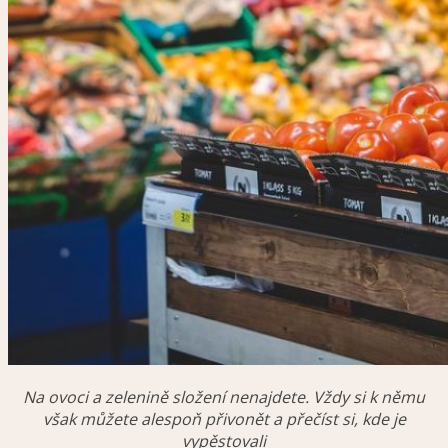
Na ovoci a zelenině složení nenajdete. Vždy si k němu
však můžete alespoň přivonět a přečíst si, kde je
vypěstovali