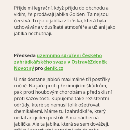
Přijde mi legrační, když přijdu do obchodu a
vidím, že prodávají jablka Golden. Ta nejsou
čerstvá. To jsou jablka z loňska, která byla
uchovávána v dusíkaté atmosféře a už ani jako
jablka nechutnají.
Předseda
územního sdružení Českého
zahrádkářského svazu v Ostravě
Zdeněk
Novotný
pro
denik.cz
U nás dostane jabloň maximálně tři postřiky
ročně. Na jaře proti přezimujícím škůdcům,
pak proti houbovým chorobám a před sklizní
proti sazovitosti. Kupujeme také rezistentní
odrůdy, které se nemusí tolik ošetřovat
chemikáliemi. Máme tu i zahrádkáře, který
nedal ani jeden postřik. A má nádherná
jablíčka. Ale ta jablka, která se sem dovážejí,