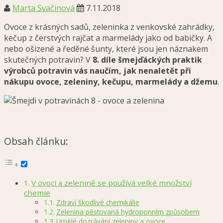
Marta Svačinová
7.11.2018
Ovoce z krásných sadů, zeleninka z venkovské zahrádky,
kečup z čerstvých rajčat a marmelády jako od babičky. A
nebo ošizené a ředěné šunty, které jsou jen náznakem
skutečných potravin? V
8. díle šmejďáckých praktik
výrobců potravin vás naučím, jak nenaletět při
nákupu ovoce, zeleniny, kečupu, marmelády a džemu
.
Obsah článku:
V ovoci a zelenině se používá velké množství
chemie
Zdraví škodlivé chemikálie
Zelenina pěstovaná hydroponním způsobem
Umělé dozrávání zeleniny a ovoce