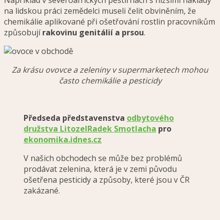
Například v severoafrických pěstírnách s nižšími náklady
na lidskou práci zemědelci museli čelit obviněním, že
chemikálie aplikované při ošetřování rostlin pracovníkům
způsobují
rakovinu genitálií a prsou
.
Za krásu ovovce a zeleniny v supermarketech mohou
často chemikálie a pesticidy
Předseda představenstva
odbytového
družstva Litozel
Radek Smotlacha
pro
ekonomika.idnes.cz
V našich obchodech se může bez problémů
prodávat zelenina, která je v zemi původu
ošetřena pesticidy a způsoby, které jsou v ČR
zakázané.