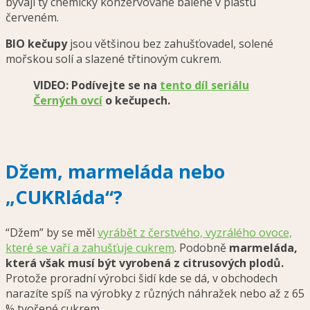
bývají ty chemicky konzervované balené v plastu
červeném.
BIO kečupy
jsou většinou bez zahušťovadel, solené
mořskou solí a slazené třtinovým cukrem.
VIDEO: Podívejte se na
tento díl seriálu
Černých ovcí
o kečupech.
Džem, marmeláda nebo
„CUKRláda“?
“Džem” by se měl
vyrábět z čerstvého, vyzrálého ovoce,
které se vaří a zahušťuje cukrem
. Podobně
marmeláda,
která však musí být vyrobená z citrusových plodů.
Protože proradní výrobci šidí kde se dá, v obchodech
narazíte spíš na výrobky z různých náhražek nebo až z 65
% tvořené cukrem.