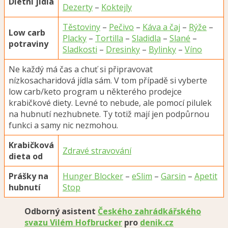
Dietní jídla
Dezerty
–
Koktejly
Těstoviny
–
Pečivo
–
Káva a čaj
–
Rýže
–
Low carb
Placky
–
Tortilla
–
Sladidla
–
Slané
–
potraviny
Sladkosti
–
Dresinky
–
Bylinky
–
Víno
Ne každý má čas a chuť si připravovat
nízkosacharidová jídla sám. V tom případě si vyberte
low carb/keto program u některého prodejce
krabičkové diety. Levné to nebude, ale pomocí pilulek
na hubnutí nezhubnete. Ty totiž mají jen podpůrnou
funkci a samy nic nezmohou.
Krabičková
Zdravé stravování
dieta od
Prášky na
Hunger Blocker
–
eSlim
–
Garsin
–
Apetit
hubnutí
Stop
O
dborný asistent
Českého zahrádkářského
svazu
Vilém Hofbrucker
pro
denik.cz