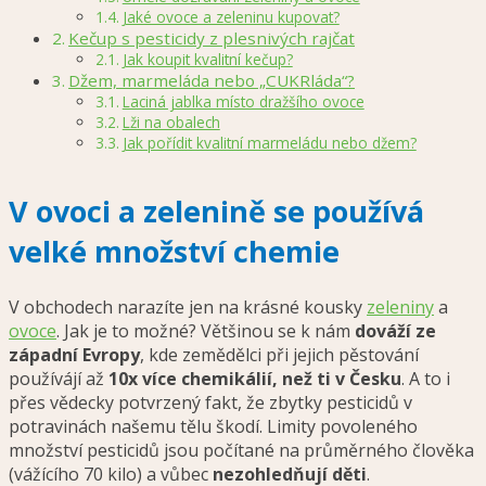
Jaké ovoce a zeleninu kupovat?
Kečup s pesticidy z plesnivých rajčat
Jak koupit kvalitní kečup?
Džem, marmeláda nebo „CUKRláda“?
Laciná jablka místo dražšího ovoce
Lži na obalech
Jak pořídit kvalitní marmeládu nebo džem?
V ovoci a zelenině se používá
velké množství chemie
V obchodech narazíte jen na krásné kousky
zeleniny
a
ovoce
. Jak je to možné? Většinou se k nám
dováží ze
západní Evropy
, kde zemědělci při jejich pěstování
používájí až
10x více chemikálií, než ti v Česku
. A to i
přes vědecky potvrzený fakt, že zbytky pesticidů v
potravinách našemu tělu škodí. Limity povoleného
množství pesticidů jsou počítané na průměrného člověka
(vážícího 70 kilo) a vůbec
nezohledňují děti
.