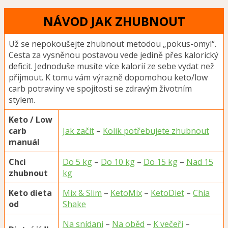
NÁVOD JAK ZHUBNOUT
Už se nepokoušejte zhubnout metodou „pokus-omyl“.
Cesta za vysněnou postavou vede jedině přes kalorický
deficit. Jednoduše musíte více kalorií ze sebe vydat než
přijmout. K tomu vám výrazně dopomohou keto/low
carb potraviny ve spojitosti se zdravým životním
stylem.
Keto / Low
carb
Jak začít
–
Kolik potřebujete zhubnout
manuál
Chci
Do 5 kg
–
Do 10 kg
–
Do 15 kg
–
Nad 15
zhubnout
kg
Keto dieta
Mix & Slim
–
KetoMix
–
KetoDiet
–
Chia
od
Shake
Na snídani
–
Na oběd
–
K večeři
–