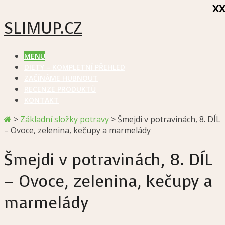
X
SLIMUP.CZ
MENU
DIETY – KOMPLETNÍ PŘEHLED
ZAČÍNÁME HUBNOUT
RECENZE PRODUKTŮ
KONTAKT
>
Základní složky potravy
>
Šmejdi v potravinách, 8. DÍL
– Ovoce, zelenina, kečupy a marmelády
Šmejdi v potravinách, 8. DÍL
– Ovoce, zelenina, kečupy a
marmelády