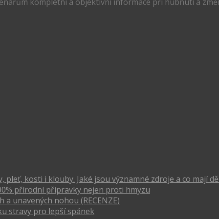
tenářům kompletní a objektivní informace při hubnutí a změn
pleť, kosti i klouby. Jaké jsou významné zdroje a co mají dě
00% přírodní přípravky nejen proti hmyzu
vých a unavených nohou (RECENZE)
u stravy pro lepší spánek