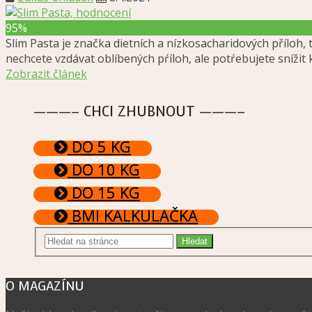
95%
Slim Pasta je značka dietních a nízkosacharidových příloh,
nechcete vzdávat oblíbených pŕíloh, ale potŕebujete snížit 
Zobrazit článek
———– CHCI ZHUBNOUT ———–
DO 5 KG
DO 10 KG
DO 15 KG
BMI KALKULAČKA
O MAGAZÍNU