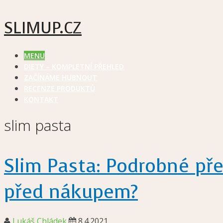
SLIMUP.CZ
MENU
DIETY – KOMPLETNÍ PŘEHLED
ZAČÍNÁME HUBNOUT
RECENZE PRODUKTŮ
KONTAKT
slim pasta
Slim Pasta: Podrobné pře
před nákupem?
Lukáš Chládek
8.4.2021