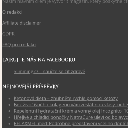
Našim hlavním cílem je vytvořit magazín, který poskytne č
O redakci
Affiliate disclaimer
GDPR
FAQ pro redakci
LAJKUJTE NÁS NA FACEBOOKU
Slimming.cz - naučte se žít zdravě
NEJNOVĚJŠÍ PŘÍSPĚVKY
Ketonová dieta – zhubněte rychle pomocí ketózy
Bez živočišného kolagenu vám zeslábnou vlasy, nehty, 
Repelentní hydratační krém a vonný olej Incognito: 1
Hřejivé a chladící ponožky NatraCure uleví od bola
RELAXMEL med: Podrobné představení včelího doplňk