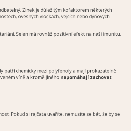
nedbatelný. Zinek je důležitým kofaktorem některých
ostech, ovesných vločkách, vejcích nebo dýňových
riáni. Selen má rovněž pozitivní efekt na naši imunitu,
oidy patří chemicky mezi polyfenoly a mají prokazatelně
červeném víně a kromě jiného
napomáhají zachovat
ost. Pokud si rajčata uvaříte, nemusíte se bát, že by se