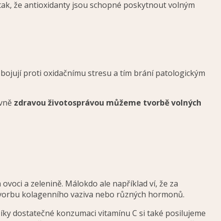
 tak, že antioxidanty jsou schopné poskytnout volným
o, bojují proti oxidačnímu stresu a tím brání patologickým
avně
zdravou životosprávou můžeme tvorbě volných
voci a zelenině. Málokdo ale například ví, že za
 tvorbu kolagenního vaziva nebo různých hormonů.
íky dostatečné konzumaci vitamínu C si také posilujeme