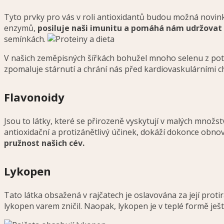
Tyto prvky pro vás v roli antioxidantů budou možná novink
enzymů,
posiluje naši imunitu a pomáhá nám udržovat z
semínkách.
V našich zeměpisných šířkách bohužel mnoho selenu z potra
zpomaluje stárnutí a chrání nás před kardiovaskulárními 
Flavonoidy
Jsou to látky, které se přirozeně vyskytují v malých množstv
antioxidační a protizánětlivý účinek, dokáží dokonce obno
pružnost našich cév.
Lykopen
Tato látka obsažená v rajčatech je oslavována za její protir
lykopen varem zničil. Naopak, lykopen je v teplé formě je