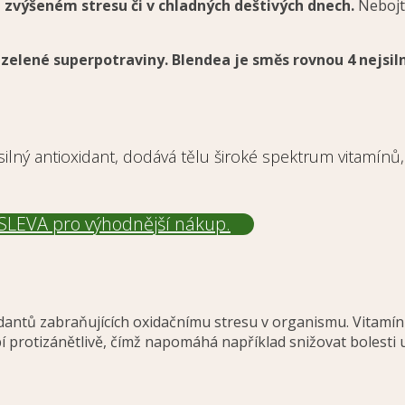
i zvýšeném stresu či v chladných deštivých dnech.
Nebojte
elené superpotraviny. Blendea je směs rovnou 4 nejsilně
ný antioxidant, dodává tělu široké spektrum vitamínů, 
SLEVA pro výhodnější nákup.
idantů zabraňujících oxidačnímu stresu v organismu. Vitamín
bí protizánětlivě, čímž napomáhá například snižovat bolesti