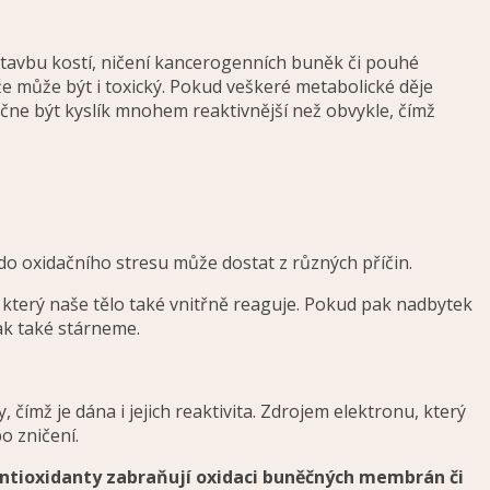
stavbu kostí, ničení kancerogenních buněk či pouhé
 že může být i toxický. Pokud veškeré metabolické děje
čne být kyslík mnohem reaktivnější než obvykle, čímž
do oxidačního stresu může dostat z různých příčin.
který naše tělo také vnitřně reaguje. Pokud pak nadbytek
ak také stárneme.
 čímž je dána i jejich reaktivita. Zdrojem elektronu, který
o zničení.
ntioxidanty zabraňují oxidaci buněčných membrán či