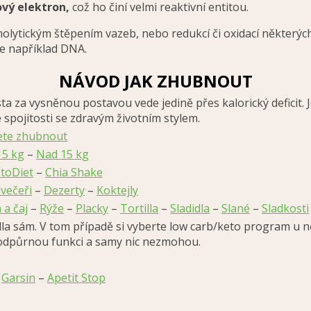
vý elektron,
což ho činí velmi reaktivní entitou.
lytickým štěpením vazeb, nebo redukcí či oxidací některých
me například DNA.
NÁVOD JAK ZHUBNOUT
a vysněnou postavou vede jedině přes kalorický deficit. Je
pojitosti se zdravým životním stylem.
jete zhubnout
15 kg
–
Nad 15 kg
toDiet
–
Chia Shake
 večeři
–
Dezerty
–
Koktejly
 a čaj
–
Rýže
–
Placky
–
Tortilla
–
Sladidla
–
Slané
–
Sladkosti
dla sám. V tom případě si vyberte low carb/keto program u n
 podpůrnou funkci a samy nic nezmohou.
–
Garsin
–
Apetit Stop