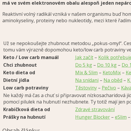
má ve svém elektronovém obalu alespoň jeden nepáro
Reaktivní volný radikál vzniká v našem organismu buď homo
aminokyseliny, proteiny nebo nukleotidy, mezi které řadí
Už se nepokoušejte zhubnout metodou „pokus-omyl“. Cesta z
tomu vám výrazně dopomohou keto/low carb potraviny ve s
Keto / Low carb manuál
Jak začít
–
Kolik potřebu
Chci zhubnout
Do 5 kg
–
Do 10 kg
–
Do 
Keto dieta od
Mix & Slim
–
KetoMix
–
Ke
Dietní jídla
Na snídani
–
Na oběd
–
K
Low carb potraviny
Těstoviny
–
Pečivo
–
Káva
Ne každý má čas a chuť si připravovat nízkosacharidová jí
pomocí pilulek na hubnutí nezhubnete. Ty totiž mají jen
Krabičková dieta od
Zdravé stravování
Prášky na hubnutí
Hunger Blocker
–
eSlim
Obsah článku: