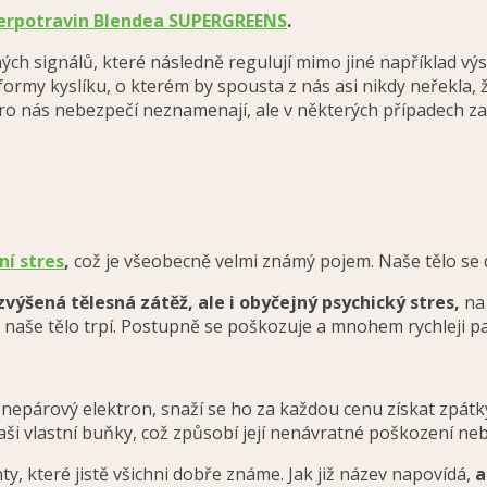
erpotravin Blendea SUPERGREENS
.
ch signálů, které následně regulují mimo jiné například vý
 formy kyslíku, o kterém by spousta z nás asi nikdy neřekla,
ro nás nebezpečí neznamenají, ale v některých případech za
ní stres
,
což je všeobecně velmi známý pojem. Naše tělo se 
zvýšená tělesná zátěž, ale i obyčejný psychický stres,
na 
naše tělo trpí. Postupně se poškozuje a mnohem rychleji p
 nepárový elektron, snaží se ho za každou cenu získat zpátky,
aši vlastní buňky, což způsobí její nenávratné poškození neb
, které jistě všichni dobře známe. Jak již název napovídá,
a