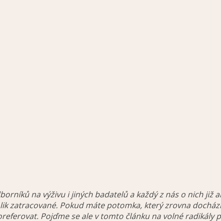
níků na výživu i jiných badatelů a každý z nás o nich již al
tolik zatracované. Pokud máte potomka, který zrovna dochází
eferovat. Pojďme se ale v tomto článku na volné radikály pod