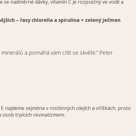
 se nadměrné dávky, vitamín C je rozpustný ve vodě a
jších – řasy chlorella a spirulina + zelený ječmen
minerálů a pomáhá vám cítit se skvěle.“ Peter
 E najdeme zejména v rostlinných olejích a oříškách, proto
 u osob trpících revmatizmem.