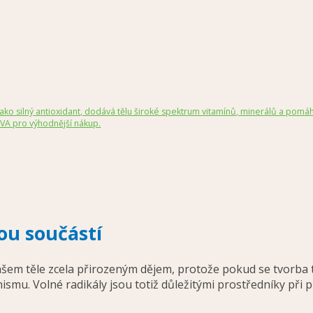
o silný antioxidant, dodává tělu široké spektrum vitamínů, minerálů a pomáhá
VA pro výhodnější nákup.
ou součástí
našem těle zcela přirozeným dějem, protože pokud se tvorba 
mu. Volné radikály jsou totiž důležitými prostředníky při 