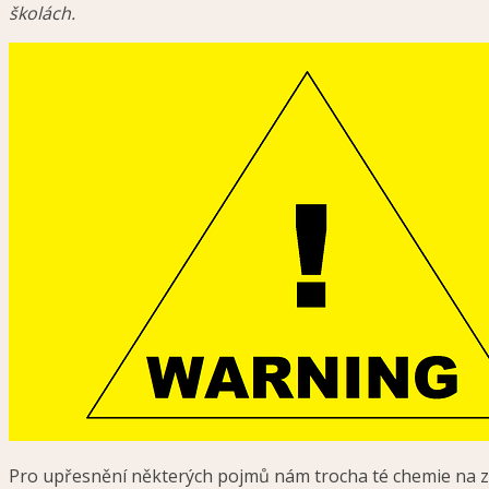
školách.
Pro upřesnění některých pojmů nám trocha té chemie na 