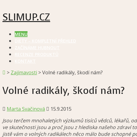
SLIMUP.CZ
MENU
DIETY – KOMPLETNÍ PŘEHLED
ZAČÍNÁME HUBNOUT
RECENZE PRODUKTŮ
KONTAKT
>
Zajímavosti
>
Volné radikály, škodí nám?
Volné radikály, škodí nám?
Marta Svačinová
15.9.2015
Jsou terčem mnohaletých výzkumů tisíců vědců, lékařů, odbor
ve skutečnosti jsou a proč jsou z hlediska našeho zdraví 
jistě vám o volných radikálech něco málo bude schopné por