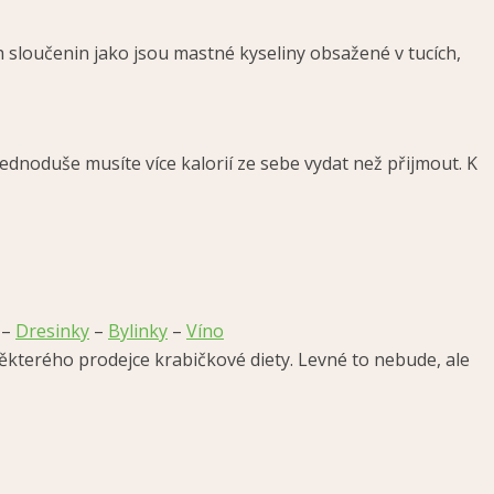
 sloučenin jako jsou mastné kyseliny obsažené v tucích,
dnoduše musíte více kalorií ze sebe vydat než přijmout. K
–
Dresinky
–
Bylinky
–
Víno
ěkterého prodejce krabičkové diety. Levné to nebude, ale