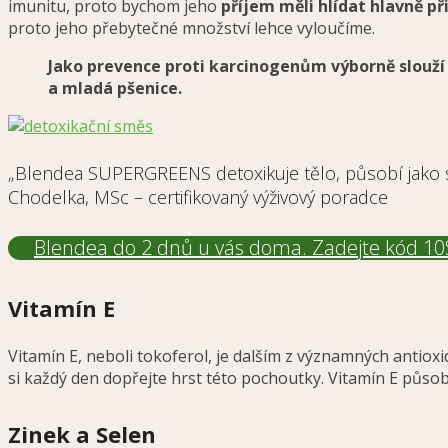
imunitu, proto bychom jeho
příjem měli hlídat hlavně př
proto jeho přebytečné množství lehce vyloučíme.
Jako prevence proti karcinogenům výborně slouží z
a mladá pšenice.
„Blendea SUPERGREENS detoxikuje tělo, působí jako sil
Chodelka, MSc – certifikovaný výživový poradce
Blendea do 2 dnů u vás doma. Zadejte kód 10
Vitamín E
Vitamín E, neboli tokoferol, je dalším z významných antiox
si každý den dopřejte hrst této pochoutky. Vitamín E půso
Zinek a Selen