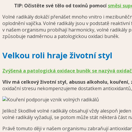
TIP: Očistěte své tělo od toxínů pomocí
směsi sup
Volné radikály dokáží přenášet mnoho vnitro i mezibuněčný
oplodnění vajíčka. Volné radikály jsou v podstatě reaktivní
v našem organismu probíhají harmonicky, volné radikály p
způsobuje nadměrnou a patologickou oxidaci buněk.
Velkou roli hraje životní styl
Zvýšená a patologická oxidace buněk se nazývá oxidač
Vliv má celkový životní styl, abusus alkoholu, kouření, 
oxidační stresu nekompenzujeme dostatkem antioxidantů, 
Jelikož škodlivé volné radikály obsahují vždy alespoň jeden
volné radikály vyžadují, se potom může stát některá část n
Právě tomuto ději v našem organismu zabraňují antioxidanty