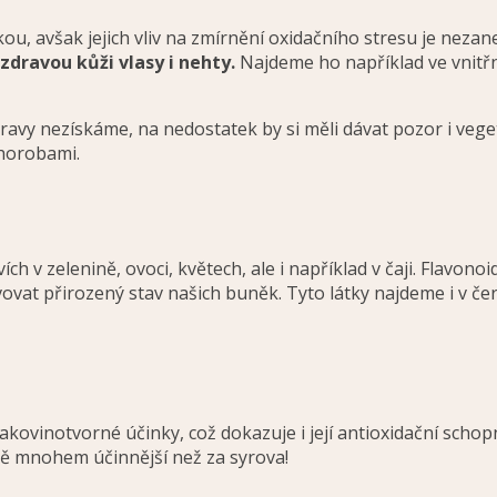
ou, avšak jejich vliv na zmírnění oxidačního stresu je neza
dravou kůži vlasy i nehty.
Najdeme ho například ve vnitřn
vy nezískáme, na nedostatek by si měli dávat pozor i vegeta
chorobami.
ích v zelenině, ovoci, květech, ale i například v čaji. Flavon
vovat přirozený stav našich buněk. Tyto látky najdeme i v 
akovinotvorné účinky, což dokazuje i její antioxidační schopn
ště mnohem účinnější než za syrova!