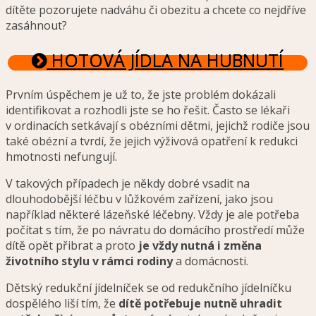
dítěte pozorujete nadváhu či obezitu a chcete co nejdříve
zasáhnout?
HOTOVÁ JÍDLA NA HUBNUTÍ
Prvním úspěchem je už to, že jste problém dokázali
identifikovat a rozhodli jste se ho řešit. Často se lékaři
v ordinacích setkávají s obézními dětmi, jejichž rodiče jsou
také obézní a tvrdí, že jejich výživová opatření k redukci
hmotnosti nefungují.
V takových případech je někdy dobré vsadit na
dlouhodobější léčbu v lůžkovém zařízení, jako jsou
například některé lázeňské léčebny. Vždy je ale potřeba
počítat s tím, že po návratu do domácího prostředí může
dítě opět přibrat a proto
je vždy nutná i změna
životního stylu v rámci rodiny
a domácnosti.
Dětský redukční jídelníček se od redukčního jídelníčku
dospělého liší tím, že
dítě potřebuje nutně uhradit