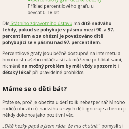
Příklad percentilového grafu u
děvčat 0-18 let
Dle
Státního zdravotního ústavu
má
dítě nadváhu
tehdy, pokud se pohybuje v pásmu mezi 90. a 97.
percentilem a za obézní je považováno dítě
pohybující se v pásmu nad 97. percentilem
.
Percentilové grafy jsou běžně dostupné na internetu a
hmotnost našeho miláčka si tak můžeme pohlídat sami,
nicméně
na možný problém by měl vždy upozornit i
dětský lékař
při pravidelné prohlídce.
Máme se o děti bát?
Ptáte se, proč je obezita u dětí tolik nebezpečná? Mnoho
rodičů obezitu či nadváhu u svých dětí ignoruje a berou ji
někdy dokonce jako pozitivní věc.
„
Dítě hezky papá a jsem ráda, že mu chutná
,“ pomyslí si