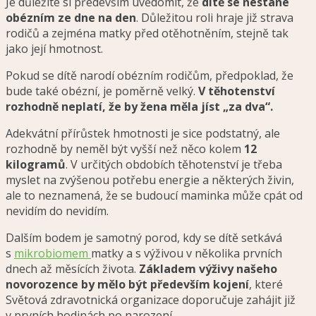
Je důležité si především uvědomit, že
dítě se nestane
obézním ze dne na den
. Důležitou roli hraje již strava
rodičů a zejména matky před otěhotněním, stejně tak
jako její hmotnost.
Pokud se dítě narodí obézním rodičům, předpoklad, že
bude také obézní, je poměrně velký.
V těhotenství
rozhodně neplatí, že by žena měla jíst „za dva“.
Adekvátní přírůstek hmotnosti je sice podstatný, ale
rozhodně by neměl být vyšší než něco kolem
12
kilogramů
. V určitých obdobích těhotenství je třeba
myslet na zvýšenou potřebu energie a některých živin,
ale to neznamená, že se budoucí maminka může cpát od
nevidím do nevidím.
Dalším bodem je samotný porod, kdy se dítě setkává
s
mikrobiomem
matky a s výživou v několika prvních
dnech až měsících života.
Základem výživy našeho
novorozence by mělo být především kojení
, které
Světová zdravotnická organizace doporučuje zahájit již
v prvních hodinách po narození.