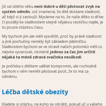
Již od útlého věku
není dobré u dětí pěstovat zvyk na
systém odměn
, což znamená, že dítě dostane sladkost,
až když si ji zaslouží. Mysleme na to, že naše dítko si dříve
či později ke sladkostem stejně nějakou cestičku najde, je
to pouze otázkou času.
My bychom jim ale měli vysvětlit, proč by právě sladkosti
a jiné pochutiny neměly být základem jídelníčku.
Sladkostem bychom se ve stravě našich potomků měli co
nejvíce vyvarovat, nicméně
jednou za čas jim určitě
nějaká ta méně zdravá svačinka neuškodí
.
Je potřeba s dítětem udělat kompromis, ale rozhodně
bychom v něm neměli pěstovat pocit, že to má za
odměnu.
Léčba dětské obezity
Kladete si otázku, na koho se obrátit, pokud už u vašeho