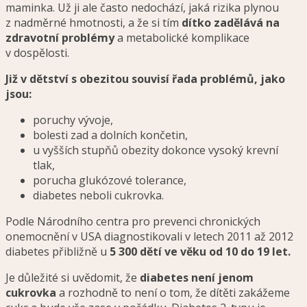
maminka. Už ji ale často nedochází, jaká rizika plynou
z nadměrné hmotnosti, a že si tím
dítko zadělává na
zdravotní problémy
a metabolické komplikace
v dospělosti.
Již v dětství s obezitou souvisí řada problémů, jako
jsou:
poruchy vývoje,
bolesti zad a dolních končetin,
u vyšších stupňů obezity dokonce vysoký krevní
tlak,
porucha glukózové tolerance,
diabetes neboli cukrovka.
Podle Národního centra pro prevenci chronických
onemocnění v USA diagnostikovali v letech 2011 až 2012
diabetes přibližně u
5 300 dětí ve věku od 10 do 19 let.
Je důležité si uvědomit, že
diabetes není jenom
cukrovka
a rozhodně to není o tom, že dítěti zakážeme