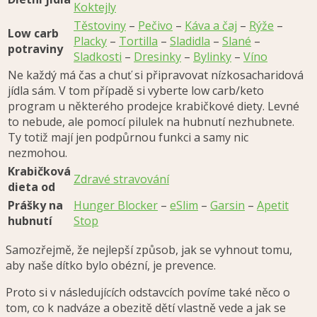
Koktejly
Těstoviny
–
Pečivo
–
Káva a čaj
–
Rýže
–
Low carb
Placky
–
Tortilla
–
Sladidla
–
Slané
–
potraviny
Sladkosti
–
Dresinky
–
Bylinky
–
Víno
Ne každý má čas a chuť si připravovat nízkosacharidová
jídla sám. V tom případě si vyberte low carb/keto
program u některého prodejce krabičkové diety. Levné
to nebude, ale pomocí pilulek na hubnutí nezhubnete.
Ty totiž mají jen podpůrnou funkci a samy nic
nezmohou.
Krabičková
Zdravé stravování
dieta od
Prášky na
Hunger Blocker
–
eSlim
–
Garsin
–
Apetit
hubnutí
Stop
Samozřejmě, že nejlepší způsob, jak se vyhnout tomu,
aby naše dítko bylo obézní, je prevence.
Proto si v následujících odstavcích povíme také něco o
tom, co k nadváze a obezitě dětí vlastně vede a jak se