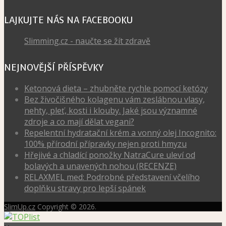
LAJKUJTE NÁS NA FACEBOOKU
Slimming.cz - naučte se žít zdravě
NEJNOVĚJŠÍ PŘÍSPĚVKY
Ketonová dieta – zhubněte rychle pomocí ketózy
Bez živočišného kolagenu vám zeslábnou vlasy,
nehty, pleť, kosti i klouby. Jaké jsou významné
zdroje a co mají dělat vegani?
Repelentní hydratační krém a vonný olej Incognito:
100% přírodní přípravky nejen proti hmyzu
Hřejivé a chladící ponožky NatraCure uleví od
bolavých a unavených nohou (RECENZE)
RELAXMEL med: Podrobné představení včelího
doplňku stravy pro lepší spánek
SlimUp.cz
Copyright © 2026.