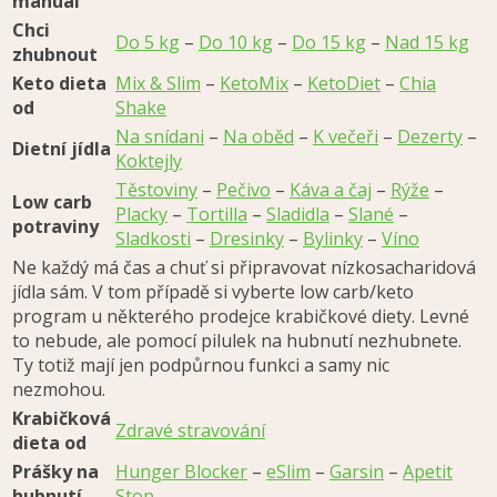
manuál
Chci
Do 5 kg
–
Do 10 kg
–
Do 15 kg
–
Nad 15 kg
zhubnout
Keto dieta
Mix & Slim
–
KetoMix
–
KetoDiet
–
Chia
od
Shake
Na snídani
–
Na oběd
–
K večeři
–
Dezerty
–
Dietní jídla
Koktejly
Těstoviny
–
Pečivo
–
Káva a čaj
–
Rýže
–
Low carb
Placky
–
Tortilla
–
Sladidla
–
Slané
–
potraviny
Sladkosti
–
Dresinky
–
Bylinky
–
Víno
Ne každý má čas a chuť si připravovat nízkosacharidová
jídla sám. V tom případě si vyberte low carb/keto
program u některého prodejce krabičkové diety. Levné
to nebude, ale pomocí pilulek na hubnutí nezhubnete.
Ty totiž mají jen podpůrnou funkci a samy nic
nezmohou.
Krabičková
Zdravé stravování
dieta od
Prášky na
Hunger Blocker
–
eSlim
–
Garsin
–
Apetit
hubnutí
Stop