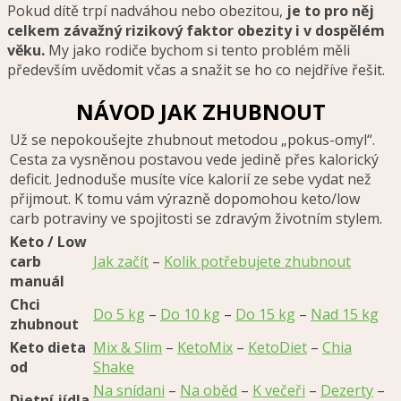
Pokud dítě trpí nadváhou nebo obezitou,
je to pro něj
celkem závažný rizikový faktor obezity i v dospělém
věku.
My jako rodiče bychom si tento problém měli
především uvědomit včas a snažit se ho co nejdříve řešit.
NÁVOD JAK ZHUBNOUT
Už se nepokoušejte zhubnout metodou „pokus-omyl“.
Cesta za vysněnou postavou vede jedině přes kalorický
deficit. Jednoduše musíte více kalorií ze sebe vydat než
přijmout. K tomu vám výrazně dopomohou keto/low
carb potraviny ve spojitosti se zdravým životním stylem.
Keto / Low
carb
Jak začít
–
Kolik potřebujete zhubnout
manuál
Chci
Do 5 kg
–
Do 10 kg
–
Do 15 kg
–
Nad 15 kg
zhubnout
Keto dieta
Mix & Slim
–
KetoMix
–
KetoDiet
–
Chia
od
Shake
Na snídani
–
Na oběd
–
K večeři
–
Dezerty
–
Dietní jídla