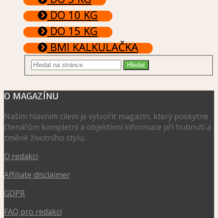
DO 10 KG
DO 15 KG
BMI KALKULAČKA
O MAGAZÍNU
Našim hlavním cílem je vytvořit magazín, který poskytne
čtenářům kompletní a objektivní informace při hubnutí a
změně životního stylu.
O redakci
Affiliate disclaimer
GDPR
FAQ pro redakci