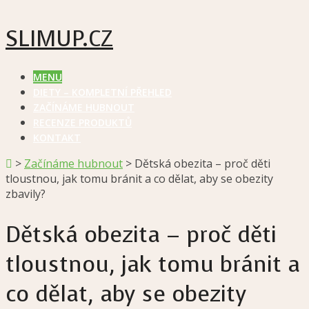
SLIMUP.CZ
MENU
DIETY – KOMPLETNÍ PŘEHLED
ZAČÍNÁME HUBNOUT
RECENZE PRODUKTŮ
KONTAKT
>
Začínáme hubnout
>
Dětská obezita – proč děti
tloustnou, jak tomu bránit a co dělat, aby se obezity
zbavily?
Dětská obezita – proč děti
tloustnou, jak tomu bránit a
co dělat, aby se obezity