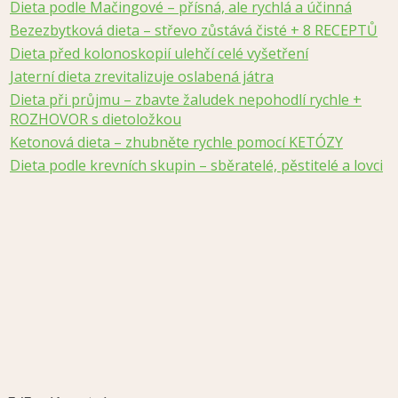
Dieta podle Mačingové – přísná, ale rychlá a účinná
Bezezbytková dieta – střevo zůstává čisté + 8 RECEPTŮ
Dieta před kolonoskopií ulehčí celé vyšetření
Jaterní dieta zrevitalizuje oslabená játra
Dieta při průjmu – zbavte žaludek nepohodlí rychle +
ROZHOVOR s dietoložkou
Ketonová dieta – zhubněte rychle pomocí KETÓZY
Dieta podle krevních skupin – sběratelé, pěstitelé a lovci