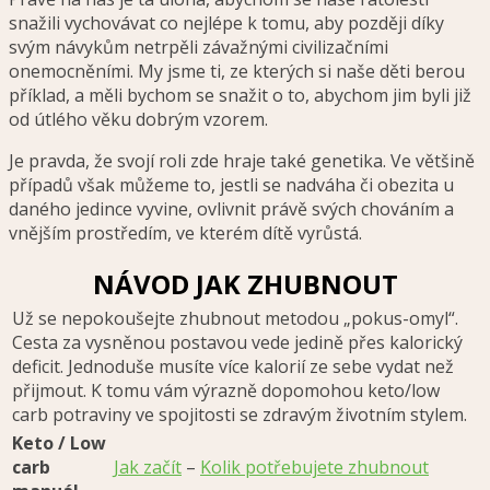
snažili vychovávat co nejlépe k tomu, aby později díky
svým návykům netrpěli závažnými civilizačními
onemocněními. My jsme ti, ze kterých si naše děti berou
příklad, a měli bychom se snažit o to, abychom jim byli již
od útlého věku dobrým vzorem.
Je pravda, že svojí roli zde hraje také genetika. Ve většině
případů však můžeme to, jestli se nadváha či obezita u
daného jedince vyvine, ovlivnit právě svých chováním a
vnějším prostředím, ve kterém dítě vyrůstá.
NÁVOD JAK ZHUBNOUT
Už se nepokoušejte zhubnout metodou „pokus-omyl“.
Cesta za vysněnou postavou vede jedině přes kalorický
deficit. Jednoduše musíte více kalorií ze sebe vydat než
přijmout. K tomu vám výrazně dopomohou keto/low
carb potraviny ve spojitosti se zdravým životním stylem.
Keto / Low
carb
Jak začít
–
Kolik potřebujete zhubnout