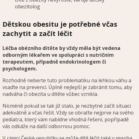
obezitolog
Dětskou obesitu je potřebné včas
zachytit a začít léčit
Léčba obézního dítěte by vždy měla být vedena
odborným lékařem ve spolupráci s nutričním
terapeutem, případně endokrinologem či
psychologem.
Rozhodně neberte tuto problematiku na lehkou váhu a
vsaďte na prevenci. Úplně nejlepší je zabránit tomu, aby
nadváha či obezita u dítěte vůbec vznikla.
Nicméně pokud se tak již stalo, je nezbytné začít situaci
adekvátně a včas řešit. Vždy se obraťte nejprve na svého
pediatra, který vám nabídne vhodná řešení, popřípadě
vás odkáže na další odbornou pomoc.
V rámci České republiky se může dítě léčit také v mnoha