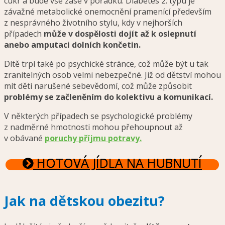
cukr a bude vše zase v pořádku. Diabetes 2. typu je
závažné metabolické onemocnění pramenící především
z nesprávného životního stylu, kdy v nejhorších
případech
může v dospělosti dojít až k oslepnutí
anebo amputaci dolních končetin.
Dítě trpí také po psychické stránce, což může být u tak
zranitelných osob velmi nebezpečné. Již od dětství mohou
mít děti narušené sebevědomí, což může způsobit
problémy se začleněním do kolektivu a komunikací.
V některých případech se psychologické problémy
z nadměrné hmotnosti mohou přehoupnout až
v obávané
poruchy příjmu potravy.
HOTOVÁ JÍDLA NA HUBNUTÍ
Jak na dětskou obezitu?