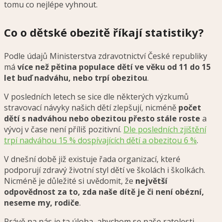
tomu co nejlépe vyhnout.
Co o dětské obezitě říkají statistiky?
Podle údajů Ministerstva zdravotnictví České republiky
má
více než pětina populace dětí ve věku od 11 do 15
let buď nadváhu, nebo trpí obezitou
.
V posledních letech se sice dle některých výzkumů
stravovací návyky našich dětí zlepšují, nicméně
počet
dětí s nadváhou nebo obezitou přesto stále roste
a
vývoj v čase není příliš pozitivní.
Dle posledních zjištění
trpí nadváhou 15 % dospívajících dětí a obezitou 6 %
.
V dnešní době již existuje řada organizací, které
podporují zdravý životní styl dětí ve školách i školkách.
Nicméně je důležité si uvědomit, že
největší
odpovědnost za to, zda naše dítě je či není obézní,
neseme my, rodiče
.
Právě na nás je ta úloha, abychom se naše ratolesti