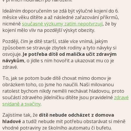
Ideálním doporučením se zdá být výlučné kojení do 6.
měsíce věku dítěte a až následné zařazování příkrmů,
nicméně
současné výzkumy zatím nepotvrzují
, že by
kojení mělo vliv na pozdější výskyt obezity.
Později, čím je dítě starší, stále více vnímá, jakým
způsobem se stravuje zbytek rodiny a tyto návyky si
osvojuje.
Je potřeba dítě od malička učit zdravým
návykům
, o jídle s ním hovořit a ukazovat mu co je
zdravé.
To, jak se potom bude dítě chovat mimo domov je
obrázkem toho, co jsme ho naučili. Naši milovanou
ratolest bychom nikdy neměli nechávat hladovou, proto
součástí zdravého jídelníčku dítěte jsou pravidelné
zdravé
snídaně a svačiny
.
Zajistíme tak, že
dítě nebude odcházet z domova
hladové
a tudíž nebude mít potřebu obstarávat si méně
vhodné potraviny ze školního automatu či bufetu.