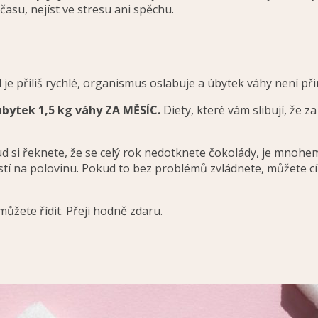
asu, nejíst ve stresu ani spěchu.
e příliš rychlé, organismus oslabuje a úbytek váhy není při
úbytek 1,5 kg váhy ZA MĚSÍC.
Diety, které vám slibují, že z
d si řeknete, že se celý rok nedotknete čokolády, je mnohem
tí na polovinu. Pokud to bez problémů zvládnete, můžete cíl
ůžete řídit. Přeji hodně zdaru.