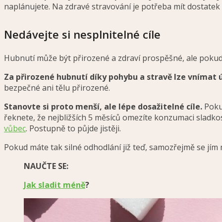
naplánujete. Na zdravé stravování je potřeba mít dostatek č
Nedávejte si nesplnitelné cíle
Hubnutí může být přirozené a zdraví prospěšné, ale pokud j
Za přirozené hubnutí díky pohybu a stravě lze vnímat 
bezpečné ani tělu přirozené.
Stanovte si proto menší, ale lépe dosažitelné cíle.
Poku
řeknete, že nejbližších 5 měsíců omezíte konzumaci sladkos
vůbec
. Postupně to půjde jistěji.
Pokud máte tak silné odhodlání již teď, samozřejmě se jím m
NAUČTE SE:
Jak sladit méně
?