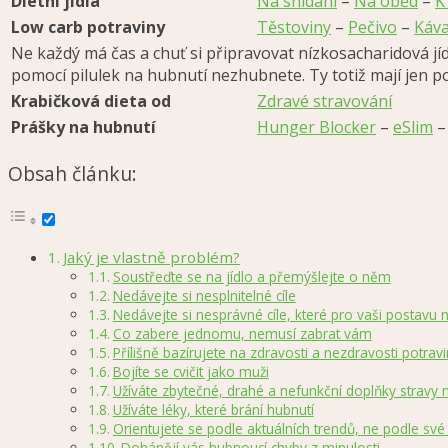
Dietní jídla
Na snídani
–
Na oběd
–
K
Low carb potraviny
Těstoviny
–
Pečivo
–
Káva
Ne každý má čas a chuť si připravovat nízkosacharidová jí
pomocí pilulek na hubnutí nezhubnete. Ty totiž mají jen
Krabičková dieta od
Zdravé stravování
Prášky na hubnutí
Hunger Blocker
–
eSlim
Obsah článku:
Jaký je vlastně problém?
Soustřeďte se na jídlo a přemýšlejte o něm
Nedávejte si nesplnitelné cíle
Nedávejte si nesprávné cíle, které pro vaši postavu
Co zabere jednomu, nemusí zabrat vám
Přílišně bazírujete na zdravosti a nezdravosti potravi
Bojíte se cvičit jako muži
Užíváte zbytečné, drahé a nefunkční doplňky stravy 
Užíváte léky, které brání hubnutí
Orientujete se podle aktuálních trendů, ne podle své
Dohánějí vás hubnoucí chyby z minulosti