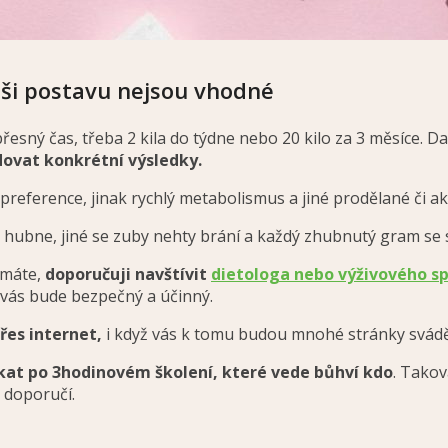
aši postavu nejsou vhodné
řesný čas, třeba 2 kila do týdne nebo 20 kilo za 3 měsíce. D
dovat konkrétní výsledky.
preference, jinak rychlý metabolismus a jiné prodělané či ak
 hubne, jiné se zuby nehty brání a každý zhubnutý gram se s
ů máte,
doporučuji navštívit
dietologa nebo výživového sp
ro vás bude bezpečný a účinný.
řes internet,
i když vás k tomu budou mnohé stránky svádět a
ískat po 3hodinovém školení, které vede bůhví kdo
. Takov
 doporučí.