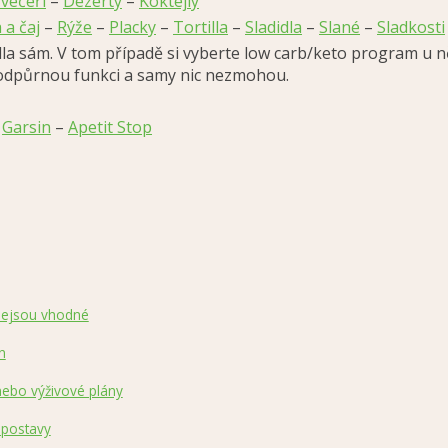
 večeři
–
Dezerty
–
Koktejly
 a čaj
–
Rýže
–
Placky
–
Tortilla
–
Sladidla
–
Slané
–
Sladkosti
dla sám. V tom případě si vyberte low carb/keto program u n
 podpůrnou funkci a samy nic nezmohou.
–
Garsin
–
Apetit Stop
 nejsou vhodné
n
nebo výživové plány
 postavy