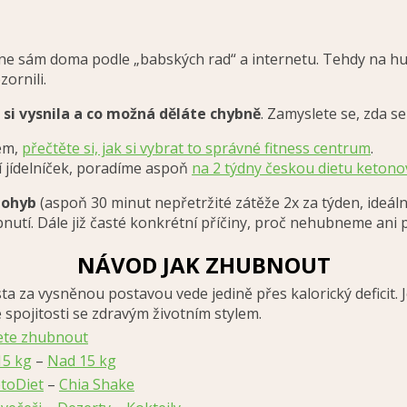
sám doma podle „babských rad“ a internetu. Tehdy na hubnut
ornili.
 si vysnila a co možná děláte chybně
. Zamyslete se, zda se
tem,
přečtěte si, jak si vybrat to správné fitness centrum
.
í jídelníček, poradíme aspoň
na 2 týdny českou dietu ketono
pohyb
(aspoň 30 minut nepřetržité zátěže 2x za týden, ideál
bnutí. Dále již časté konkrétní příčiny, proč nehubneme ani
NÁVOD JAK ZHUBNOUT
a vysněnou postavou vede jedině přes kalorický deficit. Je
pojitosti se zdravým životním stylem.
jete zhubnout
15 kg
–
Nad 15 kg
toDiet
–
Chia Shake