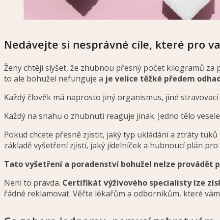
Nedávejte si nesprávné cíle, které pro v
Ženy chtějí slyšet, že zhubnou přesný počet kilogramů za p
to ale bohužel nefunguje a
je velice těžké předem odha
Každý člověk má naprosto jiný organismus, jiné stravovací 
Každý na snahu o zhubnutí reaguje jinak. Jedno tělo vesele
Pokud chcete přesně zjistit, jaký typ ukládání a ztráty tuk
základě vyšetření zjistí, jaký jídelníček a hubnoucí plán p
Tato vyšetření a poradenství bohužel nelze provádět p
Není to pravda.
Certifikát výživového specialisty lze z
řádné reklamovat. Věřte lékařům a odborníkům, které vám