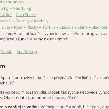
jete zhubnout
15 kg
–
Nad 15 kg
toDiet
–
Chia Shake
 večeři
–
Dezerty
–
Koktejly
 a čaj
–
Rýže
–
Placky
–
Tortilla
–
Sladidla
–
Slané
–
Sladkosti
dla sám. V tom případě si vyberte low carb/keto program u n
 podpůrnou funkci a samy nic nezmohou.
–
Garsin
–
Apetit Stop
ěm
í špatné potraviny nebo že se přejídá. Dnešní lidé jedí ve spě
echávají.
stenci nebo množství jídla. Mozek tak rychle nedovede vyhodno
avy. Oba scénáře jsou hubnutí neprospěšné.
jte a zapíjejte vodou.
Vnímejte chutě a vůně, hlídejte si, aby