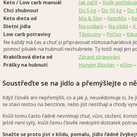
Keto / Low carb manuál
Jak začít
–
Kolik potřebu
Chci zhubnout
Do 5 kg
–
Do 10 kg
–
Do 
Keto dieta od
Mix & Slim
–
KetoMix
–
Ke
Dietní jídla
Na snídani
–
Na oběd
–
K
Low carb potraviny
Těstoviny
–
Pečivo
–
Káva
Ne každý má čas a chuť si připravovat nízkosacharidová jí
pomocí pilulek na hubnutí nezhubnete. Ty totiž mají jen
Krabičková dieta od
Zdravé stravování
Prášky na hubnutí
Hunger Blocker
–
eSlim
Soustřeďte se na jídlo a přemýšlejte o n
Když člověk ani nepřemýšlí, co a jak jí, neuvědomuje si, že j
se staví cestou na benzínce, nebo jíst nestíhají a chody vyn
Kvůli tomu často řádně nevnímají chuť, vůni, složení, konzi
ještě není sytý, kvůli čemu člověk nedoplní dostatek potr
Snažte se proto jíst v klidu, pomalu, jídlo řádné žvýke