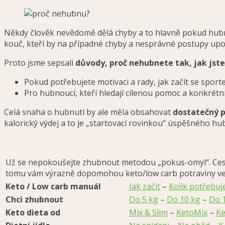
Někdy člověk nevědomě dělá chyby a to hlavně pokud hubne 
kouč, kteří by na případné chyby a nesprávné postupy upoz
Proto jsme sepsali
důvody, proč nehubnete tak, jak jste
Pokud potřebujete motivaci a rady, jak začít se spor
Pro hubnoucí, kteří hledají cílenou pomoc a konkrétn
Celá snaha o hubnutí by ale měla obsahovat
dostatečný 
kalorický výdej a to je „startovací rovinkou“ úspěšného hu
Už se nepokoušejte zhubnout metodou „pokus-omyl“. Cesta z
tomu vám výrazně dopomohou keto/low carb potraviny ve s
Keto / Low carb manuál
Jak začít
–
Kolik potřebu
Chci zhubnout
Do 5 kg
–
Do 10 kg
–
Do 
Keto dieta od
Mix & Slim
–
KetoMix
–
Ke