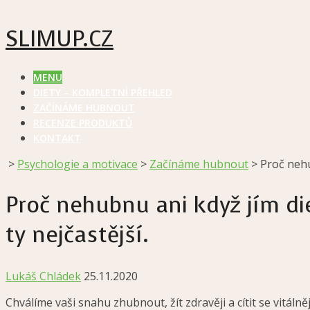
SLIMUP.CZ
MENU
DIETY – KOMPLETNÍ PŘEHLED
ZAČÍNÁME HUBNOUT
RECENZE PRODUKTŮ
KONTAKT
>
Psychologie a motivace
>
Začínáme hubnout
>
Proč nehu
Proč nehubnu ani když jím di
ty nejčastější.
Lukáš Chládek
25.11.2020
Chválíme vaši snahu zhubnout, žít zdravěji a cítit se vitál