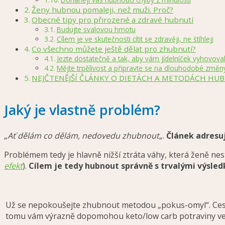
Ženy hubnou pomaleji, než muži. Proč?
Obecné tipy pro přirozené a zdravé hubnutí
Budujte svalovou hmotu
Cílem je ve skutečnosti cítit se zdravěji, ne štíhleji
Co všechno můžete ještě dělat pro zhubnutí?
Jezte dostatečně a tak, aby vám jídelníček vyhovova
Mějte trpělivost a připravte se na dlouhodobé změn
NEJČTENĚJŠÍ ČLÁNKY O DIETÁCH A METODÁCH HU
Jaký je vlastně problém?
„
Ať dělám co dělám, nedovedu zhubnout
„.
Článek adres
Problémem tedy je hlavně nižší ztráta váhy, která ženě nest
efekt
).
Cílem je tedy hubnout správně s trvalými výsled
Už se nepokoušejte zhubnout metodou „pokus-omyl“. Cesta z
tomu vám výrazně dopomohou keto/low carb potraviny ve s