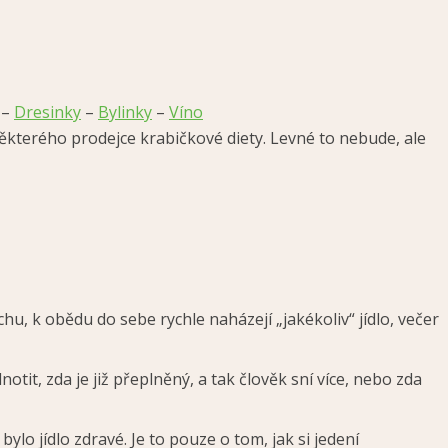
–
Dresinky
–
Bylinky
–
Víno
ěkterého prodejce krabičkové diety. Levné to nebude, ale
chu, k obědu do sebe rychle naházejí „jakékoliv“ jídlo, večer
tit, zda je již přeplněný, a tak člověk sní více, nebo zda
 bylo jídlo zdravé. Je to pouze o tom, jak si jedení