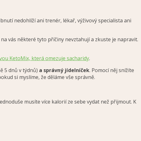
í nedohlíží ani trenér, lékař, výživový specialista ani
 na vás některé tyto příčiny nevztahují a zkuste je napravit.
vou KetoMix, která omezuje sacharidy
.
ně 5 dnů v týdnů)
a správný jídelníček
. Pomocí něj snížíte
 pokud si myslíme, že děláme vše správně.
dnoduše musíte více kalorií ze sebe vydat než přijmout. K