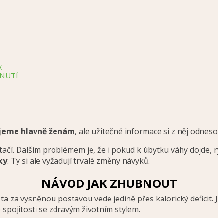
l
y
BNUTÍ
ujeme hlavně ženám
, ale užitečné informace si z něj odneso
ačí. Dalším problémem je, že i pokud k úbytku váhy dojde, ryc
ky
. Ty si ale vyžadují trvalé změny návyků.
NÁVOD JAK ZHUBNOUT
a vysněnou postavou vede jedině přes kalorický deficit. Je
pojitosti se zdravým životním stylem.