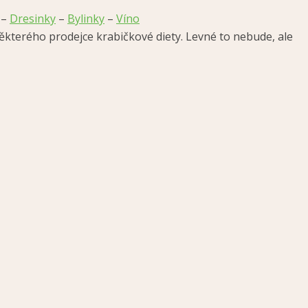
–
Dresinky
–
Bylinky
–
Víno
ěkterého prodejce krabičkové diety. Levné to nebude, ale