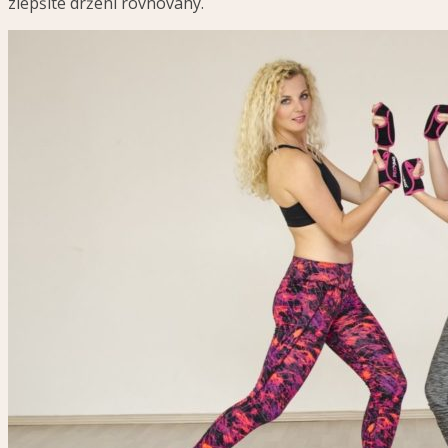
zlepšíte držení rovnováhy.