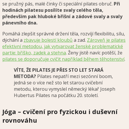
se pružný pás, malé činky či speciální pilates obruč.
Při
hodinách pilatesu posílíte svaly celého těla,
především pak hluboké břišní a zádové svaly a svaly
pánevního dna.
Pomáhá zlepšit správné držení těla, rozvíjí flexibilitu, sílu,
dýchání a
zbavuje bolestí kloubů
a zad.
Zároveň je pilates
efektivní metodou, jak vytvarovat ženské problematické
partie: bříško, zadek a stehna
. Ženy jistě navíc potěší, že
pilates se doporučuje cvičit například během těhotenství
.
VÍTE, ŽE PILATES JE PŘES STO LET STARÁ
METODA?
Pilates nepatří mezi sezónní boom,
jedná se o více než sto let starou cvičební
metodu, kterou vymyslel německý lékař Joseph
Hubertus Pilates na počátku 20. století.
Jóga – cvičení pro fyzickou i duševní
rovnováhu