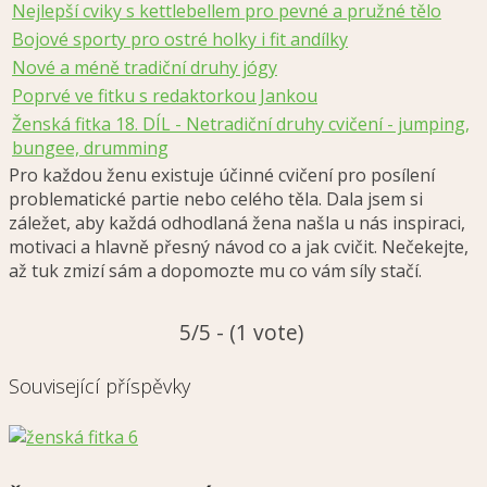
Nejlepší cviky s kettlebellem pro pevné a pružné tělo
Bojové sporty pro ostré holky i fit andílky
Nové a méně tradiční druhy jógy
Poprvé ve fitku s redaktorkou Jankou
Ženská fitka 18. DÍL - Netradiční druhy cvičení - jumping,
bungee, drumming
Pro každou ženu existuje účinné cvičení pro posílení
problematické partie nebo celého těla. Dala jsem si
záležet, aby každá odhodlaná žena našla u nás inspiraci,
motivaci a hlavně přesný návod co a jak cvičit. Nečekejte,
až tuk zmizí sám a dopomozte mu co vám síly stačí.
5/5 - (1 vote)
Související příspěvky