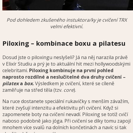
Pod dohledem zkušeného instuktora/ky je cvičení TRX
velmi efektivní.
Piloxing – kombinace boxu a pilatesu
Dosud jste o piloxingu neslyšeli? Já na něj narazila právě
v Elixír Studiu a prý je to aktuální hit mezi hollywoodskými
celebritami.
Piloxing kombinuje na první pohled
naprosto rozdílné a neslučitelné dva druhy cvičení –
pilatex
a
box
.
Výsledkem je cvičení, které se cíleně
zaměřuje na střed těla (tzv.
core
).
Na ruce dostanete speciální rukavičky s menším závažím,
které zvyšují intenzitu a efektivitu při cvičení. Když si
zapomenete boty na cvičení nevadí. Piloxing se totiž cvičí
naboso podobně jako jóga. Při cvičení se díky tomu zapojí
mnohem více svalů na dolních končetinách a navíc si tak