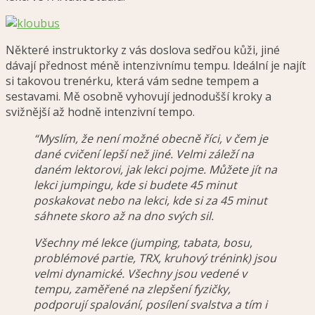
Některé instruktorky z vás doslova sedřou kůži, jiné
dávají přednost méně intenzivnímu tempu. Ideální je najít
si takovou trenérku, která vám sedne tempem a
sestavami. Mě osobně vyhovují jednodušší kroky a
svižnější až hodně intenzivní tempo.
“Myslím, že není možné obecně říci, v čem je
dané cvičení lepší než jiné. Velmi záleží na
daném lektorovi, jak lekci pojme. Můžete jít na
lekci jumpingu, kde si budete 45 minut
poskakovat nebo na lekci, kde si za 45 minut
sáhnete skoro až na dno svých sil.
Všechny mé lekce (jumping, tabata, bosu,
problémové partie, TRX, kruhový trénink) jsou
velmi dynamické. Všechny jsou vedené v
tempu, zaměřené na zlepšení fyzičky,
podporují spalování, posílení svalstva a tím i