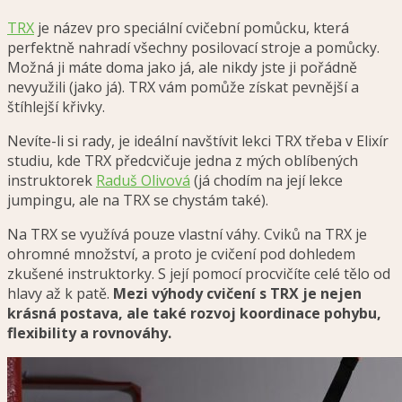
TRX
je název pro speciální cvičební pomůcku, která
perfektně nahradí všechny posilovací stroje a pomůcky
.
Možná ji máte doma jako já, ale nikdy jste ji pořádně
nevyužili (jako já). TRX vám pomůže získat pevnější a
štíhlejší křivky.
Nevíte-li si rady, je ideální navštívit lekci TRX třeba v Elixír
studiu, kde TRX předcvičuje jedna z mých oblíbených
instruktorek
Raduš Olivová
(já chodím na její lekce
jumpingu, ale na TRX se chystám také).
Na TRX se využívá pouze vlastní váhy. Cviků na TRX je
ohromné množství, a proto je cvičení pod dohledem
zkušené instruktorky. S její pomocí procvičíte celé tělo od
hlavy až k patě.
Mezi výhody cvičení s TRX je nejen
krásná postava, ale také rozvoj koordinace pohybu,
flexibility a rovnováhy.