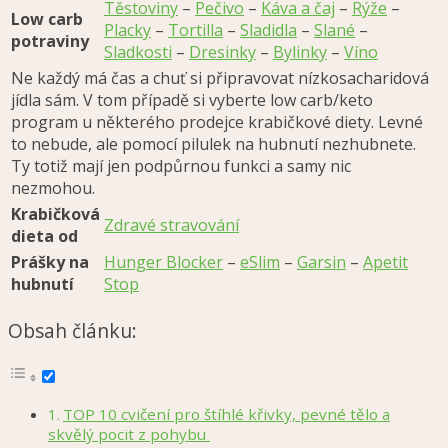
Těstoviny
–
Pečivo
–
Káva a čaj
–
Rýže
–
Low carb
Placky
–
Tortilla
–
Sladidla
–
Slané
–
potraviny
Sladkosti
–
Dresinky
–
Bylinky
–
Víno
Ne každý má čas a chuť si připravovat nízkosacharidová
jídla sám. V tom případě si vyberte low carb/keto
program u některého prodejce krabičkové diety. Levné
to nebude, ale pomocí pilulek na hubnutí nezhubnete.
Ty totiž mají jen podpůrnou funkci a samy nic
nezmohou.
Krabičková
Zdravé stravování
dieta od
Prášky na
Hunger Blocker
–
eSlim
–
Garsin
–
Apetit
hubnutí
Stop
Obsah článku:
TOP 10 cvičení pro štíhlé křivky, pevné tělo a
skvělý pocit z pohybu