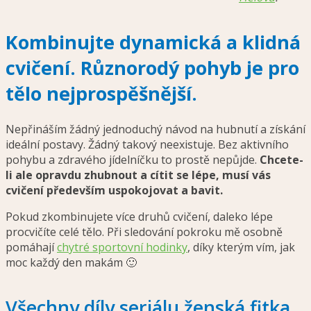
Kombinujte dynamická a klidná
cvičení. Různorodý pohyb je pro
tělo nejprospěšnější.
Nepřináším žádný jednoduchý návod na hubnutí a získání
ideální postavy. Žádný takový neexistuje. Bez aktivního
pohybu a zdravého jídelníčku to prostě nepůjde.
Chcete-
li ale opravdu zhubnout a cítit se lépe, musí vás
cvičení především uspokojovat a bavit.
Pokud zkombinujete více druhů cvičení, daleko lépe
procvičíte celé tělo. Při sledování pokroku mě osobně
pomáhají
chytré sportovní hodinky
, díky kterým vím, jak
moc každý den makám 🙂
Všechny díly seriálu ženská fitka