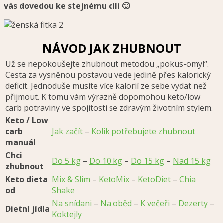
vás dovedou ke stejnému cíli 🙂
NÁVOD JAK ZHUBNOUT
Už se nepokoušejte zhubnout metodou „pokus-omyl“.
Cesta za vysněnou postavou vede jedině přes kalorický
deficit. Jednoduše musíte více kalorií ze sebe vydat než
přijmout. K tomu vám výrazně dopomohou keto/low
carb potraviny ve spojitosti se zdravým životním stylem.
Keto / Low
carb
Jak začít
–
Kolik potřebujete zhubnout
manuál
Chci
Do 5 kg
–
Do 10 kg
–
Do 15 kg
–
Nad 15 kg
zhubnout
Keto dieta
Mix & Slim
–
KetoMix
–
KetoDiet
–
Chia
od
Shake
Na snídani
–
Na oběd
–
K večeři
–
Dezerty
–
Dietní jídla
Koktejly