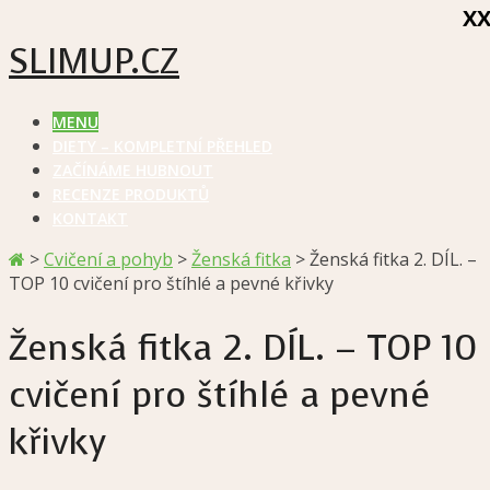
X
SLIMUP.CZ
MENU
DIETY – KOMPLETNÍ PŘEHLED
ZAČÍNÁME HUBNOUT
RECENZE PRODUKTŮ
KONTAKT
>
Cvičení a pohyb
>
Ženská fitka
>
Ženská fitka 2. DÍL. –
TOP 10 cvičení pro štíhlé a pevné křivky
Ženská fitka 2. DÍL. – TOP 10
cvičení pro štíhlé a pevné
křivky