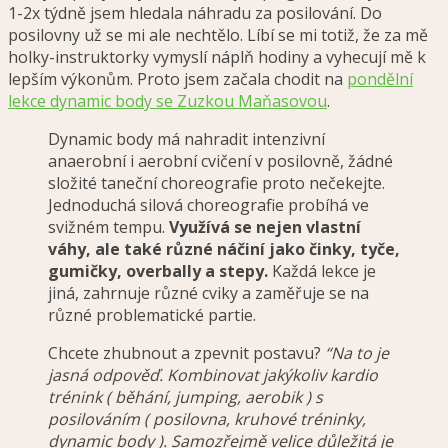
1-2x týdně jsem hledala náhradu za posilování. Do
posilovny už se mi ale nechtělo. Líbí se mi totiž, že za mě
holky-instruktorky vymyslí náplň hodiny a vyhecují mě k
lepším výkonům. Proto jsem začala chodit na
pondělní
lekce dynamic body se Zuzkou Maňasovou
.
Dynamic body má nahradit intenzivní
anaerobní i aerobní cvičení v posilovně, žádné
složité taneční choreografie proto nečekejte.
Jednoduchá silová choreografie probíhá ve
svižném tempu.
Využívá se nejen vlastní
váhy, ale také různé náčiní jako činky, tyče,
gumičky, overbally a stepy.
Každá lekce je
jiná, zahrnuje různé cviky a zaměřuje se na
různé problematické partie.
Chcete zhubnout a zpevnit postavu?
“Na to je
jasná odpověď. Kombinovat jakýkoliv kardio
trénink ( běhání, jumping, aerobik ) s
posilováním ( posilovna, kruhové tréninky,
dynamic body ). Samozřejmě velice důležitá je