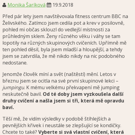
Monika Šaríková
19.9.2018
Před pár lety jsem navštěvovala fitness centrum BBC na
Želivského. Zatímco jsem cedila pot a krev v posilovně,
pohled mi občas sklouzl do vedlejší místnosti za
průhledným sklem. Ženy různého věku i váhy se tam
lopotily na různých skupinových cvičeních. Upřímně mě
ten pohled děsil, byla jsem mladší a hloupější, a tehdy
jsem se zatvrdila, že mě nikdo nikdy na nic podobného
nedostane.
Jenomže člověk míní a svět (naštěstí) mění. Letos v
březnu jsem se ocitla na své první skupinové lekci –
jumpingu
. K mému velkému překvapení mě jumping
neskutečně bavil.
Od té doby jsem vyzkoušela další
druhy cvičení a našla jsem si tři, která mě opravdu
baví.
Těší mě, že vidím výsledky v podobě štíhlejších a
pevnějších křivek i neustále se zlepšující se kondičky.
Chcete to také?
Vyberte si svá vlastní cvičení, která