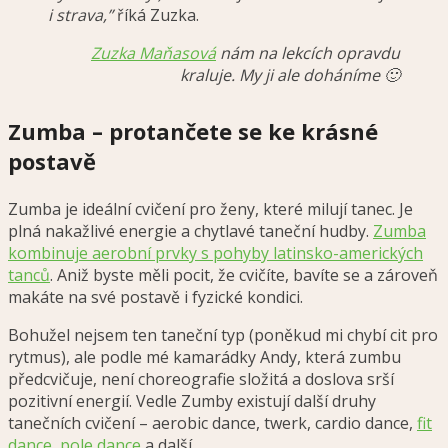
i strava,”
říká Zuzka.
Zuzka Maňasová
nám na lekcích opravdu
kraluje. My ji ale doháníme 🙂
Zumba – protančete se ke krásné
postavě
Zumba je ideální cvičení pro ženy, které milují tanec. Je
plná nakažlivé energie a chytlavé taneční hudby.
Zumba
kombinuje aerobní prvky s pohyby latinsko-amerických
tanců
. Aniž byste měli pocit, že cvičíte, bavíte se a zároveň
makáte na své postavě i fyzické kondici.
Bohužel nejsem ten taneční typ (poněkud mi chybí cit pro
rytmus), ale podle mé kamarádky Andy, která zumbu
předcvičuje, není choreografie složitá a doslova srší
pozitivní energií. Vedle Zumby existují další druhy
tanečních cvičení – aerobic dance, twerk, cardio dance,
fit
dance
,
pole dance
a další.