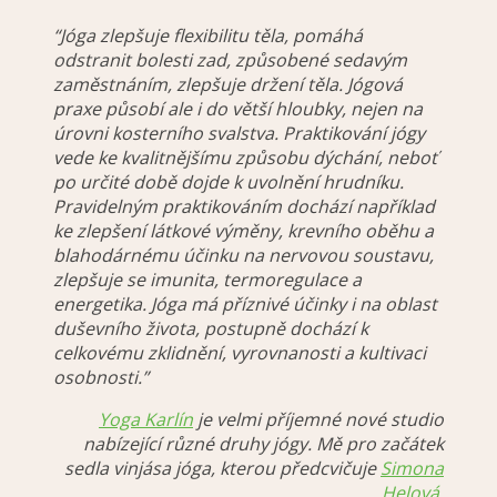
“Jóga zlepšuje flexibilitu těla, pomáhá
odstranit bolesti zad, způsobené sedavým
zaměstnáním, zlepšuje držení těla. Jógová
praxe působí ale i do větší hloubky, nejen na
úrovni kosterního svalstva. Praktikování jógy
vede ke kvalitnějšímu způsobu dýchání, neboť
po určité době dojde k uvolnění hrudníku.
Pravidelným praktikováním dochází například
ke zlepšení látkové výměny, krevního oběhu a
blahodárnému účinku na nervovou soustavu,
zlepšuje se imunita, termoregulace a
energetika. Jóga má příznivé účinky i na oblast
duševního života, postupně dochází k
celkovému zklidnění, vyrovnanosti a kultivaci
osobnosti.”
Yoga Karlín
je velmi příjemné nové studio
nabízející různé druhy jógy. Mě pro začátek
sedla vinjása jóga, kterou předcvičuje
Simona
Helová
.