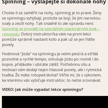
Spinning – vyšlapejte si dokonalé nohy
Chcete-li se zaměřit na nohy, spinning je to pravé. Ženy
se spinningu vyhýbají, protože se bojí, že jim narostou
svaly a zesílí nohy. Tak snadné to ale opravdu není.
Spinning se provádí na speciálním stacionárním kole –
rotopedu
. Dobrý instruktor/ka vám na první lekci
pomůže správně nastavit kolo a pak už se jen řídíte
povely.
Hodinová “jízda” na spinningu je velmi pestrá a střídá
pozvolné a rychlé tempo, simuluje jízdu po rovině i do
kopce, přidáváte i ubíráte zátěž. Potřebnou sílu a
motivaci vám dodají nejen hlasové povely, ale i rytmická
hudba. Že máte rotoped doma? Věřte mi, že s výkonem,
ke kterému vás vybičuje instruktor, to nelze srovnávat.
VIDEO: Jak může vypadat lekce spinningu?