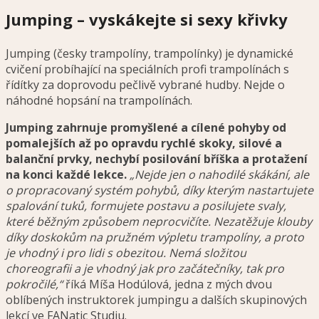
Jumping – vyskákejte si sexy křivky
Jumping (česky trampolíny, trampolínky) je dynamické
cvičení probíhající na speciálních profi trampolínách s
řídítky za doprovodu pečlivě vybrané hudby. Nejde o
náhodné hopsání na trampolínách.
Jumping zahrnuje promyšlené a cílené pohyby od
pomalejších až po opravdu rychlé skoky, silové a
balanční prvky, nechybí posilování bříška a protažení
na konci každé lekce.
„Nejde jen o nahodilé skákání, ale
o propracovaný systém pohybů, díky kterým nastartujete
spalování tuků, formujete postavu a posilujete svaly,
které běžným způsobem neprocvičíte. Nezatěžuje klouby
díky doskokům na pružném výpletu trampolíny, a proto
je vhodný i pro lidi s obezitou. Nemá složitou
choreografii a je vhodný jak pro začátečníky, tak pro
pokročilé,“
říká Míša Hodúlová, jedna z mých dvou
oblíbených instruktorek jumpingu a dalších skupinových
lekcí ve FANatic Studiu.