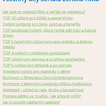
Jak najít to nejlepší fitko a neřídit se reklamou?
TOP 10 cvičení pro štíhlé a pevné křivky
Cvičení jumping pro ženy, postup a benefity
TOP posilovací cvičení, která rychle pálí tuky a tvarují
křivky
TOP 5 tanečních cvičení pro sexy prdelku a dobrou
náladu
TOP 4 cvičení s cvičebními pomůckami
TOP cvičení pro pevnou a pružnou postavičku
TOP 5 cvičení pro těhotné a po porodu
4 nejlepší cvičení pro maminky s dětmi
Rozhovor s fitnesskou Evou Scheibingerovou
Rozhovor s lektorkou jumpingu Míšou Hodúlovou
Kettlebell - užitečné rady, druhy a bezpečnost
Postava jablko vs. hruška - jak přesně cvičit?
Jak si vycvičit nádherný zadeček?