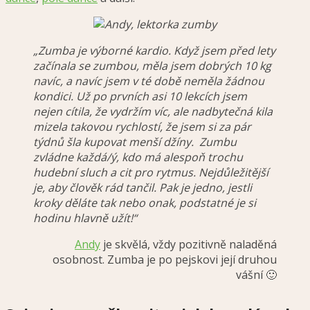
„Zumba je výborné kardio. Když jsem před lety
začínala se zumbou, měla jsem dobrých 10 kg
navíc, a navíc jsem v té době neměla žádnou
kondici. Už po prvních asi 10 lekcích jsem
nejen cítila, že vydržím víc, ale nadbytečná kila
mizela takovou rychlostí, že jsem si za pár
týdnů šla kupovat menší džíny. Zumbu
zvládne každá/ý, kdo má alespoň trochu
hudební sluch a cit pro rytmus. Nejdůležitější
je, aby člověk rád tančil. Pak je jedno, jestli
kroky děláte tak nebo onak, podstatné je si
hodinu hlavně užít!“
Andy
je skvělá, vždy pozitivně naladěná
osobnost. Zumba je po pejskovi její druhou
vášní 🙂