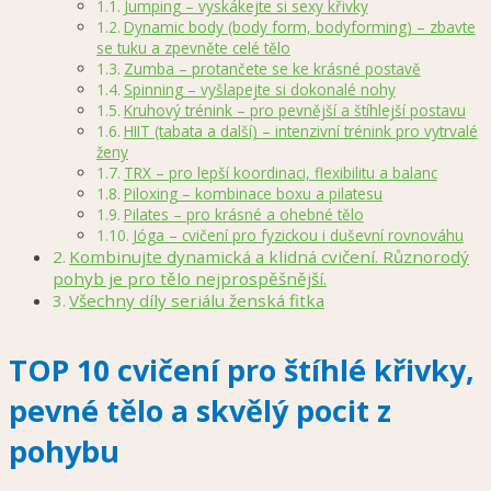
Jumping – vyskákejte si sexy křivky
Dynamic body (body form, bodyforming) – zbavte
se tuku a zpevněte celé tělo
Zumba – protančete se ke krásné postavě
Spinning – vyšlapejte si dokonalé nohy
Kruhový trénink – pro pevnější a štíhlejší postavu
HIIT (tabata a další) – intenzivní trénink pro vytrvalé
ženy
TRX – pro lepší koordinaci, flexibilitu a balanc
Piloxing – kombinace boxu a pilatesu
Pilates – pro krásné a ohebné tělo
Jóga – cvičení pro fyzickou i duševní rovnováhu
Kombinujte dynamická a klidná cvičení. Různorodý
pohyb je pro tělo nejprospěšnější.
Všechny díly seriálu ženská fitka
TOP 10 cvičení pro štíhlé křivky,
pevné tělo a skvělý pocit z
pohybu