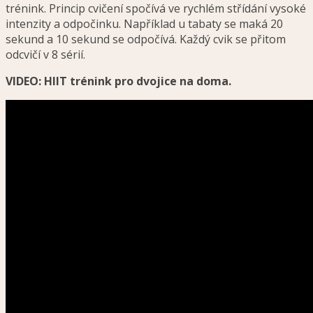
trénink. Princip cvičení spočívá ve rychlém střídání vysoké
intenzity a odpočinku. Například u tabaty se maká 20
sekund a 10 sekund se odpočívá. Každý cvik se přitom
odcvičí v 8 sérií.
VIDEO: HIIT trénink pro dvojice na doma.