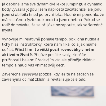
Já osobně jsme své dynamické lekce jumpingu a dynamic
body vyvážila jógou. Jsem naprostá začátečnice, ale jódu
jsem si oblíbila hned po první lekci. Hodně mi pomohlo, že
mám slušnou fyzickou kondici a jsem ohebná. Pokud se
totiž domníváte, že se při józe nezapotíte, tak se šeredně
mýlíte.
Vyhovuje mi relativně pomalé tempo, poklidná hudba a
tichý hlas instruktorky, která nám říká, co a jak máme
udělat.
Přináší mi to větší pocit rovnováhy v mém
aktivním životě.
Při józe posílíte svaly, zlepšíte
pružnosti i balanc. Především vás ale přiměje zklidnit
tempo a naučí vás vnímat svůj dech.
Závěrečná
savasana
(pozice, kdy ležíte na zádech se
zavřenýma očima) zklidní a revitalizuje celé tělo.