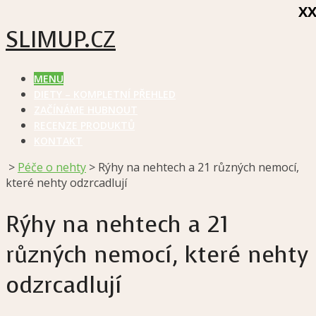
X
SLIMUP.CZ
MENU
DIETY – KOMPLETNÍ PŘEHLED
ZAČÍNÁME HUBNOUT
RECENZE PRODUKTŮ
KONTAKT
>
Péče o nehty
>
Rýhy na nehtech a 21 různých nemocí,
které nehty odzrcadlují
Rýhy na nehtech a 21
různých nemocí, které nehty
odzrcadlují