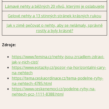
Lámavé nehty a běžných 20 vlivů, kterými je oslabujete
Gelové nehty a 13 stinných stránek krásných rukou
Jak v zimě pečovat o nehty, aby se nelámaly, správně
rostly a byly krásné?
Zdroje:
https://www.femina.cz/nehty-jsou-zrcadlem-zdravi-
jak-v-nich-cist/
https://www.eotazky.cz/pozor-na-horizontalni-cary-
na-nehtech
https://tema.ceskaordinace.cz/tema-podelne-ryhy-
na-nehtech-4785.html
https://www.ceskenemoci.cz/podelne-ryhy-na-
nehtech-pcz-1111-8388.html