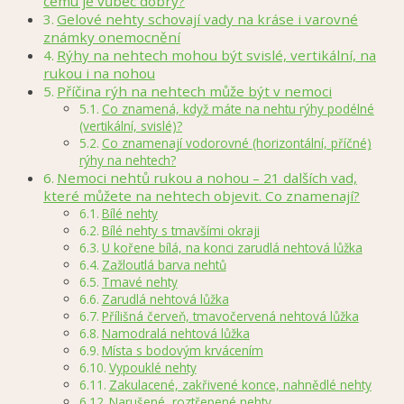
čemu je vůbec dobrý?
Gelové nehty schovají vady na kráse i varovné
známky onemocnění
Rýhy na nehtech mohou být svislé, vertikální, na
rukou i na nohou
Příčina rýh na nehtech může být v nemoci
Co znamená, když máte na nehtu rýhy podélné
(vertikální, svislé)?
Co znamenají vodorovné (horizontální, příčné)
rýhy na nehtech?
Nemoci nehtů rukou a nohou – 21 dalších vad,
které můžete na nehtech objevit. Co znamenají?
Bílé nehty
Bílé nehty s tmavšími okraji
U kořene bílá, na konci zarudlá nehtová lůžka
Zažloutlá barva nehtů
Tmavé nehty
Zarudlá nehtová lůžka
Přílišná červeň, tmavočervená nehtová lůžka
Namodralá nehtová lůžka
Místa s bodovým krvácením
Vypouklé nehty
Zakulacené, zakřivené konce, nahnědlé nehty
Narušené, roztřepené nehty