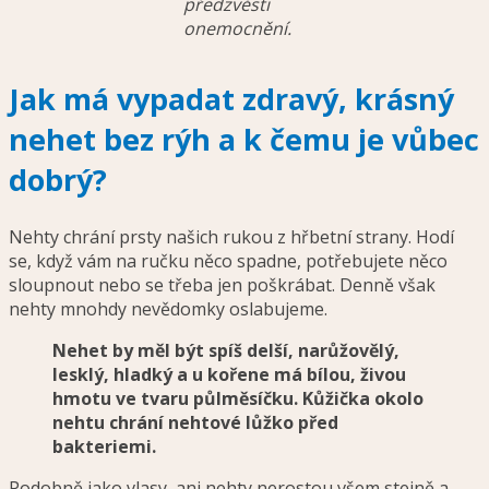
předzvěsti
onemocnění.
Jak má vypadat zdravý, krásný
nehet bez rýh a k čemu je vůbec
dobrý?
Nehty chrání prsty našich rukou z hřbetní strany. Hodí
se, když vám na ručku něco spadne, potřebujete něco
sloupnout nebo se třeba jen poškrábat. Denně však
nehty mnohdy nevědomky oslabujeme.
Nehet by měl být spíš delší, narůžovělý,
lesklý, hladký a u kořene má bílou, živou
hmotu ve tvaru půlměsíčku. Kůžička okolo
nehtu chrání nehtové lůžko před
bakteriemi.
Podobně jako vlasy, ani nehty nerostou všem stejně a