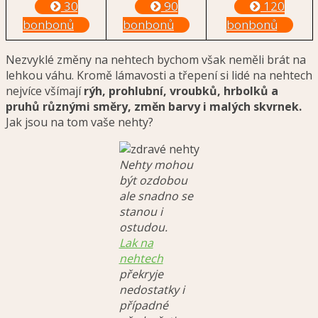
30
90
120
bonbonů
bonbonů
bonbonů
Nezvyklé změny na nehtech bychom však neměli brát na
lehkou váhu. Kromě lámavosti a třepení si lidé na nehtech
nejvíce všímají
rýh, prohlubní, vroubků, hrbolků a
pruhů různými směry, změn barvy i malých skvrnek.
Jak jsou na tom vaše nehty?
Nehty mohou
být ozdobou
ale snadno se
stanou i
ostudou.
Lak na
nehtech
překryje
nedostatky i
případné