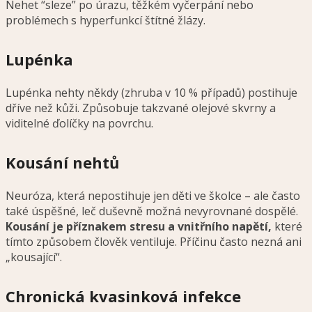
Nehet “sleze” po úrazu, těžkém vyčerpání nebo
problémech s hyperfunkcí štítné žlázy.
Lupénka
Lupénka nehty někdy (zhruba v 10 % případů) postihuje
dříve než kůži. Způsobuje takzvané olejové skvrny a
viditelné ďolíčky na povrchu.
Kousání nehtů
Neuróza, která nepostihuje jen děti ve školce – ale často
také úspěšné, leč duševně možná nevyrovnané dospělé.
Kousání je příznakem stresu a vnitřního napětí,
které
tímto způsobem člověk ventiluje. Příčinu často nezná ani
„kousající“.
Chronická kvasinková infekce