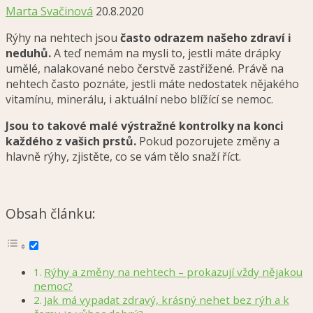
Marta Svačinová
20.8.2020
Rýhy na nehtech jsou
často odrazem našeho zdraví i
neduhů.
A teď nemám na mysli to, jestli máte drápky
umělé, nalakované nebo čerstvě zastřižené. Právě na
nehtech často poznáte, jestli máte nedostatek nějakého
vitamínu, minerálu, i aktuální nebo blížící se nemoc.
Jsou to takové malé výstražné kontrolky na konci
každého z vašich prstů.
Pokud pozorujete změny a
hlavně rýhy, zjistěte, co se vám tělo snaží říct.
Obsah článku:
Rýhy a změny na nehtech – prokazují vždy nějakou
nemoc?
Jak má vypadat zdravý, krásný nehet bez rýh a k