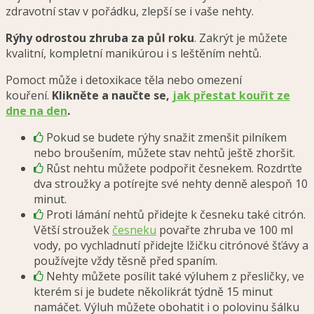
zdravotní stav v pořádku, zlepší se i vaše nehty.
Rýhy odrostou zhruba za půl roku
. Zakrýt je můžete
kvalitní, kompletní manikúrou i s leštěním nehtů.
Pomoct může i detoxikace těla nebo omezení
kouření.
Klikněte a naučte se,
jak přestat kouřit ze
dne na den
.
Pokud se budete rýhy snažit zmenšit pilníkem
nebo broušením, můžete stav nehtů ještě zhoršit.
Růst nehtu můžete podpořit česnekem. Rozdrťte
dva stroužky a potírejte své nehty denně alespoň 10
minut.
Proti lámání nehtů přidejte k česneku také citrón.
Větší stroužek
česneku
povařte zhruba ve 100 ml
vody, po vychladnutí přidejte lžičku citrónové šťávy a
používejte vždy těsně před spaním.
Nehty můžete posílit také výluhem z přesličky, ve
kterém si je budete několikrát týdně 15 minut
namáčet. Výluh můžete obohatit i o polovinu šálku