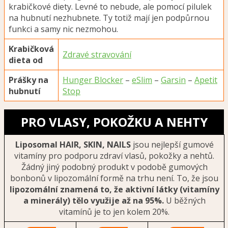
krabičkové diety. Levné to nebude, ale pomocí pilulek
na hubnutí nezhubnete. Ty totiž mají jen podpůrnou
funkci a samy nic nezmohou.
Krabičková
Zdravé stravování
dieta od
Prášky na
Hunger Blocker
–
eSlim
–
Garsin
–
Apetit
hubnutí
Stop
PRO VLASY, POKOŽKU A NEHTY
Liposomal HAIR, SKIN, NAILS
jsou nejlepší gumové
vitamíny pro podporu zdraví vlasů, pokožky a nehtů.
Žádný jiný podobný produkt v podobě gumových
bonbonů v lipozomální formě na trhu není. To, že jsou
lipozomální znamená to, že aktivní látky (vitamíny
a minerály) tělo využije až na 95%.
U běžných
vitamínů je to jen kolem 20%.