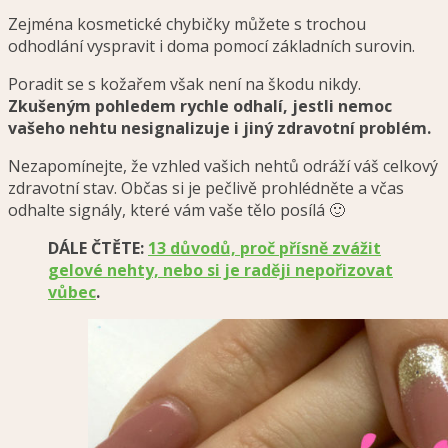
Zejména kosmetické chybičky můžete s trochou
odhodlání vyspravit i doma pomocí základních surovin.
Poradit se s kožařem však není na škodu nikdy.
Zkušeným pohledem rychle odhalí, jestli nemoc
vašeho nehtu nesignalizuje i jiný zdravotní problém.
Nezapomínejte, že vzhled vašich nehtů odráží váš celkový
zdravotní stav. Občas si je pečlivě prohlédněte a včas
odhalte signály, které vám vaše tělo posílá 🙂
DÁLE ČTĚTE:
13 důvodů, proč přísně zvážit
gelové nehty, nebo si je raději nepořizovat
vůbec
.