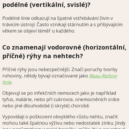
podélné (vertikální, svislé)?
Podélné linie odkazují na špatné vstřebávání živin v
trávicím ústrojí. Často vznikají stárnutím a s přibývajícím
věkem se objeví téměř u každého.
Co znamenají vodorovné (horizontální,
příčné) rýhy na nehtech?
Příčné rýhy jsou nebezpečnější. Značí poruchy tvorby
rohoviny, někdy bývají označované jako
Beau-Reilovy
linie
.
Objevují se po infekčních nemocech jako je například
tyfus, malárie,
nebo při cukrovce, onemocněních srdce
nebo jiné dlouhodobé (i skryté) chorobě.
Vypovídají o poškození obvyklého růstu nehtu, značit
mohou také špatnou výživu nebo nedostatek zinku. Jindy