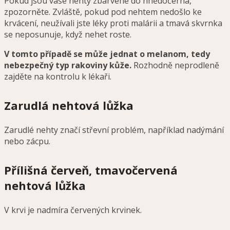
Pokud jsou vaše nehty zbarvené do hnědočerna,
zpozorněte. Zvláště, pokud pod nehtem nedošlo ke
krvácení, neužívali jste léky proti malárii a tmavá skvrnka
se neposunuje, když nehet roste.
V tomto případě se může jednat o melanom, tedy
nebezpečný typ rakoviny kůže.
Rozhodně neprodleně
zajděte na kontrolu k lékaři.
Zarudlá nehtová lůžka
Zarudlé nehty značí střevní problém, například nadýmání
nebo zácpu.
Přílišná červeň, tmavočervená
nehtová lůžka
V krvi je nadmíra červených krvinek.