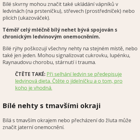
Bílé skvrny mohou značit také ukládání vápníků v
ledvinách (na prsteníčku), střevech (prostředníček) nebo
plicích (ukazováček).
Téměř celý mléčně bílý nehet bývá spojován s
chronickým ledvinovým onemocněním.
Bílé rýhy poškozují všechny nehty na stejném místě, nebo
také jen jeden. Mohou signalizovat cukrovku, lupénku,
Raynaudovu chorobu, stárnutí i trauma.
ČTĚTE TAKÉ:
Při selhání ledvin se předepisuje
ledvinová dieta. Čtěte o jídelníčku a o tom, pro
koho je vhodná.
Bílé nehty s tmavšími okraji
Bílá s tmavším okrajem nebo přecházení do žluta může
značit jaterní onemocnění.