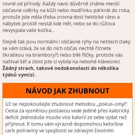
rovné od přírody. Každý navíc důvěrně známe menší
občasné oděrky na kůži nebo modřinku párkrát do roka,
protože jste měla třeba zrovna dost hektické ráno a
nábytek prostě nestál kde měl, nebo se do růžova
nevyspala vaše kočka…
Stejně tak jsou normální i občasné rýhy na nehtech (taky
se vám stává, že se do nich občas nechtě říznete
škrabkou na brambory?) nebo bílé flíčky, protože vás
naštval šéf a zlost jste si vybila na nebohé klávesnici.
Žádný strach, takové nedokonolasti do několika
týdnů vymizí.
NÁVOD JAK ZHUBNOUT
Už se nepokoušejte zhubnout metodou „pokus-omyl“.
Cesta za vysněnou postavou vede jedině přes kalorický
deficit. Jednoduše musíte více kalorií ze sebe vydat než
přijmout. K tomu vám výrazně dopomohou keto/low
carb potraviny ve spojitosti se zdravým životním