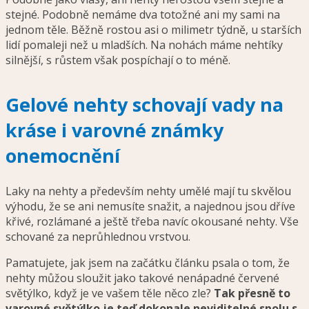
stejné. Podobně nemáme dva totožné ani my sami na
jednom těle. Běžně rostou asi o milimetr týdně, u starších
lidí pomaleji než u mladších. Na nohách máme nehtíky
silnější, s růstem však pospíchají o to méně.
Gelové nehty schovají vady na
kráse i varovné známky
onemocnění
Laky na nehty a především nehty umělé mají tu skvělou
výhodu, že se ani nemusíte snažit, a najednou jsou dříve
křivé, rozlámané a ještě třeba navíc okousané nehty. Vše
schované za neprůhlednou vrstvou.
Pamatujete, jak jsem na začátku článku psala o tom, že
nehty můžou sloužit jako takové nenápadné červené
světýlko, když je ve vašem těle něco zle?
Tak přesně to
varovné světýlko je teď dokonale neviditelné spolu s