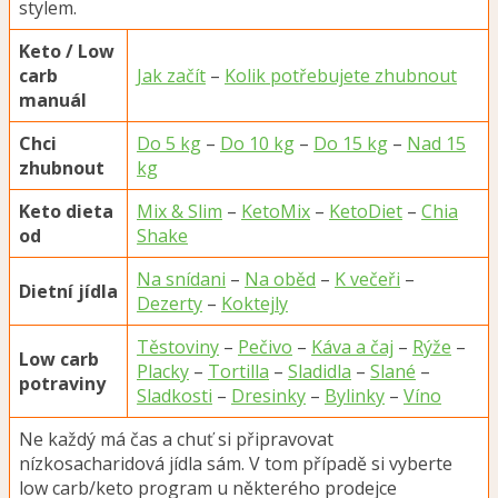
stylem.
Keto / Low
carb
Jak začít
–
Kolik potřebujete zhubnout
manuál
Chci
Do 5 kg
–
Do 10 kg
–
Do 15 kg
–
Nad 15
zhubnout
kg
Keto dieta
Mix & Slim
–
KetoMix
–
KetoDiet
–
Chia
od
Shake
Na snídani
–
Na oběd
–
K večeři
–
Dietní jídla
Dezerty
–
Koktejly
Těstoviny
–
Pečivo
–
Káva a čaj
–
Rýže
–
Low carb
Placky
–
Tortilla
–
Sladidla
–
Slané
–
potraviny
Sladkosti
–
Dresinky
–
Bylinky
–
Víno
Ne každý má čas a chuť si připravovat
nízkosacharidová jídla sám. V tom případě si vyberte
low carb/keto program u některého prodejce