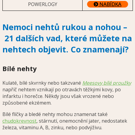
NABÍDKA
POWERLOGY
Nemoci nehtů rukou a nohou –
21 dalších vad, které můžete na
nehtech objevit. Co znamenají?
Bílé nehty
Kulaté, bílé skvrnky nebo takzvané
Meesovy bílé proužky
napříč nehtem vznikají po otravách těžkými kovy, po
infarktu i horečce. Někdy jsou však vrozené nebo
způsobené ekzémem.
Bílé flíčky a bledé nehty mohou znamenat také
chudokrevnost
, stárnutí, onemocnění jater, nedostatek
železa, vitaminu A, B, zinku, nebo podvýživu.