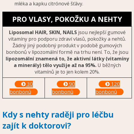
mléka a kapku citrónové šťávy.
PRO VLASY, POKOŽKU A NEHTY
Liposomal HAIR, SKIN, NAILS
jsou nejlepší gumové
vitamíny pro podporu zdraví vlasů, pokožky a nehtů.
Žádný jiný podobný produkt v podobě gumových
bonbonů v lipozomální formě na trhu není. To, že jsou
lipozomální znamená to, že aktivní látky (vitamíny
a minerály) tělo využije až na 95%.
U běžných
vitamínů je to jen kolem 20%.
30
90
120
bonbonů
bonbonů
bonbonů
Kdy s nehty raději pro léčbu
zajít k doktorovi?