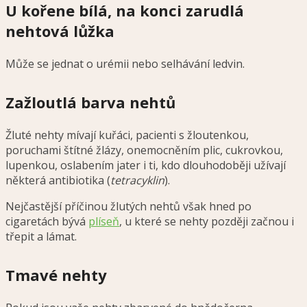
U kořene bílá, na konci zarudlá
nehtová lůžka
Může se jednat o urémii nebo selhávání ledvin.
Zažloutlá barva nehtů
Žluté nehty mívají kuřáci, pacienti s žloutenkou,
poruchami štítné žlázy, onemocněním plic, cukrovkou,
lupenkou, oslabením jater i ti, kdo dlouhodoběji užívají
některá antibiotika (
tetracyklin
).
Nejčastější příčinou žlutých nehtů však hned po
cigaretách bývá
plíseň
, u které se nehty později začnou i
třepit a lámat.
Tmavé nehty