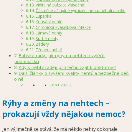
Viditelná pulzace vlásečnic
Částečné až úplné vymizení nehtu neboli atrofie
Lupénka
Kousání nehtů
Chronická kvasinková infekce
Lámavé nehty
Suché nehty
Záděry
Třepení nehtů
Babské rady, jak rýhy na nehtech vyléčit
podomácku
Kdy s nehty raději pro léčbu zajít k doktorovi?
Další články o zvýšení kvality nehtů a bezpečné péči
o ně
Zdroje:
Rýhy
a změny na nehtech –
prokazují vždy nějakou nemoc?
Jen výjimečně se stává, že má někdo nehty dokonale