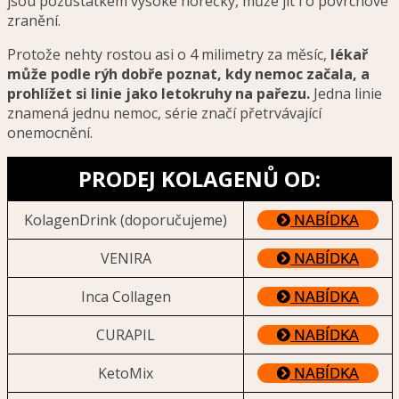
jsou pozůstatkem vysoké horečky, může jít i o povrchové
zranění.
Protože nehty rostou asi o 4 milimetry za měsíc,
lékař
může podle rýh dobře poznat, kdy nemoc začala, a
prohlížet si linie jako letokruhy na pařezu.
Jedna linie
znamená jednu nemoc, série značí přetrvávající
onemocnění.
PRODEJ KOLAGENŮ OD:
NABÍDKA
KolagenDrink (doporučujeme)
NABÍDKA
VENIRA
NABÍDKA
Inca Collagen
NABÍDKA
CURAPIL
NABÍDKA
KetoMix