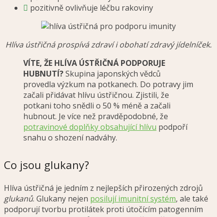
pozitivně ovlivňuje léčbu rakoviny
Hlíva ústřičná prospívá zdraví i obohatí zdravý jídelníček.
VÍTE, ŽE HLÍVA ÚSTŘIČNÁ PODPORUJE
HUBNUTÍ?
Skupina japonských vědců
provedla výzkum na potkanech. Do potravy jim
začali přidávat hlívu ústřičnou. Zjistili, že
potkani toho snědli o 50 % méně a začali
hubnout. Je více než pravděpodobné, že
potravinové doplňky obsahující hlívu
podpoří
snahu o shození nadváhy.
Co jsou glukany?
Hlíva ústřičná je jedním z nejlepších přirozených zdrojů
glukanů
. Glukany nejen
posilují imunitní systém
, ale také
podporují tvorbu protilátek proti útočícím patogenním