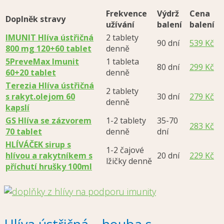
Frekvence
Výdrž
Cena
Doplněk stravy
užívání
balení
balení
IMUNIT Hlíva ústřičná
2 tablety
90 dní
539 Kč
800 mg 120+60 tablet
denně
5PreveMax Imunit
1 tableta
80 dní
299 Kč
60+20 tablet
denně
Terezia Hlíva ústřičná
2 tablety
s rakyt.olejom 60
30 dní
279 Kč
denně
kapslí
GS Hlíva se zázvorem
1-2 tablety
35-70
283 Kč
70 tablet
denně
dní
HLÍVÁČEK sirup s
1-2 čajové
hlívou a rakytníkem s
20 dní
229 Kč
lžičky denně
příchutí hrušky 100ml