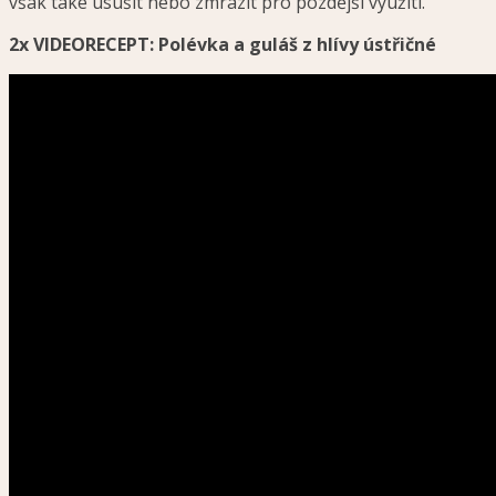
však také usušit nebo zmrazit pro pozdější využití.
2x VIDEORECEPT: Polévka a guláš z hlívy ústřičné