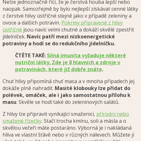
Nelze jednoznačně říci, že je čerstvá houba lepší nebo
naopak. Samozřejmě by bylo nejlepší získávat cenné látky
z čerstvé hlívy ústřičné stejně jako v případě zeleniny a
ovoce a dalších potravin.
Pokrmy připravené z hlívy
ústřičné
jsou navíc velmi chutné a dokáží skvělé zpestřit
jídelníček
.
Navíc patří mezi nízkoenergetické
potraviny a hodí se do redukčního jídelníčku.
ČTĚTE TAKÉ:
Silná imunita vyžaduje některé
nutriční látky. Zde je 8 hlavních a zdroje v
potravinách, které již dobře znáte
.
Chuť hlívy připomíná chuť masa a v mnoha případech jej
dokáže plně nahradit.
Masité klobouky lze přidat do
polévek, omáček, ale i jako samostatnou přílohu k
masu
. Skvěle se hodí také do zeleninových salátů.
Z hlívy lze připravit vynikající smaženici,
přírodní nebo
smažené řízečky
. Stačí trocha kmínu, soli a másla a o
skvělou večeři máte postaráno. Výborná je i nakládaná
hlíva ve vlastní šťávě nebo v různých nálevech. Můžete ji