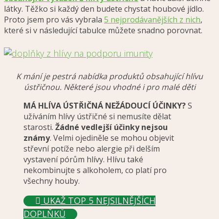
látky. Těžko si každý den budete chystat houbové jídlo.
Proto jsem pro vás vybrala
5 nejprodávanějších z nich
,
které si v následující tabulce můžete snadno porovnat.
K mání je pestrá nabídka produktů obsahující hlívu
ústřičnou. Některé jsou vhodné i pro malé děti
MÁ HLÍVA ÚSTŘIČNÁ NEŽÁDOUCÍ ÚČINKY?
S
užíváním hlívy ústřičné si nemusíte dělat
starosti.
Žádné vedlejší účinky nejsou
známy
. Velmi ojediněle se mohou objevit
střevní potíže nebo alergie při delším
vystavení pórům hlívy. Hlívu také
nekombinujte s alkoholem, co platí pro
všechny houby.
UKAŽ TOP 5 NEJSILNĚJŠÍCH
DOPLŇKŮ