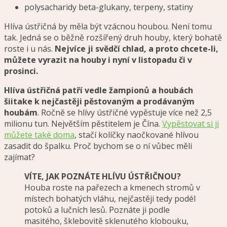
polysacharidy beta-glukany, terpeny, statiny
Hlíva ústřičná by měla být vzácnou houbou. Není tomu
tak. Jedná se o běžně rozšířený druh houby, který bohatě
roste i u nás.
Nejvíce ji svědčí chlad, a proto chcete-li,
můžete vyrazit na houby i nyní v listopadu či v
prosinci.
Hlíva ústřičná patří vedle žampionů a houbách
šiitake k nejčastěji pěstovaným a prodávaným
houbám
. Ročně se hlívy ústřičné vypěstuje více než 2,5
milionu tun. Největším pěstitelem je Čína.
Vypěstovat si ji
můžete také doma
, stačí kolíčky naočkované hlívou
zasadit do špalku
. Proč bychom se o ní vůbec měli
zajímat?
VÍTE, JAK POZNÁTE HLÍVU ÚSTŘIČNOU?
H
ouba roste na pařezech a kmenech stromů v
místech bohatých vláhu, nejčastěji tedy podél
potoků a lučních lesů. Poznáte ji podle
masitého, šklebovitě sklenutého klobouku,