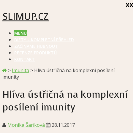
X
SLIMUP.CZ
MENU
DIETY – KOMPLETNÍ PŘEHLED
ZAČÍNÁME HUBNOUT
RECENZE PRODUKTŮ
KONTAKT
>
Imunita
>
Hlíva ústřičná na komplexní posílení
imunity
Hlíva ústřičná na komplexní
posílení imunity
Monika Šaríková
28.11.2017