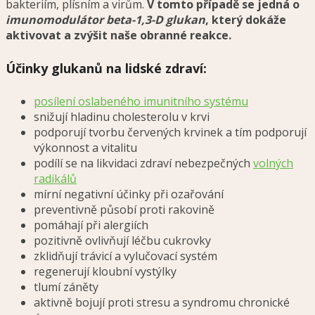
bakteriím, plísním a virům.
V tomto případě se jedná o
imunomodulátor beta-1,3-D glukan
, který dokáže
aktivovat a zvýšit naše obranné reakce.
Účinky glukanů na lidské zdraví:
posílení oslabeného imunitního systému
snižují hladinu cholesterolu v krvi
podporují tvorbu červených krvinek a tím podporují
výkonnost a vitalitu
podílí se na likvidaci zdraví nebezpečných
volných
radikálů
mírní negativní účinky při ozařování
preventivně působí proti rakovině
pomáhají při alergiích
pozitivně ovlivňují léčbu cukrovky
zklidňují trávicí a vylučovací systém
regenerují kloubní vystýlky
tlumí záněty
aktivně bojují proti stresu a syndromu chronické