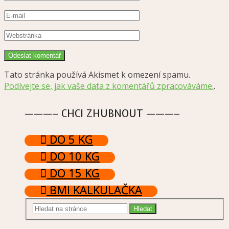
Tato stránka používá Akismet k omezení spamu.
Podívejte se, jak vaše data z komentářů zpracováváme.
.
———– CHCI ZHUBNOUT ———–
DO 5 KG
DO 10 KG
DO 15 KG
BMI KALKULAČKA