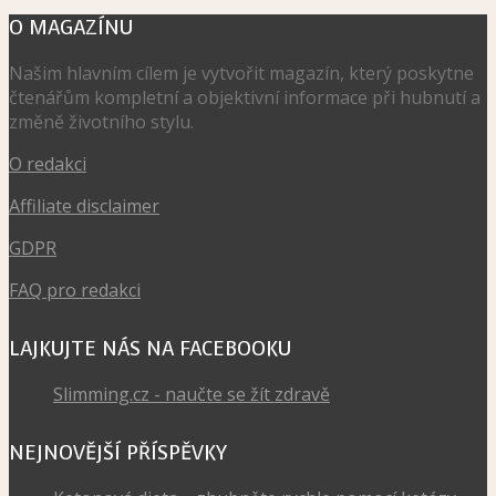
O MAGAZÍNU
Našim hlavním cílem je vytvořit magazín, který poskytne
čtenářům kompletní a objektivní informace při hubnutí a
změně životního stylu.
O redakci
Affiliate disclaimer
GDPR
FAQ pro redakci
LAJKUJTE NÁS NA FACEBOOKU
Slimming.cz - naučte se žít zdravě
NEJNOVĚJŠÍ PŘÍSPĚVKY