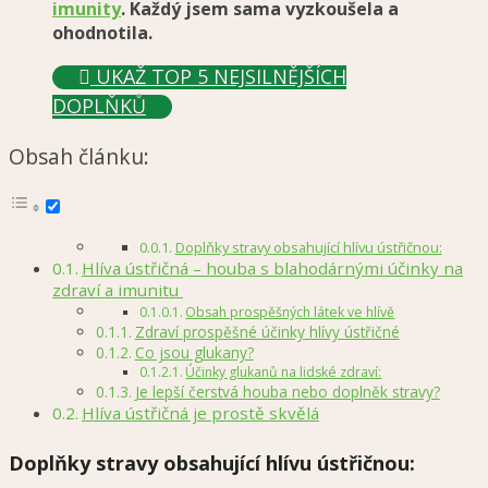
imunity
. Každý jsem sama vyzkoušela a
ohodnotila.
UKAŽ TOP 5 NEJSILNĚJŠÍCH
DOPLŇKŮ
Obsah článku:
Doplňky stravy obsahující hlívu ústřičnou:
Hlíva ústřičná – houba s blahodárnými účinky na
zdraví a imunitu
Obsah prospěšných látek ve hlívě
Zdraví prospěšné účinky hlívy ústřičné
Co jsou glukany?
Účinky glukanů na lidské zdraví:
Je lepší čerstvá houba nebo doplněk stravy?
Hlíva ústřičná je prostě skvělá
Doplňky stravy obsahující hlívu ústřičnou: